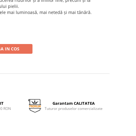
cerea ridurilor și a liniilor fine, precum și la
ui pielii.
iele mai luminoasă, mai netedă și mai tânără.
A IN COS
IT
Garantam CALITATEA
00 RON
Tuturor produselor comercializate