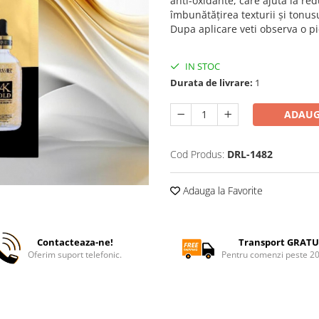
anti-oxidante, care ajută la redu
îmbunătățirea texturii și tonusul
Dupa aplicare veti observa o p
IN STOC
Durata de livrare:
1
ADAUG
Cod Produs:
DRL-1482
Adauga la Favorite
Contacteaza-ne!
Transport GRATU
Oferim suport telefonic.
Pentru comenzi peste 2