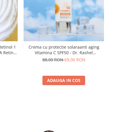
-55%
Retinol 1
Crema cu protectie solaraanti aging
Masca de 
A Retinol
Vitamina C SPF50 - Dr. Rashel
cu Acid 
Brightening and Anti-Aging Sunscreen -
Rashel
88,00 RON
69,00 RON
2
50 Gr
ADAUGA IN COS