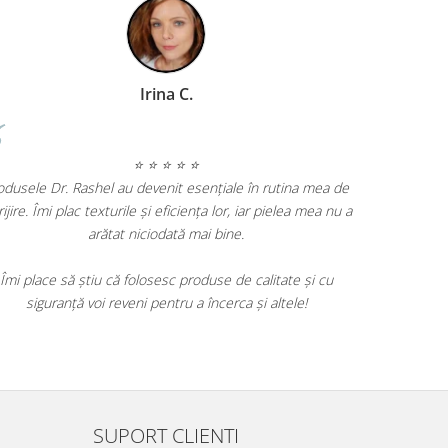
 Lungu Prezentator TV
Irina
⭐ ⭐ ⭐ ⭐ ⭐
⭐ ⭐ ⭐
Produsele Dr. Rashel au deveni
multe produse Dr. Rashel și sunt
îngrijire. Îmi plac texturile și e
zultate. Tenul meu este vizibil mai
arătat nicioda
e fine s-au diminuat. Produsele sunt
te și merită fiecare leu.
Îmi place să știu că foloses
siguranță voi reveni pent
i recomanda prietenelor mele și voi
tinua să le folosesc.
SUPORT CLIENTI