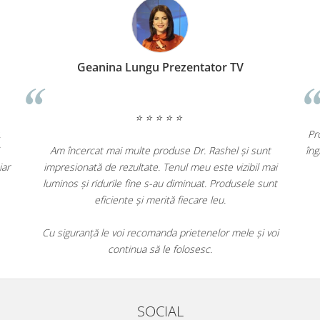
Roxana T.
Geanina
⭐ ⭐ ⭐ ⭐ ⭐
rem de mulțumită de efectele produselor Dr.
Pielea mea arată și se simte mai fermă și mai
Am încercat mai 
eriența de cumpărare a fost foarte plăcută, iar
impresionată de re
livrarea rapidă.
luminos și riduril
eficien
reveni cu siguranță pentru alte comenzi!
Cu siguranță le vo
con
SOCIAL