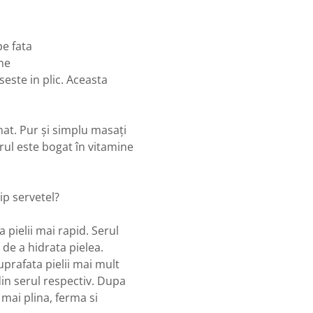
pe fata
ine
este in plic. Aceasta
inat. Pur și simplu masați
ul este bogat în vitamine
tip servetel?
 pielii mai rapid. Serul
l de a hidrata pielea.
prafata pielii mai mult
in serul respectiv. Dupa
 mai plina, ferma si