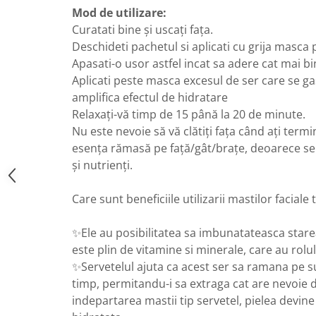
Mod de utilizare:
Curatati bine și uscați fața.
Deschideti pachetul si aplicati cu grija masca 
Apasati-o usor astfel incat sa adere cat mai b
Aplicati peste masca excesul de ser care se gas
amplifica efectul de hidratare
Relaxați-vă timp de 15 până la 20 de minute.
Nu este nevoie să vă clătiți fața când ați term
esența rămasă pe față/gât/brațe, deoarece ser
și nutrienți.
Care sunt beneficiile utilizarii mastilor faciale 
✨Ele au posibilitatea sa imbunatateasca starea
este plin de vitamine si minerale, care au rolu
✨Servetelul ajuta ca acest ser sa ramana pe su
timp, permitandu-i sa extraga cat are nevoie d
indepartarea mastii tip servetel, pielea devine