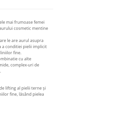
cele mai frumoase femei
a aurului cosmetic mentine
are le are aurul asupra
 conditiei pielii implicit
niilor fine.
ombinatie cu alte
amide, complex-uri de
.
 lifting al pielii terne și
iilor fine, lăsând pielea