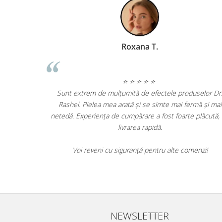
Cristina Herea Prezentator TV
⭐ ⭐ ⭐ ⭐ ⭐
Sunt ext
rodusele Dr. Rashel sunt absolut fantastice! De când le
Rashel. 
olosesc, am observat o îmbunătățire semnificativă a pielii
netedă. Exp
ele, care este acum mult mai hidratată și strălucitoare.
u siguranță voi continua să comand aceste produse de
Voi 
calitate superioară!
NEWSLETTER