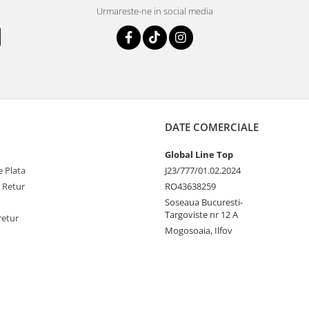
Urmareste-ne in social media
DATE COMERCIALE
Global Line Top
 Plata
J23/777/01.02.2024
e Retur
RO43638259
Soseaua Bucuresti-
Targoviste nr 12 A
retur
Mogosoaia, Ilfov