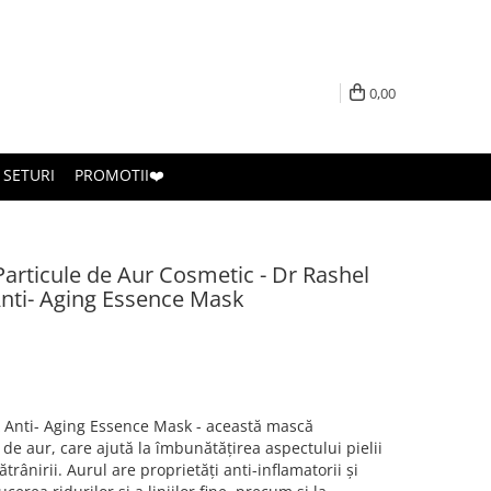
0,00
SETURI
PROMOTII❤️
Particule de Aur Cosmetic - Dr Rashel
nti- Aging Essence Mask
 Anti- Aging Essence Mask - această mască
 de aur, care ajută la îmbunătățirea aspectului pielii
rânirii. Aurul are proprietăți anti-inflamatorii și