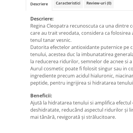
Caracteristici
Review-uri
(0)
Descriere
Descriere:
Regina Cleopatra recunoscuta ca una dintre 
care au trait vreodata, considera ca folosire
tenul tanar vesnic.
Datorita efectelor antioxidante puternice pe c
tenului, acestea duc la imbunatatirea generala a
la reducerea ridurilor, semnelor de acnee si a li
Aurul cosmetic poate fi folosit singur sau in c
ingrediente precum acidul hialuronic, niacin
peptide, pentru ingrijirea si hidratarea tenului
Beneficii:
Ajută la hidratarea tenului si amplifica efectul de
deshidratate, reducând aspectul ridurilor și lin
mai tânără, revigorată și strălucitoare.