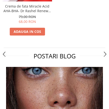
Crema de fata Miracle Acid
AHA-BHA- Dr Rashel Renewal
Cream 50 g
79,00 RON
68,00 RON
ADAUGA IN COS
POSTARI BLOG