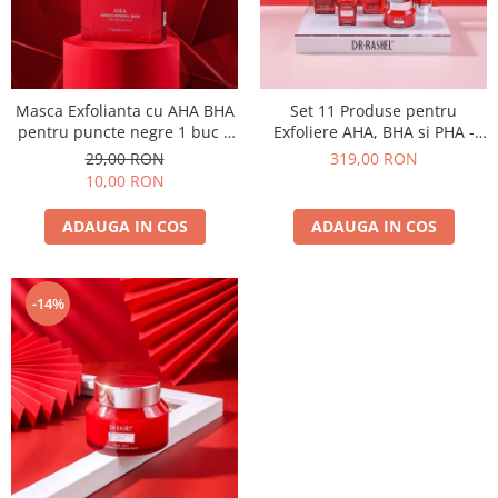
Masca Exfolianta cu AHA BHA
Set 11 Produse pentru
pentru puncte negre 1 buc x
Exfoliere AHA, BHA si PHA -
25g - Dr. Rashel Alpha
Dr. Rashel Miracle Renewal
29,00 RON
319,00 RON
Hydroxy Acid AHA Miracle
10,00 RON
Renewal Mask
ADAUGA IN COS
ADAUGA IN COS
-14%