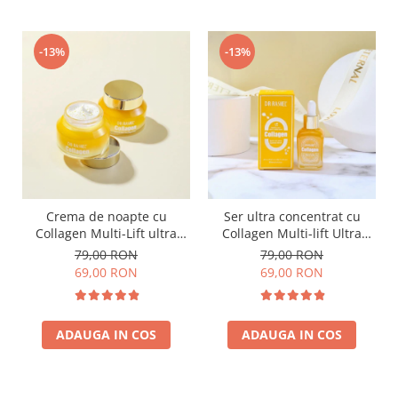
-13%
-13%
Crema de noapte cu
Ser ultra concentrat cu
Collagen Multi-Lift ultra
Collagen Multi-lift Ultra
night cream - 50g
Anti-aging Supreme Face
79,00 RON
79,00 RON
Serum 30ml
69,00 RON
69,00 RON
ADAUGA IN COS
ADAUGA IN COS