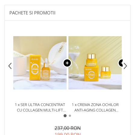
PACHETE SI PROMOTII
1 x SER ULTRA CONCENTRAT
1 x CREMA ZONA OCHILOR
1 x
CU COLLAGEN MULTI-LIFT
ANTI-AGING COLLAGEN
COLLA
ULTRA ANTI-AGING SUPREME
MULTI-LIFT ULTRA EYE CREAM
N
FACE SERUM 30ML
15G
237,00 RON
199,00 RON