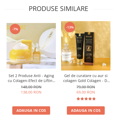
PRODUSE SIMILARE
-13%
-7%
Set 2 Produse Anti - Aging
Gel de curatare cu aur si
cu Colagen-Efect de Lifting
colagen Gold Colagen - Dr
rutina de noapte - Collagen
Rashel Wash Gel Foam
148,00 RON
79,00 RON
Multi-Lift Ultra Skin Care
Cleanser 100 ml
138,00 RON
69,00 RON
Set
ADAUGA IN COS
ADAUGA IN COS