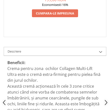
Economisesti 16%
CUMPARA-LE IMPREUNA
Descriere
Beneficii:
Crema pentru zona ochilor Collagen Multi-Lift
Ultra este o cremă extra-firming pentru pielea fină
din jurul ochilor.
Această cremă acționează în cele 3 zone critice
atunci când vine vorba de combaterea semnelor
îmbătrânirii, și anume cearcănele, pungile de sub
ochi, liniile fine și ridurile. Aceasta este îmbogățită
cu acid hialuronic, care are un efect super