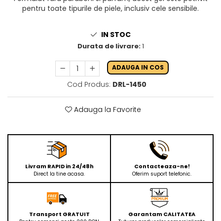
pentru toate tipurile de piele, inclusiv cele sensibile.
IN STOC
Durata de livrare:
1
ADAUGA IN COS
Cod Produs:
DRL-1450
Adauga la Favorite
Livram RAPID in 24/48h
Contacteaza-ne!
Direct la tine acasa.
Oferim suport telefonic.
Transport GRATUIT
Garantam CALITATEA