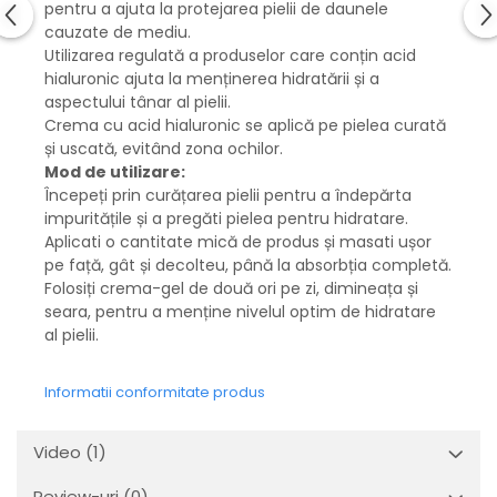
pentru a ajuta la protejarea pielii de daunele
cauzate de mediu.
Utilizarea regulată a produselor care conțin acid
hialuronic ajuta la menținerea hidratării și a
aspectului tânar al pielii.
Crema cu acid hialuronic se aplică pe pielea curată
și uscată, evitând zona ochilor.
Mod de utilizare:
Începeți prin curățarea pielii pentru a îndepărta
impuritățile și a pregăti pielea pentru hidratare.
Aplicati o cantitate mică de produs și masati ușor
pe față, gât și decolteu, până la absorbția completă.
Folosiți crema-gel de două ori pe zi, dimineața și
seara, pentru a menține nivelul optim de hidratare
al pielii.
Informatii conformitate produs
Video
(1)
Review-uri
(0)