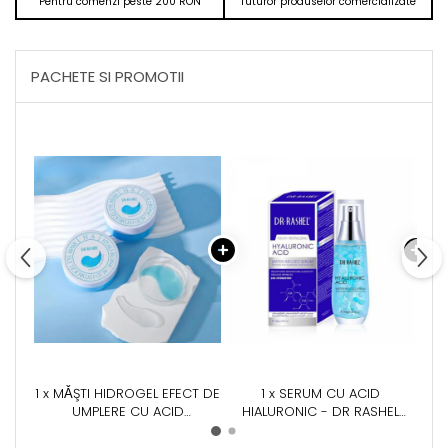
Pentru comenzi peste 200 RON
Tuturor produselor comercializate
PACHETE SI PROMOTII
1 x MǍŞTI HIDROGEL EFECT DE
1 x SERUM CU ACID
1 x 
UMPLERE CU ACID
HIALURONIC - DR RASHEL
HIALURONIC- HYDROGEL EYE
HYALURONIC ACID INFUSED
H
MASK 60BUC
SERUM - 40 ML