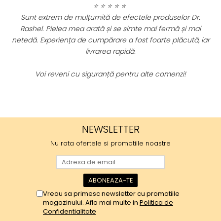
⭐ ⭐ ⭐ ⭐ ⭐
trem de mulțumită de efectele produselor Dr.
 Pielea mea arată și se simte mai fermă și mai
Am încerc
xperiența de cumpărare a fost foarte plăcută, iar
impresionat
livrarea rapidă.
luminos și 
 reveni cu siguranță pentru alte comenzi!
Cu siguranț
NEWSLETTER
Nu rata ofertele si promotiile noastre
Vreau sa primesc newsletter cu promotiile
magazinului. Afla mai multe in
Politica de
Confidentialitate