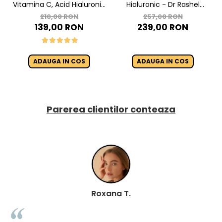
Vitamina C, Acid Hialuronic
Hialuronic - Dr Rashel
si Retinol - Dr. Rashel Facial
Revitalizing Hyaluronic Acid
210,00 RON
257,00 RON
Serum pack
139,00 RON
239,00 RON
ADAUGA IN COS
ADAUGA IN COS
Parerea clientilor conteaza
Roxana T.
Ge