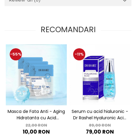
RECOMANDARI
-55%
-11%
Masca de Fata Anti - Aging
Serum cu acid hialuronic -
Hidratanta cu Acid
Dr Rashel Hyaluronic Acid
Hyaluronic 1 buc x 25g - Dr.
Infused Serum - 40 ml
22,00 RON
89,00 RON
Rashel Hyaluronic Acid
10,00 RON
79,00 RON