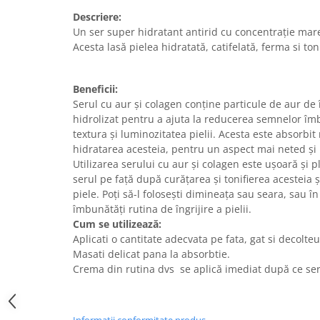
Descriere:
Un ser super hidratant antirid cu concentrație mar
Acesta lasă pielea hidratată, catifelată, ferma si toni
Beneficii:
Serul cu aur și colagen conține particule de aur de î
hidrolizat pentru a ajuta la reducerea semnelor îmb
textura și luminozitatea pielii. Acesta este absorbit r
hidratarea acesteia, pentru un aspect mai neted și 
Utilizarea serului cu aur și colagen este ușoară și p
serul pe față după curățarea și tonifierea acesteia ș
piele. Poți să-l folosești dimineața sau seara, sau î
îmbunătăți rutina de îngrijire a pielii.
Cum se utilizează:
Aplicati o cantitate adecvata pe fata, gat si decolteu 
Masati delicat pana la absorbtie.
Crema din rutina dvs se aplică imediat după ce serul