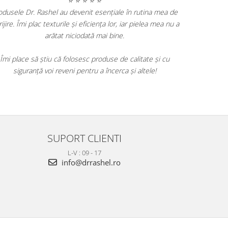
⭐ ⭐ ⭐ ⭐ ⭐
Produsele Dr. Rashel au devenit esențiale în rutina mea de
îngrijire. Îmi plac texturile și eficiența lor, iar pielea mea nu a
arătat niciodată mai bine.
Îmi place să știu că folosesc produse de calitate și cu
siguranță voi reveni pentru a încerca și altele!
i
SUPORT CLIENTI
L-V : 09 - 17
info@drrashel.ro