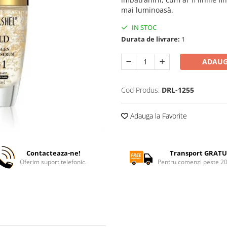
mai luminoasă.
IN STOC
Durata de livrare:
1
ADAUG
Cod Produs:
DRL-1255
Adauga la Favorite
Contacteaza-ne!
Transport GRATU
Oferim suport telefonic.
Pentru comenzi peste 2