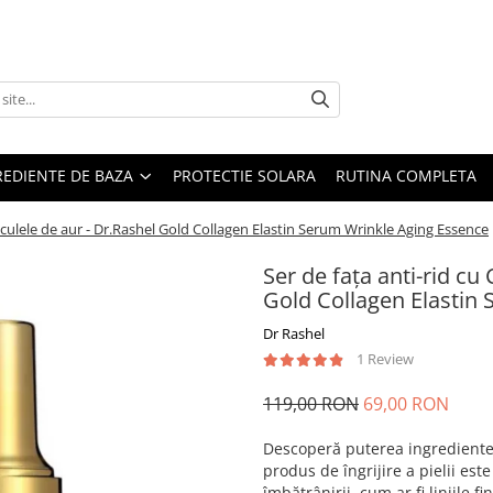
REDIENTE DE BAZA
PROTECTIE SOLARA
RUTINA COMPLETA
ticulele de aur - Dr.Rashel Gold Collagen Elastin Serum Wrinkle Aging Essence
Ser de fața anti-rid cu
Gold Collagen Elastin
Dr Rashel
1 Review
119,00 RON
69,00 RON
Descoperă puterea ingredientelo
produs de îngrijire a pielii es
îmbătrânirii, cum ar fi liniile fi