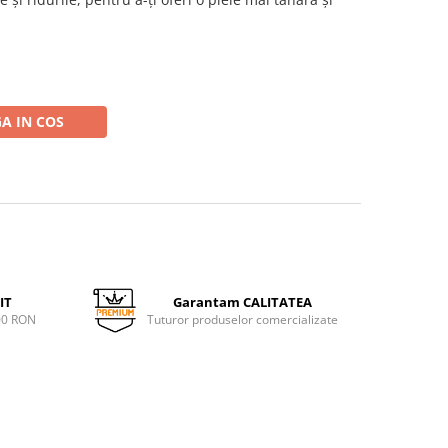
A IN COS
IT
Garantam CALITATEA
00 RON
Tuturor produselor comercializate