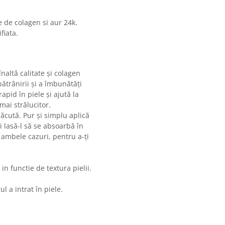
e de colagen si aur 24k.
fiata.
naltă calitate și colagen
ătrânirii și a îmbunătăți
apid în piele și ajută la
mai strălucitor.
lăcută. Pur și simplu aplică
i lasă-l să se absoarbă în
n ambele cazuri, pentru a-ți
in functie de textura pielii.
 a intrat în piele.