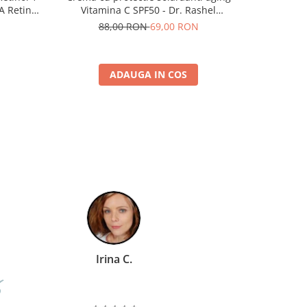
A Retinol
Vitamina C SPF50 - Dr. Rashel
extract de
Brightening and Anti-Aging Sunscreen -
Slimming
88,00 RON
69,00 RON
8
50 Gr
ADAUGA IN COS
Irina C.