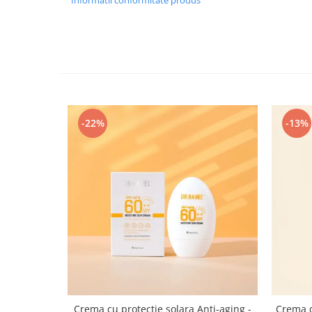
Informatii conformitate produs
-22%
-13%
Crema cu protectie solara Anti-aging -
Crema d