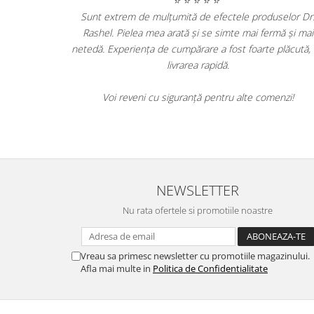
⭐ ⭐ ⭐ ⭐ ⭐
Sunt extrem de mulțumită de efectele prod
antastice! De când le
Rashel. Pielea mea arată și se simte mai fe
semnificativă a pielii
netedă. Experiența de cumpărare a fost foarte 
ată și strălucitoare.
livrarea rapidă.
nd aceste produse de
Voi reveni cu siguranță pentru alte com
ă!
NEWSLETTER
Nu rata ofertele si promotiile noastre
Vreau sa primesc newsletter cu promotiile magazinului.
Afla mai multe in
Politica de Confidentialitate