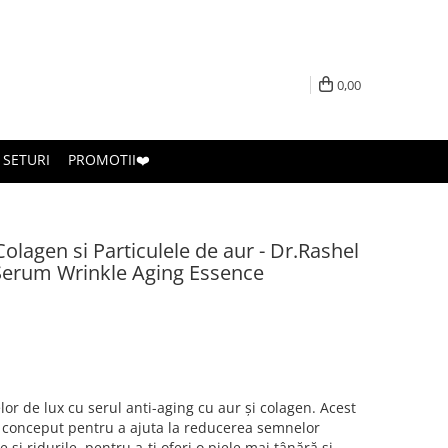
0,00
SETURI
PROMOTII❤️
 Colagen si Particulele de aur - Dr.Rashel
 Serum Wrinkle Aging Essence
r de lux cu serul anti-aging cu aur și colagen. Acest
te conceput pentru a ajuta la reducerea semnelor
ne și ridurile, pentru a-ți oferi o piele mai tânără și