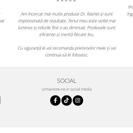
⭐ ⭐ ⭐ ⭐ ⭐
uselor Dr.
rmă și mai
Am încercat mai multe produse Dr. Rashel și sunt
plăcută, iar
impresionată de rezultate. Tenul meu este vizibil mai
luminos și ridurile fine s-au diminuat. Produsele sunt
eficiente și merită fiecare leu.
enzi!
Cu siguranță le voi recomanda prietenelor mele și vo
continua să le folosesc.
SOCIAL
Urmareste-ne in social media