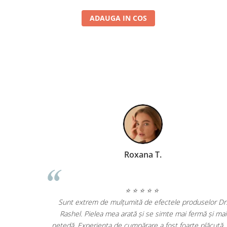
ADAUGA IN COS
V
Roxana T.
⭐ ⭐ ⭐ ⭐ ⭐
Sunt extrem de mulțumită de efectele produselor Dr
 De când le
Rashel. Pielea mea arată și se simte mai fermă și mai
ivă a pielii
netedă. Experiența de cumpărare a fost foarte plăcută, 