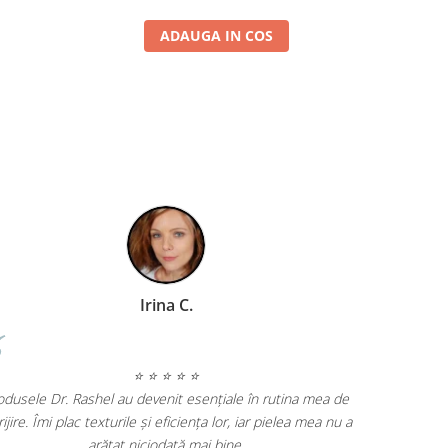
ADAUGA IN COS
Irina C.
⭐ ⭐ ⭐ ⭐ ⭐
odusele Dr. Rashel au devenit esențiale în rutina mea de
rijire. Îmi plac texturile și eficiența lor, iar pielea mea nu a
arătat niciodată mai bine.