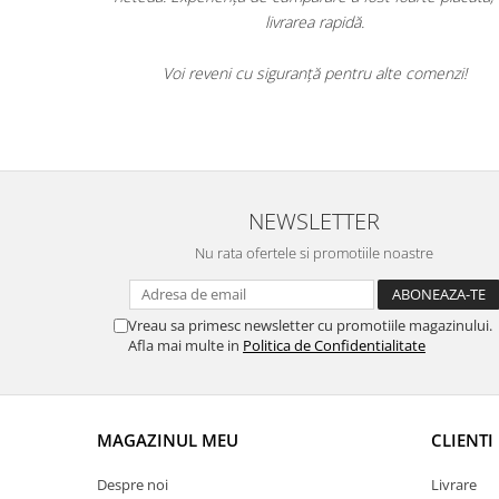
ălucitoare.
livrarea rapidă.
 produse de
Voi reveni cu siguranță pentru alte comenzi!
NEWSLETTER
Nu rata ofertele si promotiile noastre
Vreau sa primesc newsletter cu promotiile magazinului.
Afla mai multe in
Politica de Confidentialitate
MAGAZINUL MEU
CLIENTI
Despre noi
Livrare