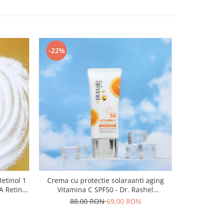
-22%
-55%
Retinol 1
Crema cu protectie solaraanti aging
Masca de 
A Retinol
Vitamina C SPF50 - Dr. Rashel
cu Acid 
Brightening and Anti-Aging Sunscreen -
Rashel
88,00 RON
69,00 RON
2
50 Gr