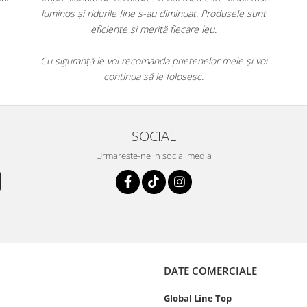
luminos și ridurile fine s-au diminuat. Produsele sunt
eficiente și merită fiecare leu.
Cu siguranță le voi recomanda prietenelor mele și voi
continua să le folosesc.
SOCIAL
Urmareste-ne in social media
DATE COMERCIALE
Global Line Top