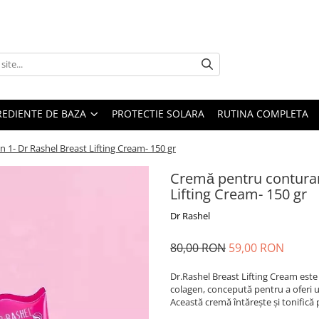
REDIENTE DE BAZA
PROTECTIE SOLARA
RUTINA COMPLETA
 1- Dr Rashel Breast Lifting Cream- 150 gr
Cremǎ pentru conturare
Lifting Cream- 150 gr
Dr Rashel
80,00 RON
59,00 RON
Dr.Rashel Breast Lifting Cream este 
colagen, concepută pentru a oferi u
Această cremă întărește și tonifică p