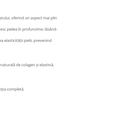
tului, oferind un aspect mai plin
nesc pielea în profunzime, lăsând-
 elasticității pielii, prevenind
naturală de colagen și elastină,
bția completă.