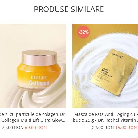
PRODUSE SIMILARE
-32%
e zi cu particule de colagen-Dr
Masca de Fata Anti - Aging cu 
 Collagen Multi Lift Ultra Glow
buc x 25 g - Dr. Rashel Vitamin 
Day Cream 50gr
Anti-Aging Mask
79,00 RON
69,00 RON
22,00 RON
15,00 RON