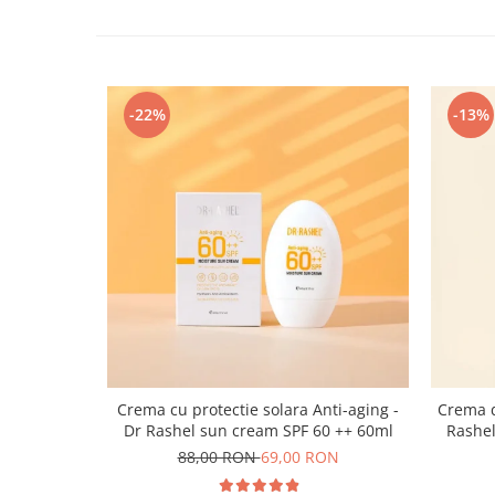
-22%
-13%
Crema cu protectie solara Anti-aging -
Crema d
Dr Rashel sun cream SPF 60 ++ 60ml
Rashel
88,00 RON
69,00 RON