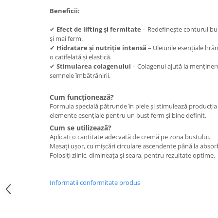
Beneficii:
✔
Efect de lifting și fermitate
– Redefinește conturul bus
și mai ferm.
✔
Hidratare și nutriție intensă
– Uleiurile esențiale hră
o catifelată și elastică.
✔
Stimularea colagenului
– Colagenul ajută la menținerea
semnele îmbătrânirii.
Cum funcționează?
Formula specială pătrunde în piele și stimulează producția 
elemente esențiale pentru un bust ferm și bine definit.
Cum se utilizează?
Aplicați o cantitate adecvată de cremă pe zona bustului.
Masați ușor, cu mișcări circulare ascendente până la absor
Folosiți zilnic, dimineața și seara, pentru rezultate optime.
Informatii conformitate produs