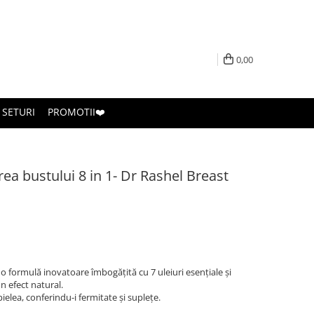
0,00
SETURI
PROMOTII❤️
a bustului 8 in 1- Dr Rashel Breast
o formulă inovatoare îmbogățită cu 7 uleiuri esențiale și
n efect natural.
ielea, conferindu-i fermitate și suplețe.