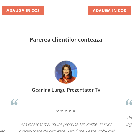
ADAUGA IN COS
ADAUGA IN COS
Parerea clientilor conteaza
Geanina Lungu Prezentator TV
⭐ ⭐ ⭐ ⭐ ⭐
.
Pr
Am încercat mai multe produse Dr. Rashel și sunt
îng
iar
impresionată de rezultate. Tenul meu este vizibil mai