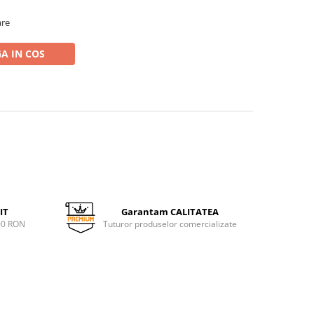
are
A IN COS
IT
Garantam CALITATEA
00 RON
Tuturor produselor comercializate