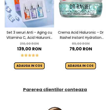
Crema Acid Hialuronic - Dr
Set 3 seruri Anti - Aging cu
Rashel Instant Hydration
Vitamina C, Acid Hialuronic
Essence Gel Cream - 50 g
si Retinol - Dr. Rashel Facial
89,00 RON
210,00 RON
Serum pack
79,00 RON
139,00 RON
ADAUGA IN COS
ADAUGA IN COS
Parerea clientilor conteaza