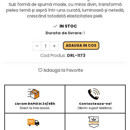
Sub formă de spumă moale, cu miros divin, transformă
pielea ternă și aspră într-una curată, luminoasă și netedă,
crescând totodată elasticitatea pielii.
IN STOC
Durata de livrare:
1
ADAUGA IN COS
Cod Produs:
DRL-1173
Adauga la Favorite
Livram RAPID in 24/48h
Contacteaza-ne!
Direct la tine acasa.
Oferim suport telefonic.