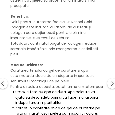
astfel incat pielea sa arate mai luminata si mai
proaspata.
Beneficii:
Gelul pentru curatarea facială Dr. Rashel Gold
Colagen este infuzat cu atomi de aur reali și
colagen care acționează pentru a elimina
impuritatile și excesul de sebum.
Totodata , continutul bogat de colagen reduce
semnele îmbătrânirii prin menținerea elasticitatii
pielii.
Mod de utilizare:
Curatarea tenului cu gel de curatare si apa
este metoda ideala de a indeparta impuritatile,
sebumul si machiajul de pe piele.
Pentru a realiza aceasta, puteti urma urmatorii pasi:
Umeziti fata cu apa calduta. Apa calduta va
ajuta sa deschideti porii si va face mai usoara
indepartarea impuritatilor.
Aplicati o cantitate mica de gel de curatare pe
fata si masati usor pielea cu miscari circulare.