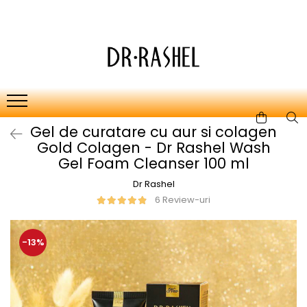
Ten
Ingrediente de baza
Curatare
Aur 24K Gold
Lotiuni tonice
Colagen
Creme de zi
Vitamina c
Gel de curatare cu aur si colagen
Creme de noapte
Retinol
Gold Colagen - Dr Rashel Wash
Serumuri
AHA BHA
Gel Foam Cleanser 100 ml
Masti de fata
Ceai Verde
Dr Rashel
6 Review-uri
Acid Hialuronic
Aloe Vera
-13%