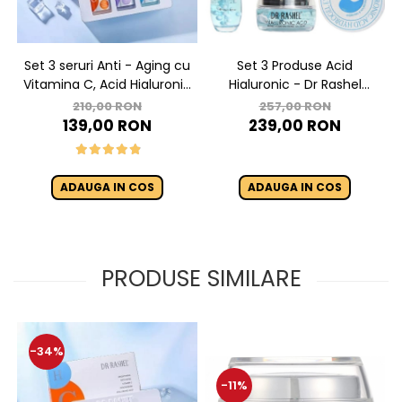
Set 3 seruri Anti - Aging cu
Set 3 Produse Acid
Vitamina C, Acid Hialuronic
Hialuronic - Dr Rashel
si Retinol - Dr. Rashel Facial
Revitalizing Hyaluronic Acid
210,00 RON
257,00 RON
Serum pack
139,00 RON
239,00 RON
ADAUGA IN COS
ADAUGA IN COS
PRODUSE SIMILARE
-34%
-11%