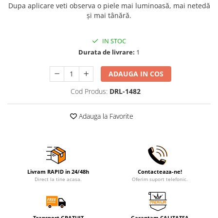
Dupa aplicare veti observa o piele mai luminoasă, mai netedă
și mai tânără.
IN STOC
Durata de livrare:
1
ADAUGA IN COS
Cod Produs:
DRL-1482
Adauga la Favorite
Livram RAPID in 24/48h
Contacteaza-ne!
Direct la tine acasa.
Oferim suport telefonic.
Transport GRATUIT
Garantam CALITATEA