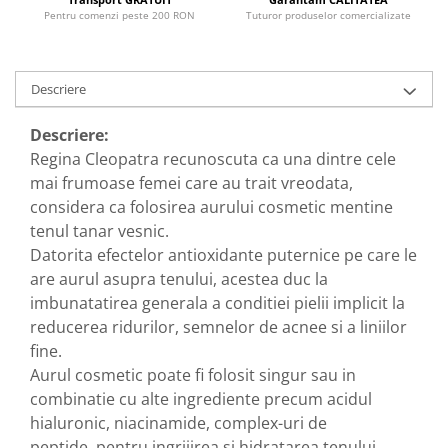
Pentru comenzi peste 200 RON
Tuturor produselor comercializate
Descriere
Descriere:
Regina Cleopatra recunoscuta ca una dintre cele
mai frumoase femei care au trait vreodata,
considera ca folosirea aurului cosmetic mentine
tenul tanar vesnic.
Datorita efectelor antioxidante puternice pe care le
are aurul asupra tenului, acestea duc la
imbunatatirea generala a conditiei pielii implicit la
reducerea ridurilor, semnelor de acnee si a liniilor
fine.
Aurul cosmetic poate fi folosit singur sau in
combinatie cu alte ingrediente precum acidul
hialuronic, niacinamide, complex-uri de
peptide, pentru ingrijirea si hidratarea tenului.