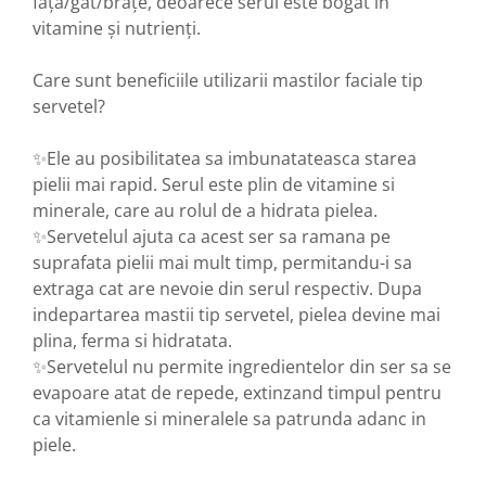
față/gât/brațe, deoarece serul este bogat în
vitamine și nutrienți.
Care sunt beneficiile utilizarii mastilor faciale tip
servetel?
✨Ele au posibilitatea sa imbunatateasca starea
pielii mai rapid. Serul este plin de vitamine si
minerale, care au rolul de a hidrata pielea.
✨Servetelul ajuta ca acest ser sa ramana pe
suprafata pielii mai mult timp, permitandu-i sa
extraga cat are nevoie din serul respectiv. Dupa
indepartarea mastii tip servetel, pielea devine mai
plina, ferma si hidratata.
✨Servetelul nu permite ingredientelor din ser sa se
evapoare atat de repede, extinzand timpul pentru
ca vitamienle si mineralele sa patrunda adanc in
piele.