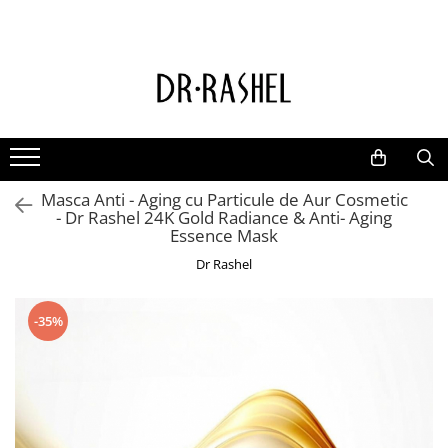
Ten
Ingrediente de baza
Curatare
Aur 24K Gold
Lotiuni tonice
Colagen
Creme de zi
Vitamina c
Masca Anti - Aging cu Particule de Aur Cosmetic
Creme de noapte
Retinol
- Dr Rashel 24K Gold Radiance & Anti- Aging
Serumuri
AHA BHA
Essence Mask
Masti de fata
Ceai Verde
Dr Rashel
Acid Hialuronic
-35%
Aloe Vera