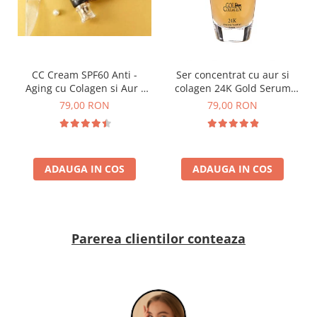
CC Cream SPF60 Anti -
Ser concentrat cu aur si
Aging cu Colagen si Aur -
colagen 24K Gold Serum
Dr. Rashel 24K Gold Make-
With Real Gold Atoms &
79,00 RON
79,00 RON
Up Cover SPF60 50 ml
Collagen - 40 ml
ADAUGA IN COS
ADAUGA IN COS
Parerea clientilor conteaza