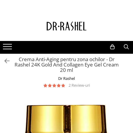
Ten
Ingrediente de baza
Curatare
Aur 24K Gold
Lotiuni tonice
Colagen
Creme de zi
Vitamina c
Crema Anti-Aging pentru zona ochilor - Dr
Creme de noapte
Retinol
Rashel 24K Gold And Collagen Eye Gel Cream
Serumuri
AHA BHA
20 ml
Masti de fata
Ceai Verde
Dr Rashel
2 Review-uri
Acid Hialuronic
Aloe Vera