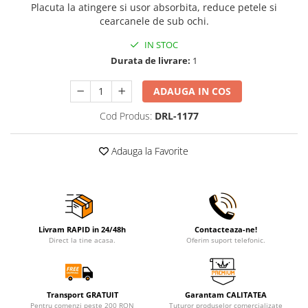
Placuta la atingere si usor absorbita, reduce petele si
cearcanele de sub ochi.
IN STOC
Durata de livrare:
1
ADAUGA IN COS
Cod Produs:
DRL-1177
Adauga la Favorite
Livram RAPID in 24/48h
Contacteaza-ne!
Direct la tine acasa.
Oferim suport telefonic.
Transport GRATUIT
Garantam CALITATEA
Pentru comenzi peste 200 RON
Tuturor produselor comercializate