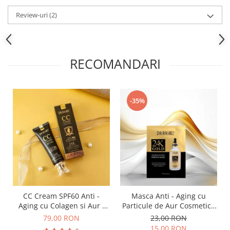
Review-uri
(2)
RECOMANDARI
-35%
CC Cream SPF60 Anti -
Masca Anti - Aging cu
Aging cu Colagen si Aur -
Particule de Aur Cosmetic -
Dr. Rashel 24K Gold Make-
Dr Rashel 24K Gold
79,00 RON
23,00 RON
Up Cover SPF60 50 ml
Radiance & Anti- Aging
15,00 RON