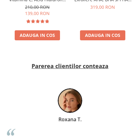
si Retinol - Dr. Rashel Facial
Dr. Rashel Miracle Renewal
210,00 RON
319,00 RON
Serum pack
139,00 RON
ADAUGA IN COS
ADAUGA IN COS
Parerea clientilor conteaza
Roxana T.