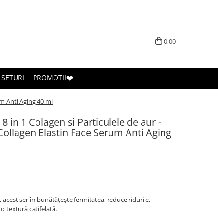
0,00
SETURI
PROMOTII❤️
rum Anti Aging 40 ml
 8 in 1 Colagen si Particulele de aur -
 Collagen Elastin Face Serum Anti Aging
, acest ser îmbunătățește fermitatea, reduce ridurile,
.
 o textură catifelată