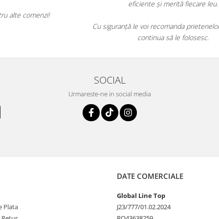
de
Voi reveni cu siguranță pentru alte comenzi!
SOCIAL
Urmareste-ne in social media
DATE COMERCIALE
Global Line Top
 Plata
J23/777/01.02.2024
e Retur
RO43638259