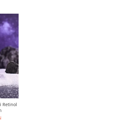
ol
m
N