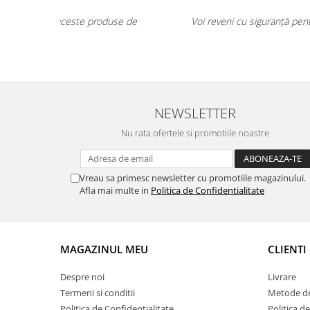
Cu siguranță voi continua să comand aceste produse 
calitate superioară!
NEWSLETTER
Nu rata ofertele si promotiile noastre
Vreau sa primesc newsletter cu promotiile magazinului.
Afla mai multe in
Politica de Confidentialitate
MAGAZINUL MEU
CLIENTI
Despre noi
Livrare
Termeni si conditii
Metode de
Politica de Confidentialitate
Politica d