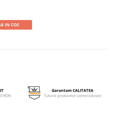
A IN COS
IT
Garantam CALITATEA
00 RON
Tuturor produselor comercializate