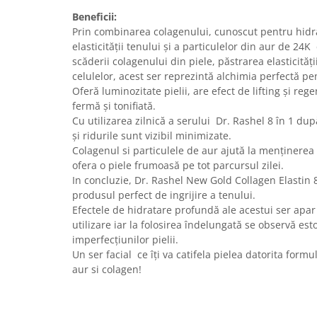
Beneficii:
Prin combinarea colagenului, cunoscut pentru hidr
elasticității tenului și a particulelor din aur de 24K
scăderii colagenului din piele, păstrarea elasticităț
celulelor, acest ser reprezintă alchimia perfectă p
Oferă luminozitate pielii, are efect de lifting și re
fermă și tonifiată.
Cu utilizarea zilnică a serului Dr. Rashel 8 în 1 dup
și ridurile sunt vizibil minimizate.
Colagenul si particulele de aur ajută la menținerea p
ofera o piele frumoasă pe tot parcursul zilei.
In concluzie, Dr. Rashel New Gold Collagen Elastin 
produsul perfect de ingrijire a tenului.
Efectele de hidratare profundă ale acestui ser apar
utilizare iar la folosirea îndelungată se observă esto
imperfecțiunilor pielii.
Un ser facial ce îți va catifela pielea datorita form
aur si colagen!