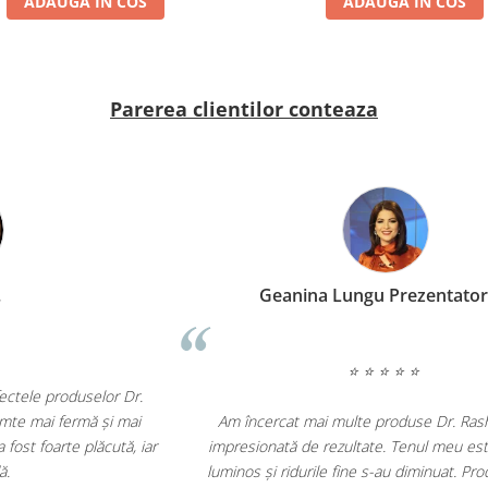
ADAUGA IN COS
ADAUGA IN COS
Parerea clientilor conteaza
Roxana T.
⭐ ⭐ ⭐ ⭐ ⭐
Sunt extrem de mulțumită de efectele produselor Dr.
le
Rashel. Pielea mea arată și se simte mai fermă și mai
lii
netedă. Experiența de cumpărare a fost foarte plăcută, iar
e.
livrarea rapidă.