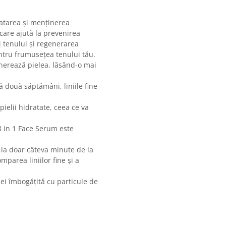
atarea și menținerea
 care ajută la prevenirea
ii tenului și regenerarea
entru frumusețea tenului tău.
generează pielea, lăsând-o mai
ă două săptămâni, liniile fine
ielii hidratate, ceea ce va
8 in 1 Face Serum este
 la doar câteva minute de la
mparea liniilor fine și a
ulei îmbogățită cu particule de