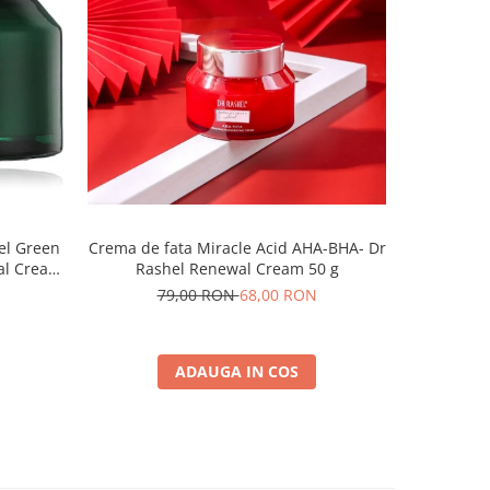
el Green
Crema de fata Miracle Acid AHA-BHA- Dr
al Cream
Rashel Renewal Cream 50 g
79,00 RON
68,00 RON
ADAUGA IN COS