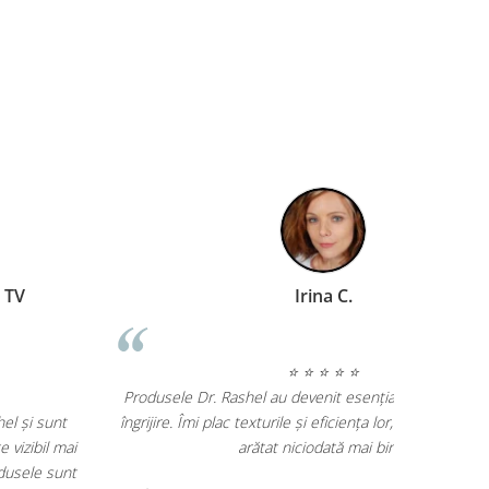
Geanina Lungu Prezentator TV
⭐ ⭐ ⭐ ⭐ ⭐
Produsele D
Am încercat mai multe produse Dr. Rashel și sunt
îngrijire. Îmi
impresionată de rezultate. Tenul meu este vizibil mai
luminos și ridurile fine s-au diminuat. Produsele sunt