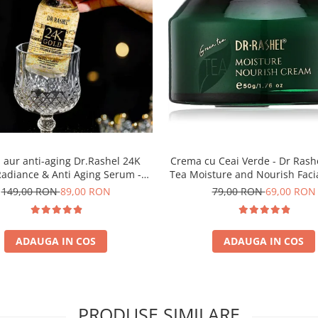
Crema cu Ceai Verde - Dr Rash
r anti-aging Dr.Rashel 24K
Tea Moisture and Nourish Faci
Radiance & Anti Aging Serum -
50g
100ml
79,00 RON
69,00 RON
149,00 RON
89,00 RON
ADAUGA IN COS
ADAUGA IN COS
PRODUSE SIMILARE