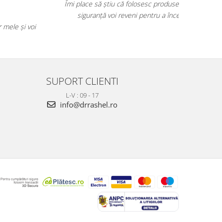
eficiente și merită fiecare leu.
Îmi place
sigur
Cu siguranță le voi recomanda prietenelor mele și voi
continua să le folosesc.
SUPORT CLIENTI
L-V : 09 - 17
info@drrashel.ro