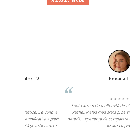
ADAUGA IN COS
Cristina Herea Prezentator TV
⭐ ⭐ ⭐ ⭐ ⭐
Produsele Dr. Rashel sunt absolut fantastice! De când 
folosesc, am observat o îmbunătățire semnificativă a pie
mele, care este acum mult mai hidratată și strălucitoar