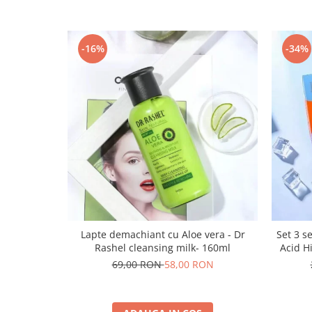
-16%
-34%
Lapte demachiant cu Aloe vera - Dr
Set 3 s
Rashel cleansing milk- 160ml
Acid Hi
69,00 RON
58,00 RON