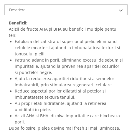
Descriere
Beneficii:
Acizii de fructe AHA și BHA au beneficii multiple pentu
ten:
Exfoliaza delicat stratul superior al pielii, eliminand
celulele moarte si ajutand la imbunatatirea texturii si
tonusului pielii.
Patrund adanc in porii, eliminand excesul de sebum si
impuritatile, ajutand la prevenirea aparitiei cosurilor
si punctelor negre.
Ajuta la reducerea aparitiei ridurilor si a semnelor
imbatranirii, prin stimularea regenerarii celulare.
Reduce aspectul porilor dilatati si al petelor si
imbunatateste textura tenului.
Au proprietati hidratante, ajutand la retinerea
umiditatii in piele.
Acizii AHA si BHA dizolva impuritatile care blocheaza
porii.
Dupa folosire, pielea devine mai fresh si mai luminoasa.