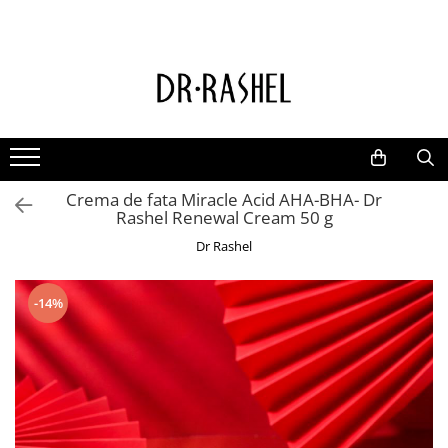
Ten
Ingrediente de baza
Curatare
Aur 24K Gold
Lotiuni tonice
Colagen
Creme de zi
Vitamina c
Crema de fata Miracle Acid AHA-BHA- Dr
Creme de noapte
Retinol
Rashel Renewal Cream 50 g
Serumuri
AHA BHA
Dr Rashel
Masti de fata
Ceai Verde
Acid Hialuronic
-14%
Aloe Vera