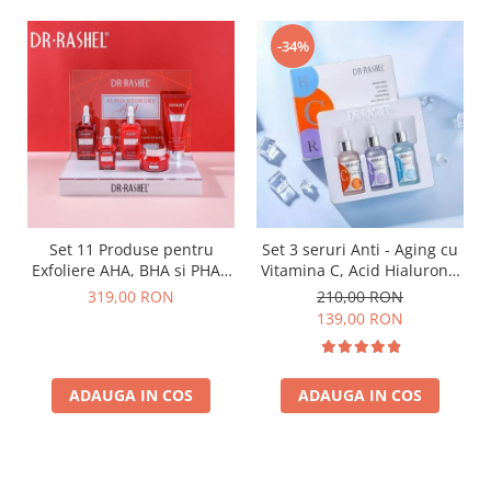
-34%
Set 11 Produse pentru
Set 3 seruri Anti - Aging cu
Exfoliere AHA, BHA si PHA -
Vitamina C, Acid Hialuronic
Dr. Rashel Miracle Renewal
si Retinol - Dr. Rashel Facial
319,00 RON
210,00 RON
Serum pack
139,00 RON
ADAUGA IN COS
ADAUGA IN COS