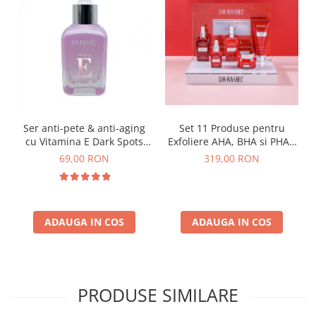
Ser anti-pete & anti-aging
Set 11 Produse pentru
cu Vitamina E Dark Spots
Exfoliere AHA, BHA si PHA -
Corrector Serum 30ml
Dr. Rashel Miracle Renewal
69,00 RON
319,00 RON
ADAUGA IN COS
ADAUGA IN COS
PRODUSE SIMILARE