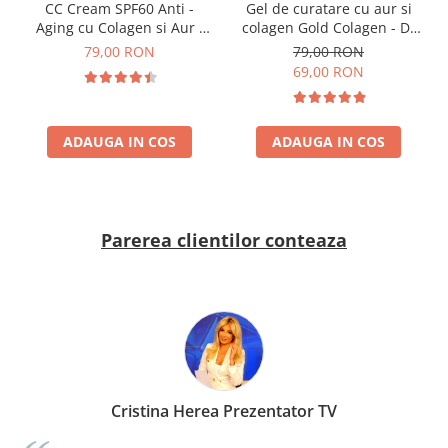
CC Cream SPF60 Anti -
Gel de curatare cu aur si
Aging cu Colagen si Aur -
colagen Gold Colagen - Dr
Dr. Rashel 24K Gold Make-
Rashel Wash Gel Foam
79,00 RON
79,00 RON
Up Cover SPF60 50 ml
Cleanser 100 ml
69,00 RON
ADAUGA IN COS
ADAUGA IN COS
Parerea clientilor conteaza
Cristina Herea Prezentator TV