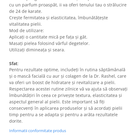
cu un parfum proaspăt, ii va oferi tenului tau o strălucire
de 24 de karate.
Crește fermitatea și elasticitatea, îmbunătățește
vitalitatea pielii.
Mod de utilizare:
Aplicați o cantitate mică pe fața și gât.
Masați pielea folosind vârful degetelor.
Utilizați dimineața și seara.
Sfat
:
Pentru rezultate optime, includeți în rutina săptămânală
și o mască facială cu aur și colagen de la Dr. Rashel, care
va oferi un boost de hidratare și revitalizare a pielii.
Respectarea acestei rutine zilnice vă va ajuta să observați
îmbunătățiri în ceea ce privește textura, elasticitatea și
aspectul general al pielii. Este important să fiți
consecvenți în aplicarea produselor și să acordați pielii
timp pentru a se adapta și pentru a arăta rezultatele
dorite.
Informatii conformitate produs