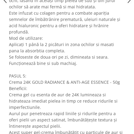
ochi, lăsând în același timp pielea de sub și din jurul
ochilor să arate mai fermă si mai hidratata.
Este infuzat cu colagen pentru a combate apariția
semnelor de îmbătrânire prematură, uleiuri naturale și
acid hialuronic pentru a oferi hidratare și hrănire
profundă.
Mod de utilizare:
Aplicați 1 până la 2 picături in zona ochilor si masati
pana la absorbtia completa.
Se foloseste de doua ori pe zi, dimineata si seara.
Funcționează bine si sub machiaj.
PASUL 5:
Crema 24K GOLD RADIANCE & ANTI-AGE ESSENCE - 50g
Beneficii:
Crema gel cu esenta de aur de 24K lumineaza si
hidrateaza imediat pielea in timp ce reduce ridurile si
imperfectiunile.
Aurul pur penetreaza rapid liniile și ridurile pentru a
oferi pielii un aspect satinat, îmbunătățește textura și
întinerește aspectul pielii.
Acest super gel-crema îmbunătățit cu particule de aur si