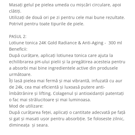
Masați gelul pe pielea umeda cu mișcări circulare, apoi
clătiți.
Utilizați de două ori pe zi pentru cele mai bune rezultate.
Potrivit pentru toate tipurile de piele.
PASUL 2:
Lotiune tonica 24K Gold Radiance & Anti-Aging - 300 ml
Beneficii:
După curățare, aplicați lotiunea tonica care ajuta la
echilibrarea pH-ului pielii și la pregătirea acesteia pentru
a absorbi mai bine ingredientele active din produsele
următoare.
Îți lasă pielea mai fermă și mai vibrantă, infuzată cu aur
de 24k, cea mai eficientă și luxoasă putere anti-
îmbătrânire și lifting. Colagenul și antioxidanții patentați
o fac mai strălucitoare și mai luminoasa.
Mod de utilizare:
După curățarea feței, aplicați o cantitate adecvată pe față
si gat și masati ușor pentru absorbție. Se foloseste zilnic,
dimineața și seara.