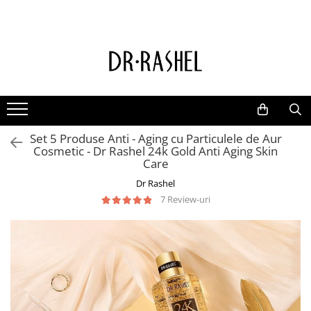
Ten
Ingrediente de baza
Curatare
Aur 24K Gold
Lotiuni tonice
Colagen
Creme de zi
Vitamina c
Set 5 Produse Anti - Aging cu Particulele de Aur
Creme de noapte
Retinol
Cosmetic - Dr Rashel 24k Gold Anti Aging Skin
Serumuri
AHA BHA
Care
Masti de fata
Ceai Verde
Dr Rashel
7 Review-uri
Acid Hialuronic
Aloe Vera