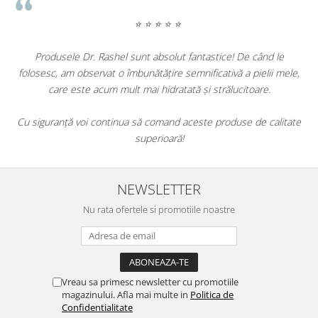
⭐ ⭐ ⭐ ⭐ ⭐
Produsele Dr. Rashel sunt absolut fantastice! De când le
P
folosesc, am observat o îmbunătățire semnificativă a pielii mele,
care este acum mult mai hidratată și strălucitoare.
Cu siguranță voi continua să comand aceste produse de calitate
superioară!
NEWSLETTER
Nu rata ofertele si promotiile noastre
Vreau sa primesc newsletter cu promotiile
magazinului. Afla mai multe in
Politica de
Confidentialitate