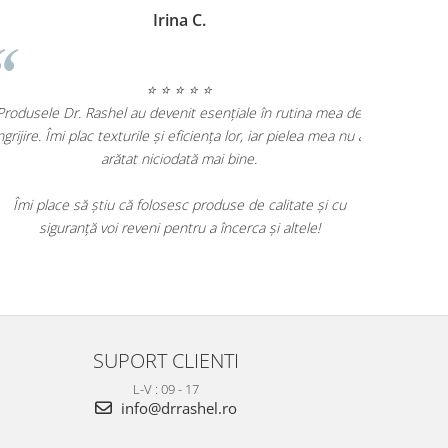
Geanina Lungu Prezentator TV
⭐ ⭐ ⭐ ⭐ ⭐
Produsele D
Am încercat mai multe produse Dr. Rashel și sunt
îngrijire. Îmi
impresionată de rezultate. Tenul meu este vizibil mai
luminos și ridurile fine s-au diminuat. Produsele sunt
eficiente și merită fiecare leu.
Îmi place
sigur
Cu siguranță le voi recomanda prietenelor mele și voi
continua să le folosesc.
SUPORT CLIENTI
L-V : 09 - 17
info@drrashel.ro