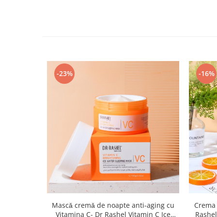
-23%
-16%
Mascǎ cremǎ de noapte anti-aging cu
Crema 
Vitamina C- Dr Rashel Vitamin C Ice
Rashel