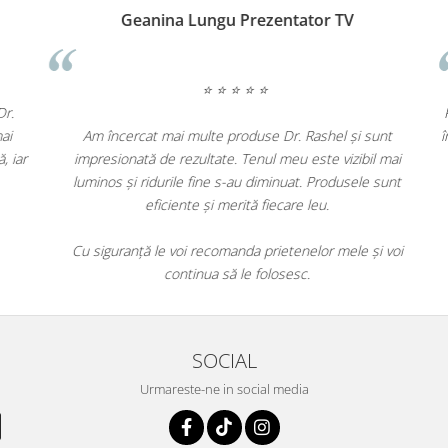
Roxana T.
⭐ ⭐ ⭐ ⭐ ⭐
Sunt extrem de mulțumită de efectele produselor Dr.
le
Rashel. Pielea mea arată și se simte mai fermă și mai
lii
netedă. Experiența de cumpărare a fost foarte plăcută, iar
e.
livrarea rapidă.
de
Voi reveni cu siguranță pentru alte comenzi!
SOCIAL
Urmareste-ne in social media