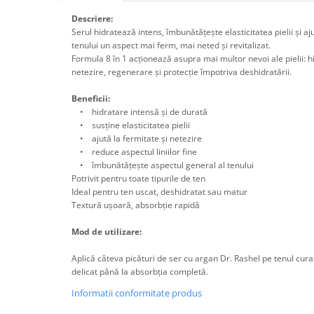
Descriere:
Serul hidratează intens, îmbunătățește elasticitatea pielii și ajut
tenului un aspect mai ferm, mai neted și revitalizat.
Formula 8 în 1 acționează asupra mai multor nevoi ale pielii: hi
netezire, regenerare și protecție împotriva deshidratării.
Beneficii:
• hidratare intensă și de durată
• susține elasticitatea pielii
• ajută la fermitate și netezire
• reduce aspectul liniilor fine
• îmbunătățește aspectul general al tenului
Potrivit pentru toate tipurile de ten
Ideal pentru ten uscat, deshidratat sau matur
Textură ușoară, absorbție rapidă
Mod de utilizare:
Aplică câteva picături de ser cu argan Dr. Rashel pe tenul cur
delicat până la absorbția completă.
Informatii conformitate produs