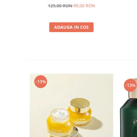
Sleeping mask 100 gr
129,00 RON
99,00 RON
ADAUGA IN COS
-13%
-13%