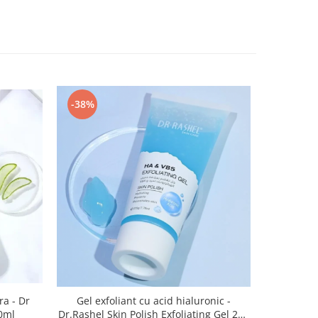
-38%
a - Dr
Gel exfoliant cu acid hialuronic -
60ml
Dr.Rashel Skin Polish Exfoliating Gel 220