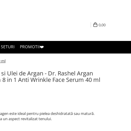
0,00
SETURI
PROMOTII❤️
0 ml
 si Ulei de Argan - Dr. Rashel Argan
 8 in 1 Anti Wrinkle Face Serum 40 ml
olagen este ideal pentru pielea deshidratată sau matură.
ra un aspect revitalizat tenului.