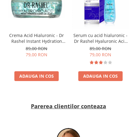
Crema Acid Hialuronic - Dr
Serum cu acid hialuronic -
Rashel Instant Hydration
Dr Rashel Hyaluronic Acid
Essence Gel Cream - 50 g
Infused Serum - 40 ml
89,00 RON
89,00 RON
79,00 RON
79,00 RON
ADAUGA IN COS
ADAUGA IN COS
Parerea clientilor conteaza