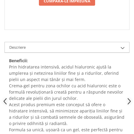
CUMPARA-LE IMPREUNA
Descriere
Beneficii:
Prin hidratarea intensivă, acidul hialuronic ajută la
umplerea și netezirea liniilor fine și a ridurilor, oferind
pielii un aspect mai tânăr și mai ferm.
Crema-gel pentru zona ochilor cu acid hialuronic este o
formulă revoluționară creată pentru a răspunde nevoilor
delicate ale pielii din jurul ochilor.
Acest produs premium este conceput să ofere o
hidratare intensivă, să minimizeze apariția liniilor fine și
a ridurilor și să combată semnele de oboseală, asigurând
o privire odihnită și radiantă.
Formula sa unică, ușoară ca un gel, este perfectă pentru