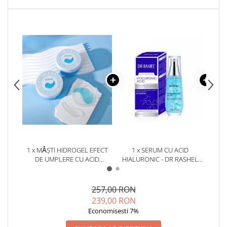
1 x MǍŞTI HIDROGEL EFECT
1 x SERUM CU ACID
1 x C
DE UMPLERE CU ACID
HIALURONIC - DR RASHEL
D
HIALURONIC- HYDROGEL EYE
HYALURONIC ACID INFUSED
HYD
MASK 60BUC
SERUM - 40 ML
257,00 RON
239,00 RON
Economisesti 7%