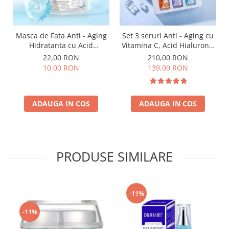
Masca de Fata Anti - Aging
Set 3 seruri Anti - Aging cu
Hidratanta cu Acid
Vitamina C, Acid Hialuronic
Hyaluronic 1 buc x 25g - Dr.
si Retinol - Dr. Rashel Facial
22,00 RON
210,00 RON
Rashel Hyaluronic Acid
Serum pack
10,00 RON
139,00 RON
Instant Hydration
ADAUGA IN COS
ADAUGA IN COS
PRODUSE SIMILARE
-11%
-11%