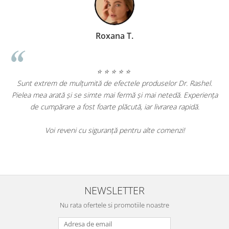
Geanina Lungu Prezentator TV
⭐ ⭐ ⭐ ⭐ ⭐
elor Dr. Rashel.
netedă. Experiența
Am încercat mai multe produse Dr. Rashel și sunt 
rarea rapidă.
de rezultate. Tenul meu este vizibil mai luminos și ri
au diminuat. Produsele sunt eficiente și merită fi
comenzi!
Cu siguranță le voi recomanda prietenelor mele și 
să le folosesc.
NEWSLETTER
Nu rata ofertele si promotiile noastre