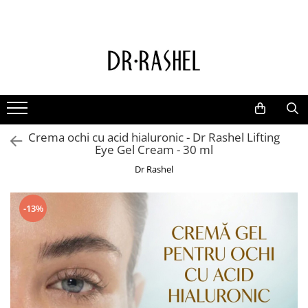
Ten
Ingrediente de baza
Curatare
Aur 24K Gold
Lotiuni tonice
Colagen
Creme de zi
Vitamina c
Crema ochi cu acid hialuronic - Dr Rashel Lifting
Creme de noapte
Retinol
Eye Gel Cream - 30 ml
Serumuri
AHA BHA
Dr Rashel
Masti de fata
Ceai Verde
Acid Hialuronic
-13%
Aloe Vera