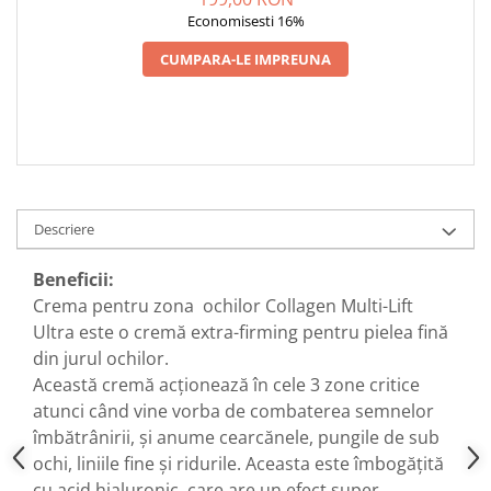
Economisesti 16%
CUMPARA-LE IMPREUNA
Descriere
Beneficii:
Crema pentru zona ochilor Collagen Multi-Lift
Ultra este o cremă extra-firming pentru pielea fină
din jurul ochilor.
Această cremă acționează în cele 3 zone critice
atunci când vine vorba de combaterea semnelor
îmbătrânirii, și anume cearcănele, pungile de sub
ochi, liniile fine și ridurile. Aceasta este îmbogățită
cu acid hialuronic, care are un efect super