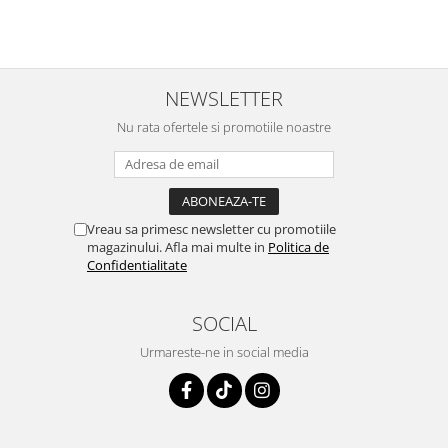
Cu siguranță le voi recomanda prietenelor mele și voi contin
să le folosesc.
NEWSLETTER
Nu rata ofertele si promotiile noastre
Vreau sa primesc newsletter cu promotiile
magazinului. Afla mai multe in
Politica de
Confidentialitate
SOCIAL
Urmareste-ne in social media