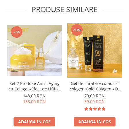
PRODUSE SIMILARE
-13%
-7%
Set 2 Produse Anti - Aging
Gel de curatare cu aur si
cu Colagen-Efect de Lifting
colagen Gold Colagen - Dr
rutina de noapte - Collagen
Rashel Wash Gel Foam
148,00 RON
79,00 RON
Multi-Lift Ultra Skin Care
Cleanser 100 ml
138,00 RON
69,00 RON
Set
ADAUGA IN COS
ADAUGA IN COS