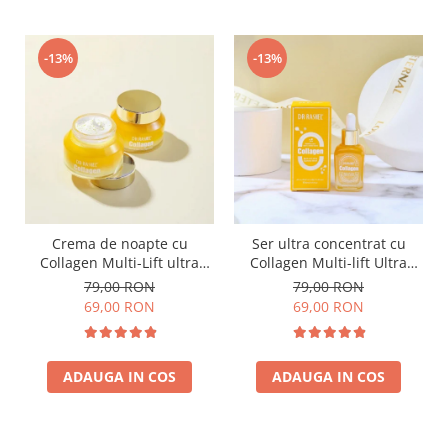
-13%
-13%
Crema de noapte cu
Ser ultra concentrat cu
Collagen Multi-Lift ultra
Collagen Multi-lift Ultra
night cream - 50g
Anti-aging Supreme Face
79,00 RON
79,00 RON
Serum 30ml
69,00 RON
69,00 RON
ADAUGA IN COS
ADAUGA IN COS