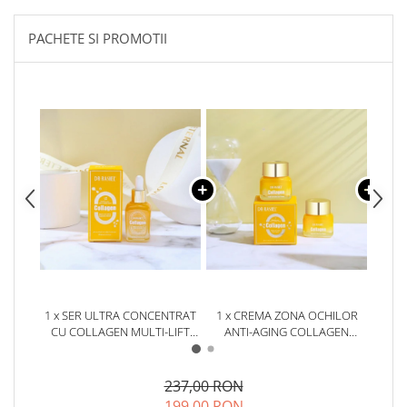
PACHETE SI PROMOTII
1 x SER ULTRA CONCENTRAT
1 x CREMA ZONA OCHILOR
1 x
CU COLLAGEN MULTI-LIFT
ANTI-AGING COLLAGEN
COLLA
ULTRA ANTI-AGING SUPREME
MULTI-LIFT ULTRA EYE CREAM
N
FACE SERUM 30ML
15G
237,00 RON
199,00 RON