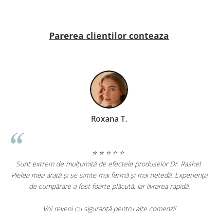
Parerea clientilor conteaza
Geanina Lungu Prezentator TV
⭐ ⭐ ⭐ ⭐ ⭐
ashel.
periența
Am încercat mai multe produse Dr. Rashel și sunt impresion
dă.
de rezultate. Tenul meu este vizibil mai luminos și ridurile fine
au diminuat. Produsele sunt eficiente și merită fiecare leu.