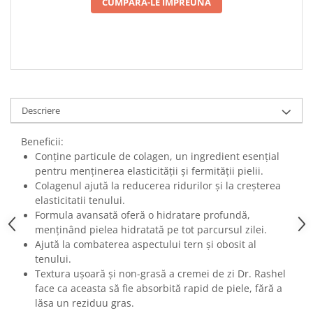
CUMPARA-LE IMPREUNA
Descriere
Beneficii:
Conține particule de colagen, un ingredient esențial
pentru menținerea elasticității și fermității pielii.
Colagenul ajută la reducerea ridurilor și la creșterea
elasticitatii tenului.
Formula avansată oferă o hidratare profundă,
menținând pielea hidratată pe tot parcursul zilei.
Ajută la combaterea aspectului tern și obosit al
tenului.
Textura ușoară și non-grasă a cremei de zi Dr. Rashel
face ca aceasta să fie absorbită rapid de piele, fără a
lăsa un reziduu gras.