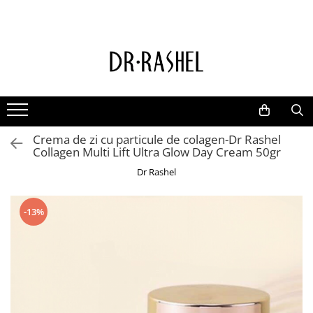
Ten
Ingrediente de baza
Curatare
Aur 24K Gold
Lotiuni tonice
Colagen
Creme de zi
Vitamina c
Crema de zi cu particule de colagen-Dr Rashel
Creme de noapte
Retinol
Collagen Multi Lift Ultra Glow Day Cream 50gr
Serumuri
AHA BHA
Dr Rashel
Masti de fata
Ceai Verde
Acid Hialuronic
-13%
Aloe Vera