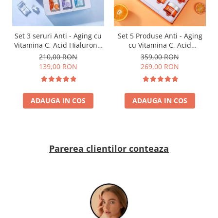
Set 3 seruri Anti - Aging cu
Set 5 Produse Anti - Aging
Vitamina C, Acid Hialuronic
cu Vitamina C, Acid
si Retinol - Dr. Rashel Facial
Hialuronic si Niacinamide
210,00 RON
359,00 RON
Serum pack
pentru Luminozitate - Dr.
139,00 RON
269,00 RON
Rashel Skin Care
ADAUGA IN COS
ADAUGA IN COS
Parerea clientilor conteaza