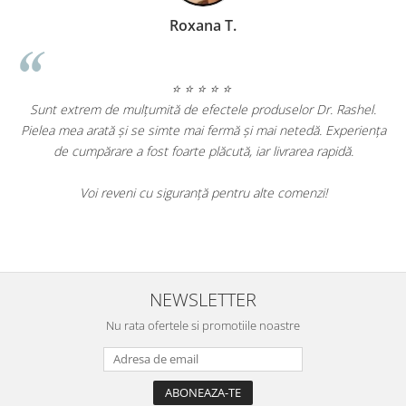
Geanina Lungu Prezentator 
⭐ ⭐ ⭐ ⭐ ⭐
duselor Dr. Rashel.
ai netedă. Experiența
Am încercat mai multe produse Dr. Rashel și su
livrarea rapidă.
de rezultate. Tenul meu este vizibil mai luminos și
au diminuat. Produsele sunt eficiente și merit
te comenzi!
Cu siguranță le voi recomanda prietenelor mele 
să le folosesc.
NEWSLETTER
Nu rata ofertele si promotiile noastre