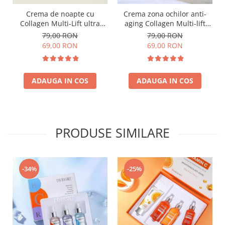
Crema de noapte cu
Crema zona ochilor anti-
Collagen Multi-Lift ultra
aging Collagen Multi-lift
night cream - 50g
ultra eye cream 15g
79,00 RON
79,00 RON
69,00 RON
69,00 RON
ADAUGA IN COS
ADAUGA IN COS
PRODUSE SIMILARE
-34%
-25%