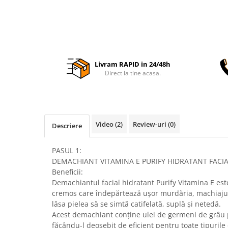
Livram RAPID in 24/48h
Direct la tine acasa.
Video
(2)
Review-uri
(0)
Descriere
PASUL 1:
DEMACHIANT VITAMINA E PURIFY HIDRATANT FACIA
Beneficii:
Demachiantul facial hidratant Purify Vitamina E es
cremos care îndepărtează ușor murdăria, machiajul 
lăsa pielea să se simtă catifelată, suplă și netedă.
Acest demachiant conține ulei de germeni de grâu 
făcându-l deosebit de eficient pentru toate tipurile