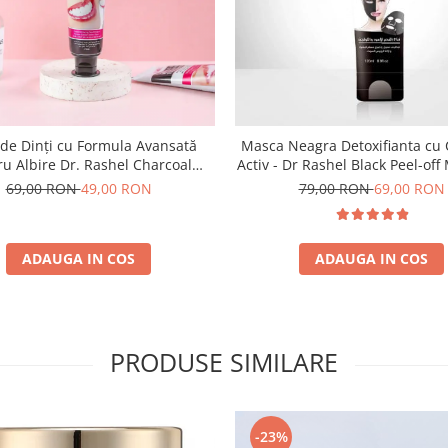
 de Dinți cu Formula Avansată
Masca Neagra Detoxifianta cu
u Albire Dr. Rashel Charcoal
Activ - Dr Rashel Black Peel-off
itening Toothpaste-100 ml
ml
69,00 RON
49,00 RON
79,00 RON
69,00 RON
ADAUGA IN COS
ADAUGA IN COS
PRODUSE SIMILARE
-23%