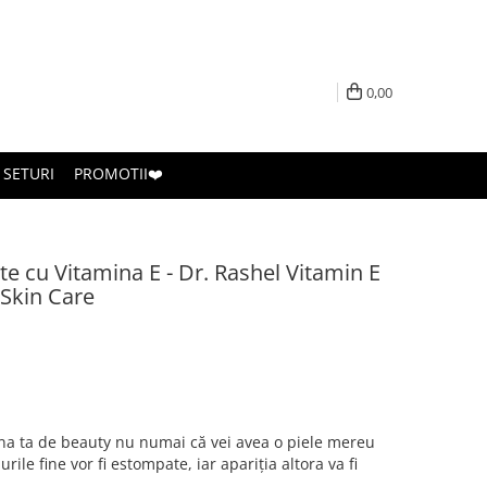
0,00
SETURI
PROMOTII❤️
te cu Vitamina E - Dr. Rashel Vitamin E
 Skin Care
tina ta de beauty nu numai că vei avea o piele mereu
rile fine vor fi estompate, iar apariția altora va fi