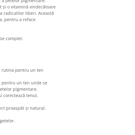
si a petelor pigmentare.
t și o vitamină vindecătoare
a radicalilor liberi. Această
a, pentru a reface
rbe complet.
a rutina pentru un ten
t pentru un ten unde se
petelor pigmentare.
i corectează tenul,
ct proaspăt și natural.
getelor.