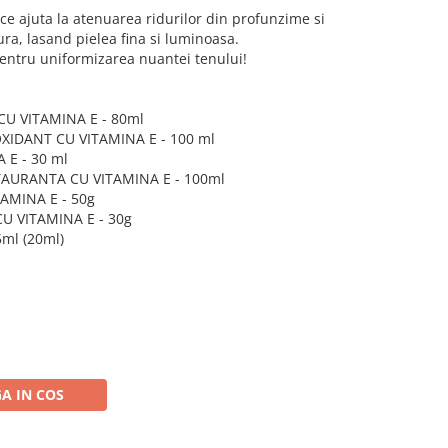
ce ajuta la atenuarea ridurilor din profunzime si
a, lasand pielea fina si luminoasa.
pentru uniformizarea nuantei tenului!
CU VITAMINA E - 80ml
XIDANT CU VITAMINA E - 100 ml
 E - 30 ml
AURANTA CU VITAMINA E - 100ml
AMINA E - 50g
U VITAMINA E - 30g
5ml (20ml)
A IN COS