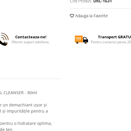
Cod Produs:
DRL-1631
Adauga la Favorite
Contacteaza-ne!
Transport GRATU
Oferim suport telefonic.
Pentru comenzi peste 2
L CLEANSER - 80ml
te un demachiant ușor și
și impuritățile pentru a
pentru o hidratare optima,
 de ten.