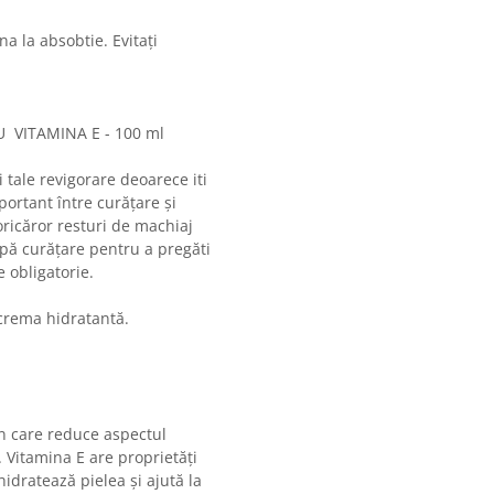
a la absobtie. Evitați
 VITAMINA E - 100 ml
i tale revigorare deoarece iti
portant între curățare și
 oricăror resturi de machiaj
pă curățare pentru a pregăti
e obligatorie.
i crema hidratantă.
en care reduce aspectul
le. Vitamina E are proprietăți
hidratează pielea și ajută la