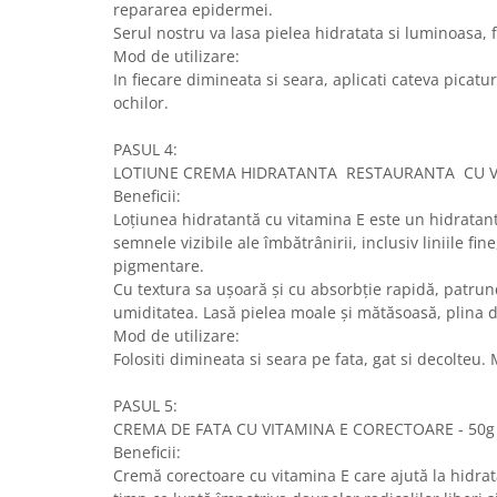
repararea epidermei.
Serul nostru va lasa pielea hidratata si luminoasa,
Mod de utilizare:
In fiecare dimineata si seara, aplicati cateva picatur
ochilor.
PASUL 4:
LOTIUNE CREMA HIDRATANTA RESTAURANTA CU VI
Beneficii:
Loțiunea hidratantă cu vitamina E este un hidratant
semnele vizibile ale îmbătrânirii, inclusiv liniile fine
pigmentare.
Cu textura sa ușoară și cu absorbție rapidă, patrun
umiditatea. Lasă pielea moale și mătăsoasă, plina d
Mod de utilizare:
Folositi dimineata si seara pe fata, gat si decolteu.
PASUL 5:
CREMA DE FATA CU VITAMINA E CORECTOARE - 50
Beneficii:
Cremă corectoare cu vitamina E care ajută la hidrata