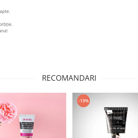
oapte.
orbție.
ana!
RECOMANDARI
-13%