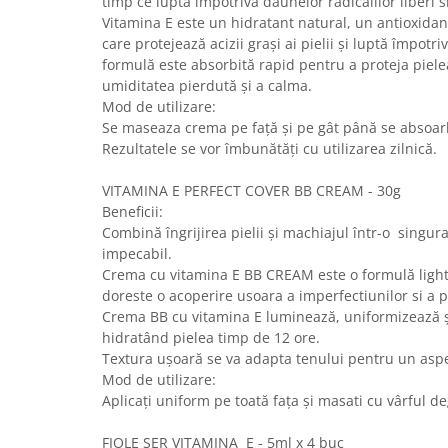
timp ce luptă împotriva daunelor radicalilor liberi 
Vitamina E este un hidratant natural, un antioxidan
care protejează acizii grași ai pielii și luptă împotriv
formulă este absorbită rapid pentru a proteja piele
umiditatea pierdută și a calma.
Mod de utilizare:
Se maseaza crema pe față și pe gât până se absoa
Rezultatele se vor îmbunătăți cu utilizarea zilnică.
VITAMINA E PERFECT COVER BB CREAM - 30g
Beneficii:
Combină îngrijirea pielii și machiajul într-o singur
impecabil.
Crema cu vitamina E BB CREAM este o formulă ligh
doreste o acoperire usoara a imperfectiunilor si a 
Crema BB cu vitamina E luminează, uniformizează ș
hidratând pielea timp de 12 ore.
Textura ușoară se va adapta tenului pentru un aspe
Mod de utilizare:
Aplicați uniform pe toată fața și masati cu vârful de
FIOLE SER VITAMINA E - 5ml x 4 buc