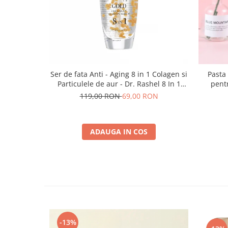
Ser de fata Anti - Aging 8 in 1 Colagen si
Pasta
Particulele de aur - Dr. Rashel 8 In 1
pentr
Gold Collagen Elastin Face Serum Anti
Wh
119,00 RON
69,00 RON
Aging 40 ml
ADAUGA IN COS
-13%