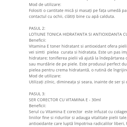
Mod de utilizare:
Folositi o cantitate mică și masați pe fața umedă pan
contactul cu ochii, clătiți bine cu apă calduta.
PASUL 2:
LOTIUNE TONICA HIDRATANTA SI ANTIOXIDANTA CU
Beneficii:
Vitamina E toner hidratant si antioxidant ofera pieli
vei simti pielea curata si hidratata. Este un pas im
hidratare; tonifierea pielii vă ajută la îndepărtarea
sau murdărie de pe piele. Este produsul perfect du
pielea pentru crema hidratantă, o rutină de îngrijir
Mod de utilizare:
Utilizați zilnic, dimineața și seara, inainte de ser ș
PASUL 3:
SER CORECTOR CU VITAMINA E - 30ml
Beneficii:
Serul cu Vitamina E corector este infuzat cu colag
liniilor fine si ridurilor si adauga vitalitate pielii ta
antioxidante care luptă împotriva radicalilor liberi, 