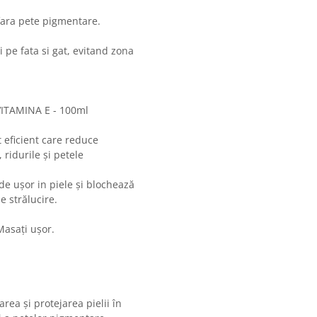
 fara pete pigmentare.
i pe fata si gat, evitand zona
TAMINA E - 100ml
 eficient care reduce
, ridurile și petele
de ușor in piele și blochează
e strălucire.
 Masați ușor.
g
rea și protejarea pielii în