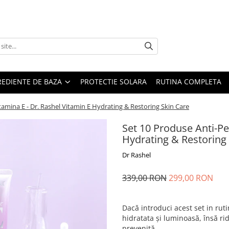
REDIENTE DE BAZA
PROTECTIE SOLARA
RUTINA COMPLETA
tamina E - Dr. Rashel Vitamin E Hydrating & Restoring Skin Care
Set 10 Produse Anti-Pe
Hydrating & Restoring
Dr Rashel
339,00 RON
299,00 RON
Dacă introduci acest set in ru
hidratata și luminoasă, însă ridu
prevenită.