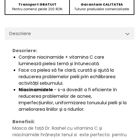
Transport GRATUIT
Garantam CALITATEA
Pentru comenzi peste 200 RON
Tuturor produselor comercializate
Descriere
Descriere:
Conține niacinamide + vitamina C care
luminează pielea ternă și întunecată.
Face ca pielea să fie clară, curată și ajută la
reducerea problemelor pielii prin echilibrarea
activității sebumului.
Niacinamidele
- s-a dovedit a fi eficiente în
reducerea problemelor de acnee,
imperfecțiunilor, uniformizarea tonusului pielii și la
ameliorarea liniilor și a ridurilor.
Beneficii:
Masca de față Dr. Rashel cu vitamina C și
niacinamide hrănește tenul si este perfecta pentru