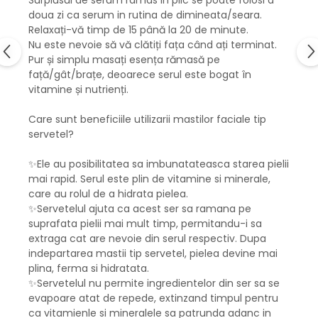
Surplusul de serum ramas in plic se poate folosi a
doua zi ca serum in rutina de dimineata/seara.
Relaxați-vă timp de 15 până la 20 de minute.
Nu este nevoie să vă clătiți fața când ați terminat.
Pur și simplu masați esența rămasă pe
față/gât/brațe, deoarece serul este bogat în
vitamine și nutrienți.
Care sunt beneficiile utilizarii mastilor faciale tip
servetel?
✨Ele au posibilitatea sa imbunatateasca starea pielii
mai rapid. Serul este plin de vitamine si minerale,
care au rolul de a hidrata pielea.
✨Servetelul ajuta ca acest ser sa ramana pe
suprafata pielii mai mult timp, permitandu-i sa
extraga cat are nevoie din serul respectiv. Dupa
indepartarea mastii tip servetel, pielea devine mai
plina, ferma si hidratata.
✨Servetelul nu permite ingredientelor din ser sa se
evapoare atat de repede, extinzand timpul pentru
ca vitamienle si mineralele sa patrunda adanc in