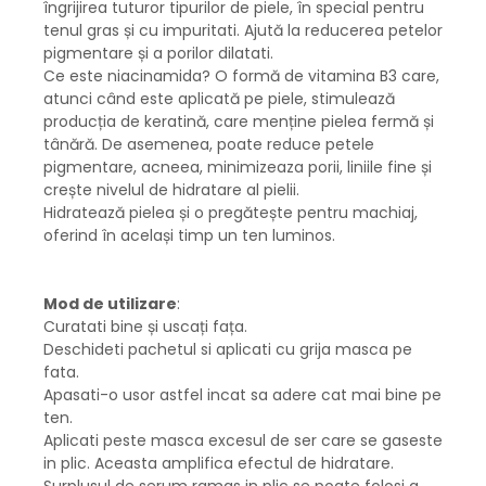
îngrijirea tuturor tipurilor de piele, în special pentru
tenul gras și cu impuritati. Ajută la reducerea petelor
pigmentare și a porilor dilatati.
Ce este niacinamida? O formă de vitamina B3 care,
atunci când este aplicată pe piele, stimulează
producția de keratină, care menține pielea fermă și
tânără. De asemenea, poate reduce petele
pigmentare, acneea, minimizeaza porii, liniile fine și
crește nivelul de hidratare al pielii.
Hidratează pielea și o pregătește pentru machiaj,
oferind în același timp un ten luminos.
Mod de utilizare
:
Curatati bine și uscați fața.
Deschideti pachetul si aplicati cu grija masca pe
fata.
Apasati-o usor astfel incat sa adere cat mai bine pe
ten.
Aplicati peste masca excesul de ser care se gaseste
in plic. Aceasta amplifica efectul de hidratare.