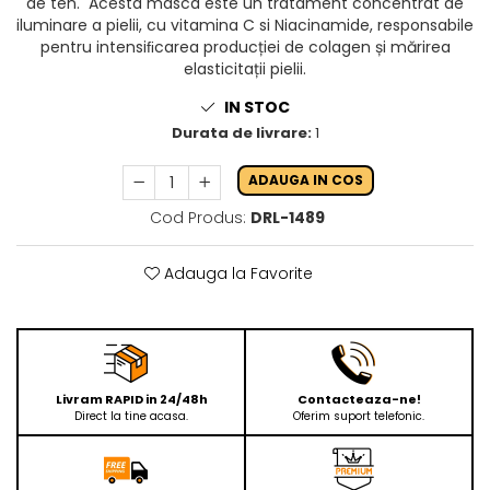
de ten. Acesta masca este un tratament concentrat de
iluminare a pielii, cu vitamina C si Niacinamide, responsabile
pentru intensiﬁcarea producției de colagen și mărirea
elasticitații pielii.
IN STOC
Durata de livrare:
1
ADAUGA IN COS
Cod Produs:
DRL-1489
Adauga la Favorite
Livram RAPID in 24/48h
Contacteaza-ne!
Direct la tine acasa.
Oferim suport telefonic.