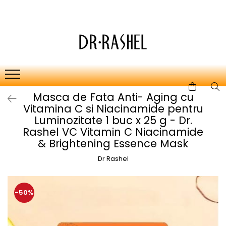
Ten
Ingrediente de baza
Curatare
Aur 24K Gold
Lotiuni tonice
Colagen
Creme de zi
Vitamina c
Masca de Fata Anti- Aging cu
Creme de noapte
Retinol
Vitamina C si Niacinamide pentru
Serumuri
AHA BHA
Luminozitate 1 buc x 25 g - Dr.
Rashel VC Vitamin C Niacinamide
Masti de fata
Ceai Verde
& Brightening Essence Mask
Acid Hialuronic
Dr Rashel
Aloe Vera
-50%