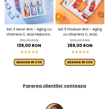
Set 3 seruri Anti - Aging cu
Set 5 Produse Anti - Aging
Vitamina C, Acid Hialuronic
cu Vitamina C, Acid
si Retinol - Dr. Rashel Facial
Hialuronic si Niacinamide
210,00 RON
359,00 RON
Serum pack
pentru Luminozitate - Dr.
139,00 RON
269,00 RON
Rashel Skin Care
ADAUGA IN COS
ADAUGA IN COS
Parerea clientilor conteaza