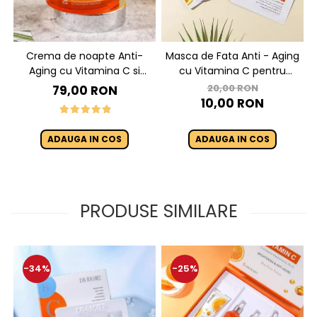
Crema de noapte Anti-
Masca de Fata Anti - Aging
Aging cu Vitamina C si
cu Vitamina C pentru
Niacinamide - Dr Rashel
Luminozitate 1 buc x 28g -
20,00 RON
79,00 RON
Night Cream - 50g
Dr. Rashel Vitamin C
10,00 RON
Brightening & Anti-Aging
Silk Mask
ADAUGA IN COS
ADAUGA IN COS
PRODUSE SIMILARE
-34%
-25%