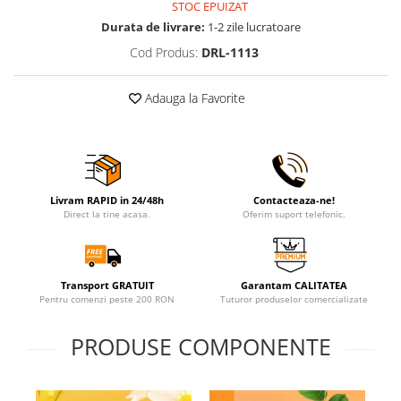
STOC EPUIZAT
Durata de livrare:
1-2 zile lucratoare
Cod Produs:
DRL-1113
Adauga la Favorite
Livram RAPID in 24/48h
Contacteaza-ne!
Direct la tine acasa.
Oferim suport telefonic.
Transport GRATUIT
Garantam CALITATEA
Pentru comenzi peste 200 RON
Tuturor produselor comercializate
PRODUSE COMPONENTE