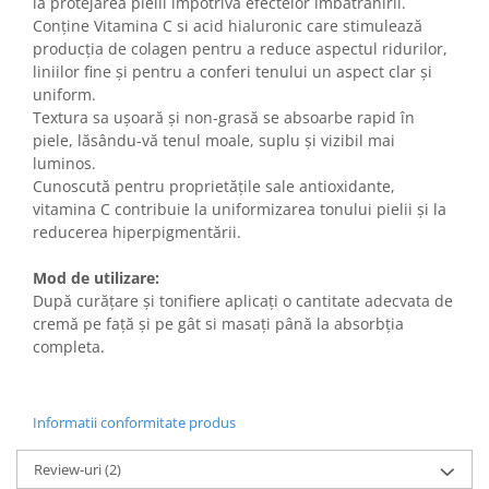
la protejarea pielii împotriva efectelor îmbătrânirii.
Conține Vitamina C si acid hialuronic care stimulează
producția de colagen pentru a reduce aspectul ridurilor,
liniilor fine și pentru a conferi tenului un aspect clar și
uniform.
Textura sa ușoară și non-grasă se absoarbe rapid în
piele, lăsându-vă tenul moale, suplu și vizibil mai
luminos.
Cunoscută pentru proprietățile sale antioxidante,
vitamina C contribuie la uniformizarea tonului pielii și la
reducerea hiperpigmentării.
Mod de utilizare:
După curățare și tonifiere aplicați o cantitate adecvata de
cremă pe față și pe gât si masați până la absorbția
completa.
Informatii conformitate produs
Review-uri
(2)