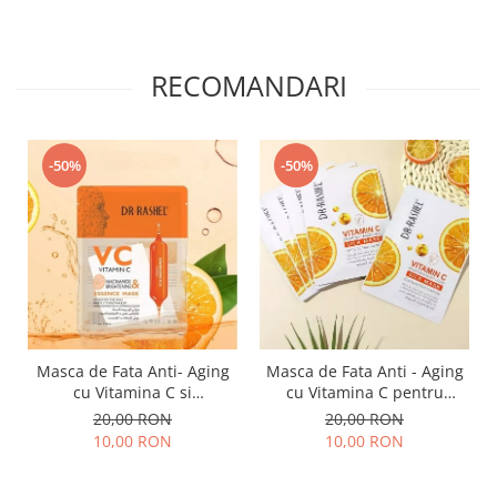
RECOMANDARI
-50%
-50%
Masca de Fata Anti- Aging
Masca de Fata Anti - Aging
cu Vitamina C si
cu Vitamina C pentru
Niacinamide pentru
Luminozitate 1 buc x 28g -
20,00 RON
20,00 RON
Luminozitate 1 buc x 25 g -
Dr. Rashel Vitamin C
10,00 RON
10,00 RON
Dr. Rashel VC Vitamin C
Brightening & Anti-Aging
Niacinamide & Brightening
Silk Mask