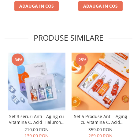
Essence Mask
ADAUGA IN COS
ADAUGA IN COS
PRODUSE SIMILARE
-34%
-25%
Set 3 seruri Anti - Aging cu
Set 5 Produse Anti - Aging
Vitamina C, Acid Hialuronic
cu Vitamina C, Acid
si Retinol - Dr. Rashel Facial
Hialuronic si Niacinamide
210,00 RON
359,00 RON
Serum pack
pentru Luminozitate - Dr.
139,00 RON
269,00 RON