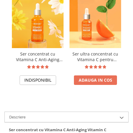
Ser concentrat cu
Ser ultra concentrat cu
C
Vitamina C Anti-Aging
Vitamina C pentru
Vitamin C Brightening &
conturul ochilor Vitamin
Anti-Aging Face Serum -
C Brightening & Anti-
50 ml
Aging Eye Serum 30 ml
INDISPONIBIL
ADAUGA IN COS
Descriere
Ser concentrat cu Vitamina C Anti-Aging Vitamin C