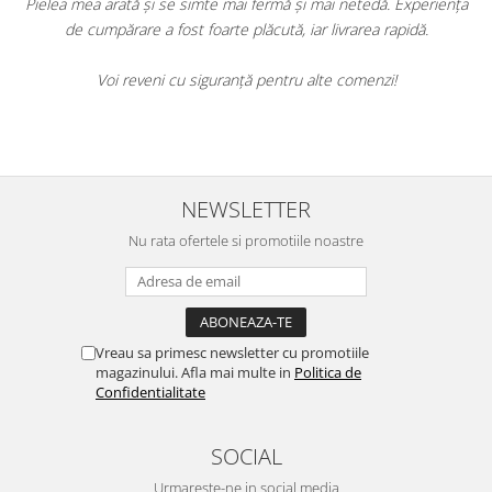
ă. Experiența
Am încercat mai multe produse Dr. Rashel și sunt impr
 rapidă.
de rezultate. Tenul meu este vizibil mai luminos și riduril
au diminuat. Produsele sunt eficiente și merită fiecar
zi!
Cu siguranță le voi recomanda prietenelor mele și voi 
să le folosesc.
NEWSLETTER
Nu rata ofertele si promotiile noastre
Vreau sa primesc newsletter cu promotiile
magazinului. Afla mai multe in
Politica de
Confidentialitate
SOCIAL
Urmareste-ne in social media