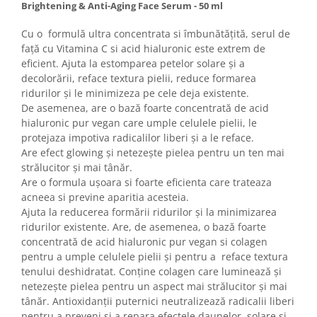
Brightening & Anti-Aging Face Serum - 50 ml
Cu o formulă ultra concentrata si îmbunătățită, serul de
față cu Vitamina C si acid hialuronic este extrem de
eficient. Ajuta la estomparea petelor solare și a
decolorării, reface textura pielii, reduce formarea
ridurilor și le minimizeza pe cele deja existente.
De asemenea, are o bază foarte concentrată de acid
hialuronic pur vegan care umple celulele pielii, le
protejaza impotiva radicalilor liberi și a le reface.
Are efect glowing și netezește pielea pentru un ten mai
strălucitor și mai tânăr.
Are o formula ușoara si foarte eficienta care trateaza
acneea si previne aparitia acesteia.
Ajuta la reducerea formării ridurilor și la minimizarea
ridurilor existente. Are, de asemenea, o bază foarte
concentrată de acid hialuronic pur vegan si colagen
pentru a umple celulele pielii și pentru a reface textura
tenului deshidratat. Conține colagen care luminează și
netezește pielea pentru un aspect mai strălucitor și mai
tânăr. Antioxidanții puternici neutralizează radicalii liberi
pentru a preveni și a repara efectele daunelor solare și