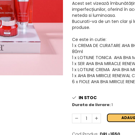
Acest set vizează îmbunătățire
imperfecțiunilor, oferind în a
neteda si luminoasa.
Bucurati-va de un ten clar și 
produse.
Ce este in cutie:
1 x CREMA DE CURATARE AHA B
80ml
1 x LOTIUNE TONICA AHA BHA 
1 x SER AHA BHA MIRACLE RENE
1 x LOTIUNE CREMA AHA BHA M
1 x AHA BHA MIRICLE RENEWAL C
6 x FIOLE AHA BHA MIRICLE REN
IN STOC
Durata de livrare:
1
ADAUG
Cod Produs:
DRL-1650