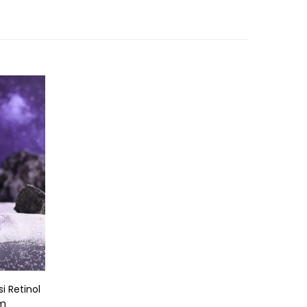
nol
um