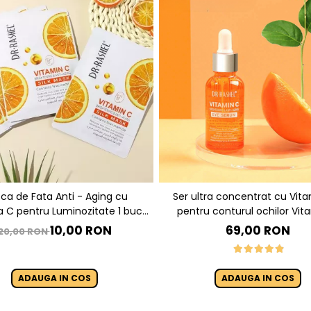
ca de Fata Anti - Aging cu
Ser ultra concentrat cu Vit
ate 1 buc x
pentru conturul ochilor Vitamin C
r. Rashel Vitamin C Brightening
Brightening & Anti-Aging Eye
10,00 RON
69,00 RON
20,00 RON
& Anti-Aging Silk Mask
ml
ADAUGA IN COS
ADAUGA IN COS