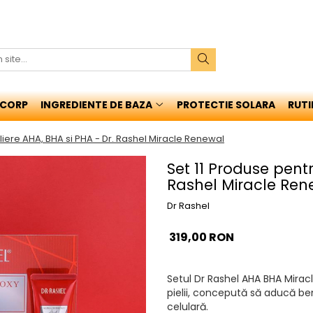
CORP
INGREDIENTE DE BAZA
PROTECTIE SOLARA
RUT
oliere AHA, BHA si PHA - Dr. Rashel Miracle Renewal
Set 11 Produse pentr
Rashel Miracle Ren
Dr Rashel
319,00 RON
Setul Dr Rashel AHA BHA Miracl
pielii, concepută să aducă bene
celulară.