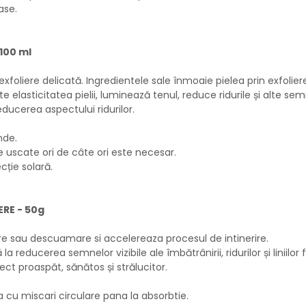
ase.
100 ml
xfoliere delicată. Ingredientele sale înmoaie pielea prin exfoliere
elasticitatea pielii, luminează tenul, reduce ridurile și alte s
educerea aspectului ridurilor.
nde.
le uscate ori de câte ori este necesar.
ecție solară.
ERE - 50g
tare sau descuamare si accelereaza procesul de intinerire.
 reducerea semnelor vizibile ale îmbătrânirii, ridurilor și liniilor f
ct proaspăt, sănătos și strălucitor.
a cu miscari circulare pana la absorbtie.