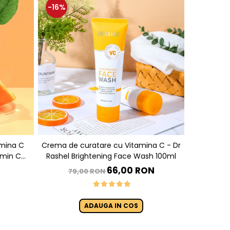
-16%
amina C
Crema de curatare cu Vitamina C - Dr
Rashel Brightening Face Wash 100ml
 Serum 30
66,00 RON
79,00 RON
ADAUGA IN COS