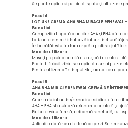
Se poate aplica si pe piept, spate și alte zone gr
Pasul 4:
LOTIUNE CREMA AHA BHA MIRACLE RENEWAL - 
Beneficii:
Compoziția bogată a acizilor AHA și BHA ofera o e
Lotiunea crema hidratează intens, îmbunătățește 
Îmbunătățește textura aspră a pielii și ajută la r
Mod de utilizare:
Masați pe pielea curată cu mișcări circulare blâ
Poate fi folosit zilnic sau aplicat numai pe zone
Pentru utilizarea în timpul zilei, urmați cu o prot
Pasul 5:
AHA BHA MIRICLE RENEWAL CREMĂ DE ÎNTINERI
Beneficii:
Crema de intinerire/reinnoire exfoliaza fara iri
AHA - BHA stimulează reînnoirea celulară și ajută la
Pielea devine fermă, uniformă și netedă, cu aspe
Mod de utilizare:
Aplicați o dată sau de două ori pe zi. Se maseaz