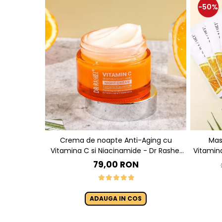
-50%
Crema de noapte Anti-Aging cu
Mas
Vitamina C si Niacinamide - Dr Rashel
Vitamina C pentru Luminozit
Night Cream - 50g
28g - D
79,00 RON
ADAUGA IN COS