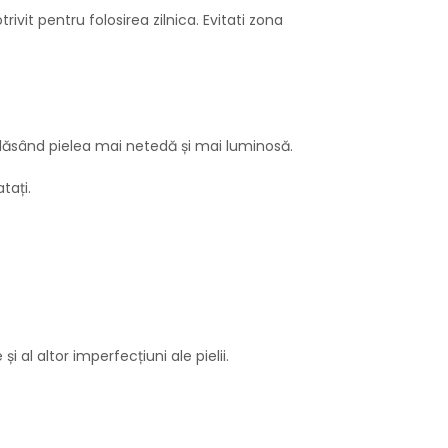
ivit pentru folosirea zilnica. Evitati zona
i lăsând pielea mai netedă și mai luminosă.
tați.
i al altor imperfecțiuni ale pielii.