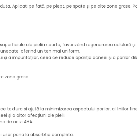
ta. Aplicați pe față, pe piept, pe spate și pe alte zone grase. Potr
 superficiale ale pielii moarte, favorizând regenerarea celulară ș
ntunecate, oferind un ten mai uniform.
și a impurităților, ceea ce reduce apariția acneei și a porilor dila
lte zone grase.
 textura si ajută la minimizarea aspectului porilor, al liniilor fine ș
 și a altor afecțiuni ale pielii.
me de acizi AHA.
ati usor pana la absorbtia completa.