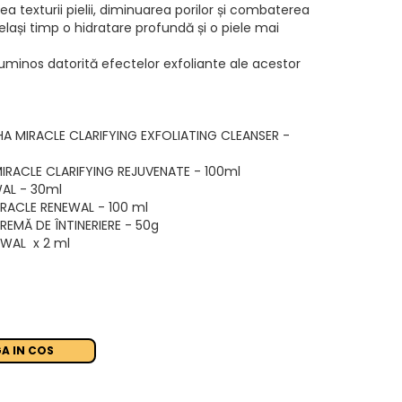
a texturii pielii, diminuarea porilor și combaterea
celași timp o hidratare profundă și o piele mai
luminos datorită efectelor exfoliante ale acestor
HA MIRACLE CLARIFYING EXFOLIATING CLEANSER -
MIRACLE CLARIFYING REJUVENATE - 100ml
WAL - 30ml
IRACLE RENEWAL - 100 ml
REMĂ DE ÎNTINERIERE - 50g
EWAL x 2 ml
A IN COS