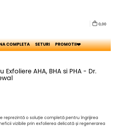
0,00
INA COMPLETA
SETURI
PROMOTII❤️
u Exfoliere AHA, BHA si PHA - Dr.
ewal
e reprezintă o soluție completă pentru îngrijirea
ficii vizibile prin exfolierea delicată și regenerarea