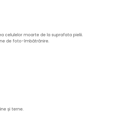
a celulelor moarte de la suprafata pielii.
emne de foto-îmbătrânire.
ine și terne.