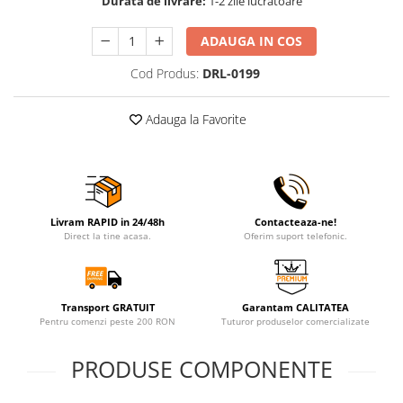
Durata de livrare:
1-2 zile lucratoare
ADAUGA IN COS
Cod Produs:
DRL-0199
Adauga la Favorite
Livram RAPID in 24/48h
Contacteaza-ne!
Direct la tine acasa.
Oferim suport telefonic.
Transport GRATUIT
Garantam CALITATEA
Pentru comenzi peste 200 RON
Tuturor produselor comercializate
PRODUSE COMPONENTE