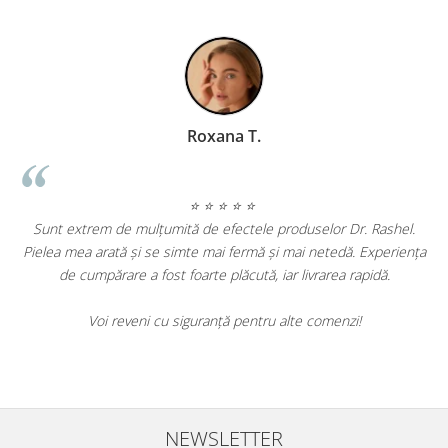
Geanina Lungu Prezentator TV
⭐ ⭐ ⭐ ⭐ ⭐
r Dr. Rashel.
edă. Experiența
Am încercat mai multe produse Dr. Rashel și sunt imp
ea rapidă.
de rezultate. Tenul meu este vizibil mai luminos și riduri
au diminuat. Produsele sunt eficiente și merită fieca
enzi!
Cu siguranță le voi recomanda prietenelor mele și voi
să le folosesc.
NEWSLETTER