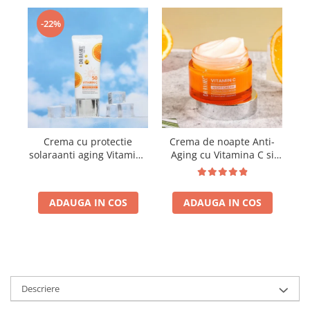
-22%
Crema cu protectie
Crema de noapte Anti-
solaraanti aging Vitamina
Aging cu Vitamina C si
C SPF50 - Dr. Rashel
Niacinamide - Dr Rashel
Brightening and Anti-
Night Cream - 50g
Aging Sunscreen - 50 Gr
ADAUGA IN COS
ADAUGA IN COS
Descriere