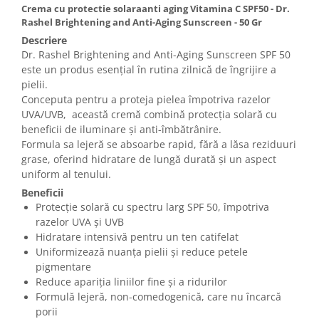
Crema cu protectie solaraanti aging Vitamina C SPF50 - Dr.
Rashel Brightening and Anti-Aging Sunscreen - 50 Gr
Descriere
Dr. Rashel Brightening and Anti-Aging Sunscreen SPF 50
este un produs esențial în rutina zilnică de îngrijire a
pielii.
Conceputa pentru a proteja pielea împotriva razelor
UVA/UVB, această cremă combină protecția solară cu
beneficii de iluminare și anti-îmbătrânire.
Formula sa lejeră se absoarbe rapid, fără a lăsa reziduuri
grase, oferind hidratare de lungă durată și un aspect
uniform al tenului.
Beneficii
Protecție solară cu spectru larg SPF 50, împotriva
razelor UVA și UVB
Hidratare intensivă pentru un ten catifelat
Uniformizează nuanța pielii și reduce petele
pigmentare
Reduce apariția liniilor fine și a ridurilor
Formulă lejeră, non-comedogenică, care nu încarcă
porii