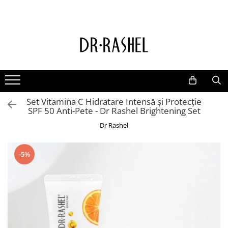
Ten
Ingrediente de baza
Curatare
Aur 24K Gold
Lotiuni tonice
Colagen
Creme de zi
Vitamina c
Set Vitamina C Hidratare Intensă și Protecție
Creme de noapte
Retinol
SPF 50 Anti-Pete - Dr Rashel Brightening Set
Serumuri
AHA BHA
Dr Rashel
Masti de fata
Ceai Verde
Acid Hialuronic
-5%
Aloe Vera