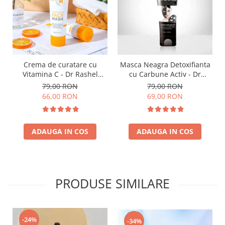
Crema de curatare cu
Masca Neagra Detoxifianta
Vitamina C - Dr Rashel
cu Carbune Activ - Dr
Brightening Face Wash
Rashel Black Peel-off Mask
79,00 RON
79,00 RON
100ml
120 ml
66,00 RON
69,00 RON
ADAUGA IN COS
ADAUGA IN COS
PRODUSE SIMILARE
-24%
-34%