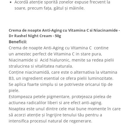
Acordă atenție sporită zonelor expuse frecvent la
soare, precum fața, gâtul și mâinile.
Crema de noapte Anti-Aging cu Vitamina C si Niacinamide -
Dr Rashel Night Cream - 50g
Beneficii:
Crema de noapte Anti-Aging cu Vitamina C contine
un amestec perfect de Vitamina C in stare pura,
Niacinamide si Acid hialuronic, menite sa redea pielii
stralucirea si vitalitatea naturala.
Conține niacinamidă, care este o alternativa la vitamina
B3, un ingredient esential ce ofera pielii luminozitate.
Se aplica foarte simplu si se potriveste oricarui tip de
piele.
Estompeaza petele pigmentare, protejeaza pielea de
actiunea radicalilor liberi si are efect anti-aging.
Noaptea este unul dintre cele mai bune momente în care
să acorzi atenție și îngrijire tenului tău pentru a
intensifica procesul natural de regenerare.