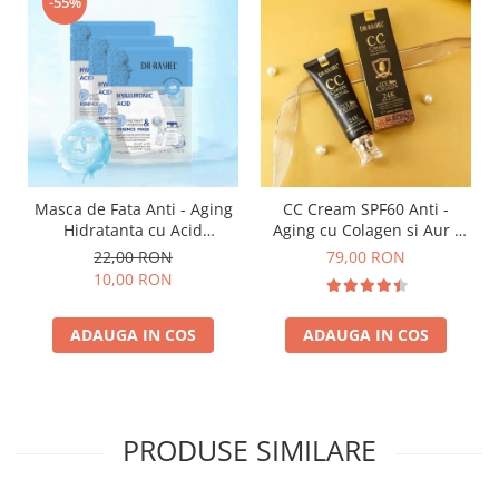
-55%
Masca de Fata Anti - Aging
CC Cream SPF60 Anti -
Hidratanta cu Acid
Aging cu Colagen si Aur -
Hyaluronic 1 buc x 25g - Dr.
Dr. Rashel 24K Gold Make-
22,00 RON
79,00 RON
Rashel Hyaluronic Acid
Up Cover SPF60 50 ml
10,00 RON
Instant Hydration
ADAUGA IN COS
ADAUGA IN COS
PRODUSE SIMILARE