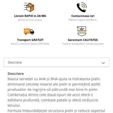
Livram RAPID in 24/48h
Contacteaza-ne!
Direct la tine acasa.
Oferim suport telefonic.
Transport GRATUIT
Garantam CALITATEA
Pentru comenzi peste 200 RON
Tuturor produselor comercializate
Descriere
Descriere
Masca servetel cu AHA și BHA ajuta la hidratarea pielii,
eliminand celulele moarte ale pielii si permițând astfel
produselor de ingrijire să pătrundă mai bine în piele.
Combinația dintre cele două tipuri de acizi oferă o
exfoliere profundă, combate petele și oferă strălucire
tenului.
Formula îmbunătățește structura pielii și reduce aspectul