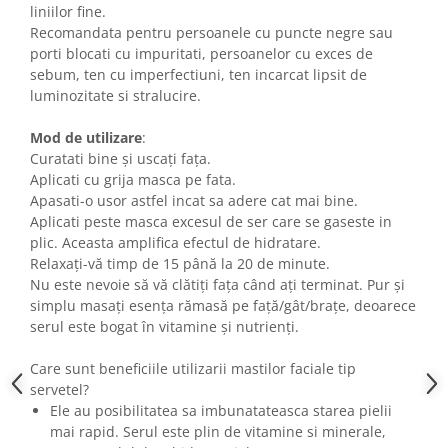
liniilor fine.
Recomandata pentru persoanele cu puncte negre sau
porti blocati cu impuritati, persoanelor cu exces de
sebum, ten cu imperfectiuni, ten incarcat lipsit de
luminozitate si stralucire.
Mod de utilizare
:
Curatati bine și uscați fața.
Aplicati cu grija masca pe fata.
Apasati-o usor astfel incat sa adere cat mai bine.
Aplicati peste masca excesul de ser care se gaseste in
plic. Aceasta amplifica efectul de hidratare.
Relaxați-vă timp de 15 până la 20 de minute.
Nu este nevoie să vă clătiți fața când ați terminat. Pur și
simplu masați esența rămasă pe față/gât/brațe, deoarece
serul este bogat în vitamine și nutrienți.
Care sunt beneficiile utilizarii mastilor faciale tip
servetel?
Ele au posibilitatea sa imbunatateasca starea pielii
mai rapid. Serul este plin de vitamine si minerale,