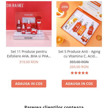
-25%
Set 11 Produse pentru
Set 5 Produse Anti - Aging
Exfoliere AHA, BHA si PHA -
cu Vitamina C, Acid
Dr. Rashel Miracle Renewal
Hialuronic si Niacinamide
319,00 RON
359,00 RON
pentru Luminozitate - Dr.
269,00 RON
Rashel Skin Care
ADAUGA IN COS
ADAUGA IN COS
Parerea clientilor conteaza