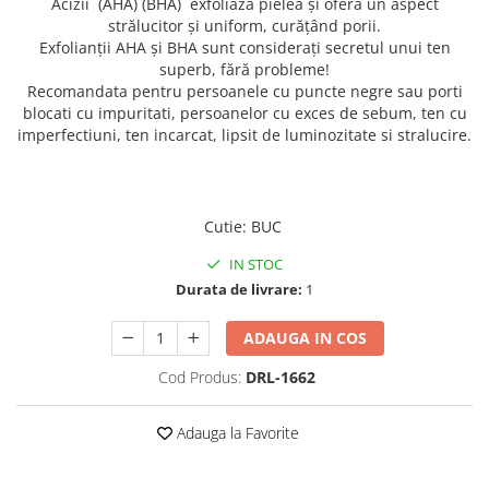
Acizii (AHA) (BHA) exfoliază pielea și oferă un aspect
strălucitor și uniform, curățând porii.
Exfolianții AHA și BHA sunt considerați secretul unui ten
superb, fără probleme!
Recomandata pentru persoanele cu puncte negre sau porti
blocati cu impuritati, persoanelor cu exces de sebum, ten cu
imperfectiuni, ten incarcat, lipsit de luminozitate si stralucire.
Cutie
:
BUC
IN STOC
Durata de livrare:
1
ADAUGA IN COS
Cod Produs:
DRL-1662
Adauga la Favorite