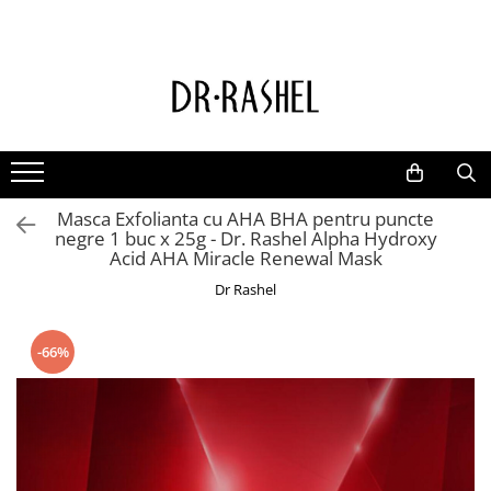
Ten
Ingrediente de baza
Curatare
Aur 24K Gold
Lotiuni tonice
Colagen
Creme de zi
Vitamina c
Masca Exfolianta cu AHA BHA pentru puncte
Creme de noapte
Retinol
negre 1 buc x 25g - Dr. Rashel Alpha Hydroxy
Serumuri
AHA BHA
Acid AHA Miracle Renewal Mask
Masti de fata
Ceai Verde
Dr Rashel
Acid Hialuronic
-66%
Aloe Vera