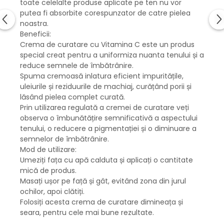
toate celelalte produse aplicate pe ten nu vor
putea fi absorbite corespunzator de catre pielea
noastra.
Beneficii:
Crema de curatare cu Vitamina C este un produs
special creat pentru a uniformiza nuanta tenului și a
reduce semnele de îmbătrânire.
Spuma cremoasă inlatura eficient impuritățile,
uleiurile și reziduurile de machiaj, curățând porii și
lăsând pielea complet curată.
Prin utilizarea regulată a cremei de curatare veți
observa o îmbunătățire semnificativă a aspectului
tenului, o reducere a pigmentației și o diminuare a
semnelor de îmbătrânire.
Mod de utilizare:
Umeziți fața cu apă calduta și aplicați o cantitate
mică de produs.
Masați ușor pe față și gât, evitând zona din jurul
ochilor, apoi clătiți.
Folosiți acesta crema de curatare dimineața și
seara, pentru cele mai bune rezultate.