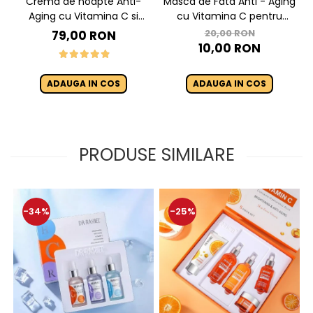
Crema de noapte Anti-
Masca de Fata Anti - Aging
Aging cu Vitamina C si
cu Vitamina C pentru
Niacinamide - Dr Rashel
Luminozitate 1 buc x 28g -
20,00 RON
79,00 RON
Night Cream - 50g
Dr. Rashel Vitamin C
10,00 RON
Brightening & Anti-Aging
Silk Mask
ADAUGA IN COS
ADAUGA IN COS
PRODUSE SIMILARE
-34%
-25%