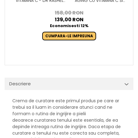
VITAMINA C - DR RASHEL
AGING CU VITAMINA C SI
BRIGHTENING FACE WASH
NIACINAMIDE - DR RASHEL
100ML
NIGHT CREAM - 50G
158,00 RON
139,00 RON
Economisesti 12%
CUMPARA-LE IMPREUNA
Descriere
Crema de curatare este primul produs pe care ar
trebui sa il luam in considerare atunci cand ne
formam o rutina de ingrijire a pielii
deoarece
curatarea tenului este esentiala, de ea
depinde intreaga rutina de ingrijire. Daca etapa de
curatare a tenului nu este corecta sau completa,