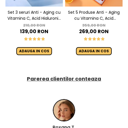
Set 3 seruri Anti - Aging cu
Set 5 Produse Anti - Aging
Vitamina C, Acid Hialuronic
cu Vitamina C, Acid
si Retinol - Dr. Rashel Facial
Hialuronic si Niacinamide
210,00 RON
359,00 RON
Serum pack
pentru Luminozitate - Dr.
139,00 RON
269,00 RON
Rashel Skin Care
ADAUGA IN COS
ADAUGA IN COS
Parerea clientilor conteaza
Roxana T.