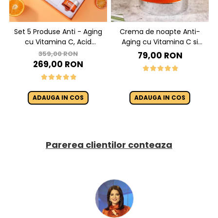
Set 5 Produse Anti - Aging
Crema de noapte Anti-
cu Vitamina C, Acid
Aging cu Vitamina C si
Hialuronic si Niacinamide
Niacinamide - Dr Rashel
359,00 RON
79,00 RON
pentru Luminozitate - Dr.
Night Cream - 50g
269,00 RON
Rashel Skin Care
ADAUGA IN COS
ADAUGA IN COS
Parerea clientilor conteaza