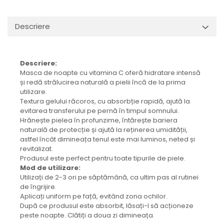
Descriere
Descriere:
Masca de noapte cu vitamina C oferă hidratare intensă
și redă strălucirea naturală a pielii încă de la prima
utilizare.
Textura gelului răcoros, cu absorbție rapidă, ajută la
evitarea transferului pe pernă în timpul somnului.
Hrănește pielea în profunzime, întărește bariera
naturală de protecție și ajută la reținerea umidității,
astfel încât dimineața tenul este mai luminos, neted și
revitalizat.
Produsul este perfect pentru toate tipurile de piele.
Mod de utilizare:
Utilizați de 2-3 ori pe săptămână, ca ultim pas al rutinei
de îngrijire.
Aplicați uniform pe față, evitând zona ochilor.
După ce produsul este absorbit, lăsați-l să acționeze
peste noapte. Clătiți a doua zi dimineața.