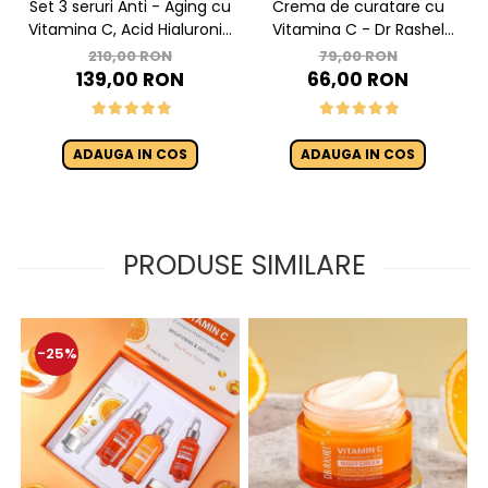
Set 3 seruri Anti - Aging cu
Crema de curatare cu
Vitamina C, Acid Hialuronic
Vitamina C - Dr Rashel
si Retinol - Dr. Rashel Facial
Brightening Face Wash
210,00 RON
79,00 RON
Serum pack
100ml
139,00 RON
66,00 RON
ADAUGA IN COS
ADAUGA IN COS
PRODUSE SIMILARE
-25%