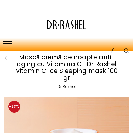
Ten
Ingrediente de baza
Curatare
Aur 24K Gold
Lotiuni tonice
Colagen
Creme de zi
Vitamina c
Mascǎ cremǎ de noapte anti-
Creme de noapte
Retinol
aging cu Vitamina C- Dr Rashel
Serumuri
AHA BHA
Vitamin C Ice Sleeping mask 100
gr
Masti de fata
Ceai Verde
Dr Rashel
Acid Hialuronic
Aloe Vera
-23%