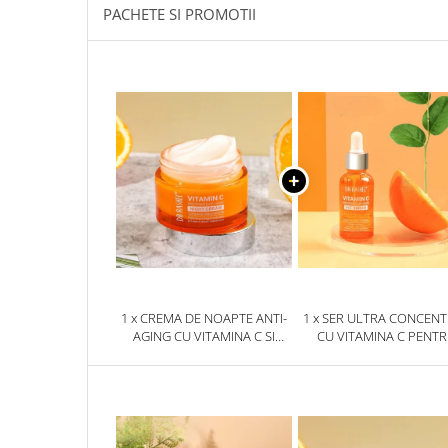
PACHETE SI PROMOTII
1 x CREMA DE NOAPTE ANTI-
1 x SER ULTRA CONCEN
AGING CU VITAMINA C SI
CU VITAMINA C PENT
NIACINAMIDE - DR RASHEL
CONTURUL OCHILO
NIGHT CREAM - 50G
VITAMIN C BRIGHTENIN
ANTI-AGING EYE SERUM 3