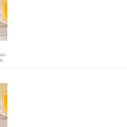
NTI-
SI
HEL