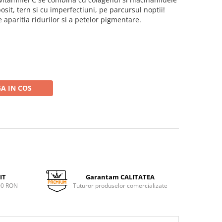
osit, tern si cu imperfectiuni, pe parcursul noptii!
e aparitia ridurilor si a petelor pigmentare.
A IN COS
IT
Garantam CALITATEA
00 RON
Tuturor produselor comercializate