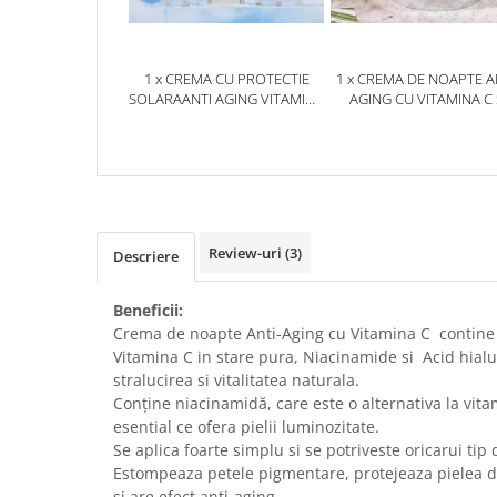
1 x CREMA CU PROTECTIE
1 x CREMA DE NOAPTE A
SOLARAANTI AGING VITAMINA
AGING CU VITAMINA C 
C SPF50 - DR. RASHEL
NIACINAMIDE - DR RAS
BRIGHTENING AND ANTI-
NIGHT CREAM - 50G
AGING SUNSCREEN - 50 GR
Review-uri
(3)
Descriere
Beneficii:
Crema de noapte Anti-Aging cu Vitamina C contine
Vitamina C in stare pura, Niacinamide si Acid hialu
stralucirea si vitalitatea naturala.
Conține niacinamidă, care este o alternativa la vit
esential ce ofera pielii luminozitate.
Se aplica foarte simplu si se potriveste oricarui tip 
Estompeaza petele pigmentare, protejeaza pielea de 
si are efect anti-aging.