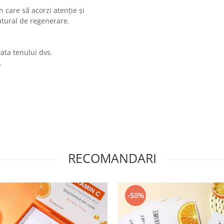
care să acorzi atenție și
natural de regenerare.
vata tenului dvs.
.
RECOMANDARI
-50%