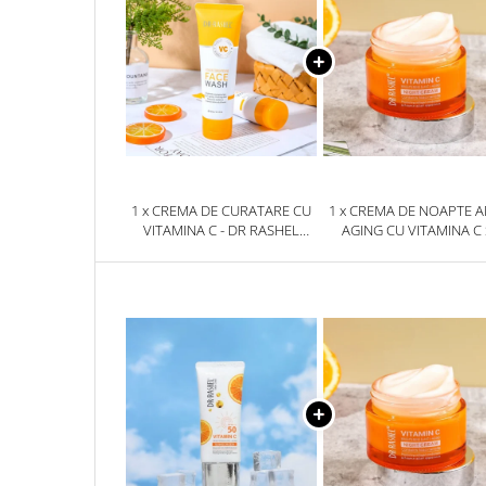
1 x CREMA DE CURATARE CU
1 x CREMA DE NOAPTE A
VITAMINA C - DR RASHEL
AGING CU VITAMINA C 
BRIGHTENING FACE WASH
NIACINAMIDE - DR RAS
100ML
NIGHT CREAM - 50G