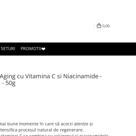
0,00
SETURI
PROMOTII❤️
Aging cu Vitamina C si Niacinamide -
 - 50g
mai bune momente în care să acorzi atenție și
intensifica procesul natural de regenerare.
 vitaminei C se combina cu colagenul si niacinamidele