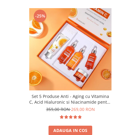
-25%
Set 5 Produse Anti - Aging cu Vitamina
C, Acid Hialuronic si Niacinamide pentru
Luminozitate - Dr. Rashel Skin Care
359,00 RON
269,00 RON
ADAUGA IN COS