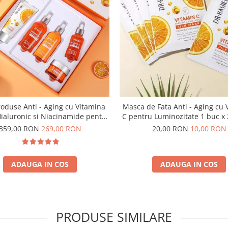
roduse Anti - Aging cu Vitamina
Masca de Fata Anti - Aging cu 
Hialuronic si Niacinamide pentru
C pentru Luminozitate 1 buc x 28g - Dr.
ozitate - Dr. Rashel Skin Care
Rashel Vitamin C Brightening 
359,00 RON
269,00 RON
20,00 RON
10,00 RON
Aging Silk Mask
ADAUGA IN COS
ADAUGA IN COS
PRODUSE SIMILARE