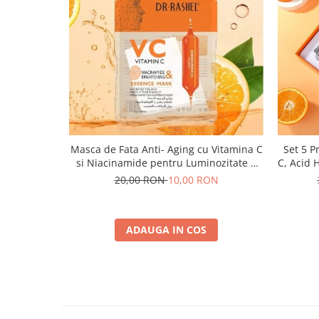
Masca de Fata Anti- Aging cu Vitamina C
Set 5 P
si Niacinamide pentru Luminozitate 1
C, Acid 
buc x 25 g - Dr. Rashel VC Vitamin C
Lumin
20,00 RON
10,00 RON
Niacinamide & Brightening Essence
Mask
ADAUGA IN COS