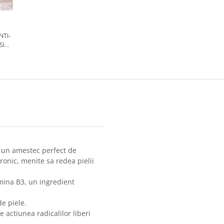
NTI-
SI
HEL
 un amestec perfect de
ronic, menite sa redea pielii
amina B3, un ingredient
de piele.
actiunea radicalilor liberi