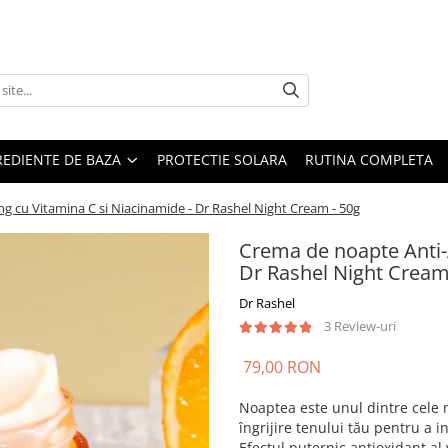
REDIENTE DE BAZA
PROTECTIE SOLARA
RUTINA COMPLETA
g cu Vitamina C si Niacinamide - Dr Rashel Night Cream - 50g
Crema de noapte Anti-
Dr Rashel Night Cream
Dr Rashel
3 Review-uri
79,00 RON
Noaptea este unul dintre cele 
îngrijire tenului tău pentru a 
Efectul puternic antioxidant al