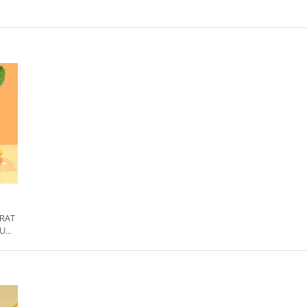
TRAT
RU
R
G &
0 ML