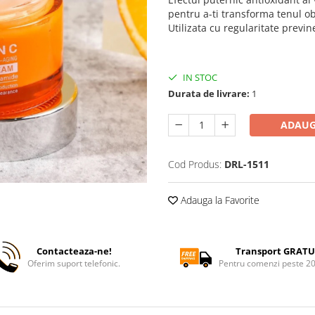
pentru a-ti transforma tenul ob
Utilizata cu regularitate previn
IN STOC
Durata de livrare:
1
ADAUG
Cod Produs:
DRL-1511
Adauga la Favorite
Contacteaza-ne!
Transport GRATU
Oferim suport telefonic.
Pentru comenzi peste 2