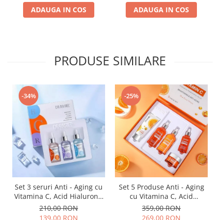
Essence Mask
ADAUGA IN COS
ADAUGA IN COS
PRODUSE SIMILARE
-34%
-25%
Set 3 seruri Anti - Aging cu
Set 5 Produse Anti - Aging
Vitamina C, Acid Hialuronic
cu Vitamina C, Acid
si Retinol - Dr. Rashel Facial
Hialuronic si Niacinamide
210,00 RON
359,00 RON
Serum pack
pentru Luminozitate - Dr.
139,00 RON
269,00 RON