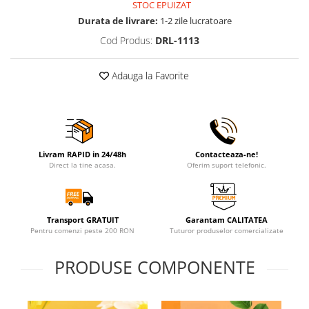
STOC EPUIZAT
Durata de livrare:
1-2 zile lucratoare
Cod Produs:
DRL-1113
Adauga la Favorite
Livram RAPID in 24/48h
Contacteaza-ne!
Direct la tine acasa.
Oferim suport telefonic.
Transport GRATUIT
Garantam CALITATEA
Pentru comenzi peste 200 RON
Tuturor produselor comercializate
PRODUSE COMPONENTE