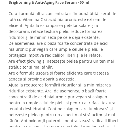
Brightening & Anti-Aging Face Serum - 50 ml
Cu o formulă ultra concentrata si îmbunătățită, serul de
față cu Vitamina C si acid hialuronic este extrem de
eficient. Ajuta la estomparea petelor solare și a
decolorării, reface textura pielii, reduce formarea
ridurilor și le minimizeza pe cele deja existente.
De asemenea, are o bază foarte concentrată de acid
hialuronic pur vegan care umple celulele pielii, le
protejaza impotiva radicalilor liberi și a le reface.
Are efect glowing și netezește pielea pentru un ten mai
strălucitor și mai tânăr.
Are o formula ușoara si foarte eficienta care trateaza
acneea si previne aparitia acesteia.
Ajuta la reducerea formării ridurilor și la minimizarea
ridurilor existente. Are, de asemenea, o bază foarte
concentrată de acid hialuronic pur vegan si colagen
pentru a umple celulele pielii și pentru a reface textura
tenului deshidratat. Conține colagen care luminează și
netezește pielea pentru un aspect mai strălucitor și mai
tânăr. Antioxidanții puternici neutralizează radicalii liberi
pentru a preveni și a repara efectele daunelor solare și