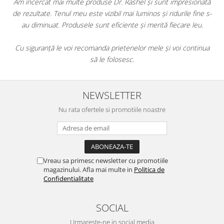
ța
Am încercat mai multe produse Dr. Rashel și sunt impresionată
de rezultate. Tenul meu este vizibil mai luminos și ridurile fine s-
au diminuat. Produsele sunt eficiente și merită fiecare leu.
Cu siguranță le voi recomanda prietenelor mele și voi continua
să le folosesc.
NEWSLETTER
Nu rata ofertele si promotiile noastre
Vreau sa primesc newsletter cu promotiile
magazinului. Afla mai multe in
Politica de
Confidentialitate
SOCIAL
Urmareste-ne in social media