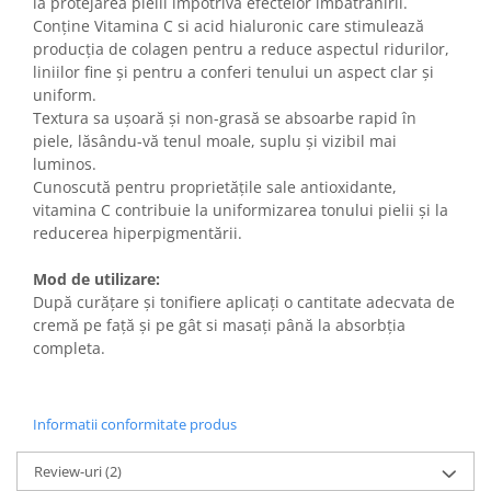
la protejarea pielii împotriva efectelor îmbătrânirii.
Conține Vitamina C si acid hialuronic care stimulează
producția de colagen pentru a reduce aspectul ridurilor,
liniilor fine și pentru a conferi tenului un aspect clar și
uniform.
Textura sa ușoară și non-grasă se absoarbe rapid în
piele, lăsându-vă tenul moale, suplu și vizibil mai
luminos.
Cunoscută pentru proprietățile sale antioxidante,
vitamina C contribuie la uniformizarea tonului pielii și la
reducerea hiperpigmentării.
Mod de utilizare:
După curățare și tonifiere aplicați o cantitate adecvata de
cremă pe față și pe gât si masați până la absorbția
completa.
Informatii conformitate produs
Review-uri
(2)