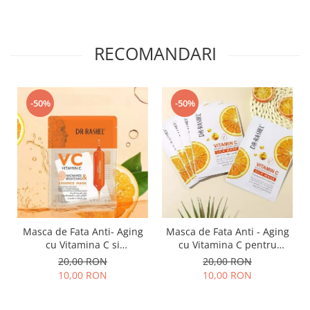
RECOMANDARI
-50%
-50%
Masca de Fata Anti- Aging
Masca de Fata Anti - Aging
cu Vitamina C si
cu Vitamina C pentru
Niacinamide pentru
Luminozitate 1 buc x 28g -
20,00 RON
20,00 RON
Luminozitate 1 buc x 25 g -
Dr. Rashel Vitamin C
10,00 RON
10,00 RON
Dr. Rashel VC Vitamin C
Brightening & Anti-Aging
Niacinamide & Brightening
Silk Mask