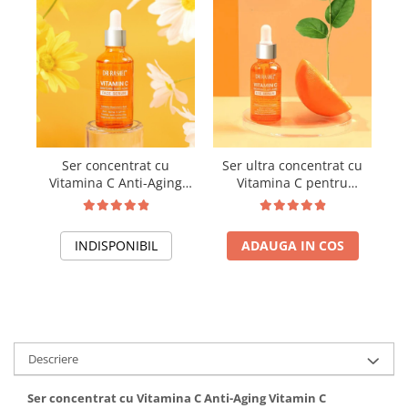
Ser concentrat cu
Ser ultra concentrat cu
C
Vitamina C Anti-Aging
Vitamina C pentru
Vitamin C Brightening &
conturul ochilor Vitamin
Anti-Aging Face Serum -
C Brightening & Anti-
50 ml
Aging Eye Serum 30 ml
INDISPONIBIL
ADAUGA IN COS
Descriere
Ser concentrat cu Vitamina C Anti-Aging Vitamin C