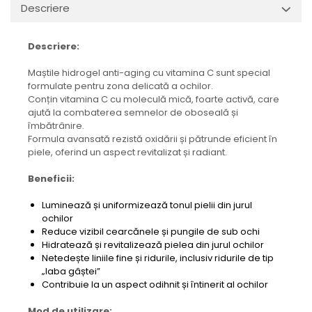
Descriere
Descriere:
Maștile hidrogel anti-aging cu vitamina C sunt special
formulate pentru zona delicată a ochilor.
Conțin vitamina C cu moleculă mică, foarte activă, care
ajută la combaterea semnelor de oboseală și
îmbătrânire.
Formula avansată rezistă oxidării și pătrunde eficient în
piele, oferind un aspect revitalizat și radiant.
Beneficii:
Luminează și uniformizează tonul pielii din jurul
ochilor
Reduce vizibil cearcănele și pungile de sub ochi
Hidratează și revitalizează pielea din jurul ochilor
Netedește liniile fine și ridurile, inclusiv ridurile de tip
„laba gâștei”
Contribuie la un aspect odihnit și întinerit al ochilor
Mod de utilizare: