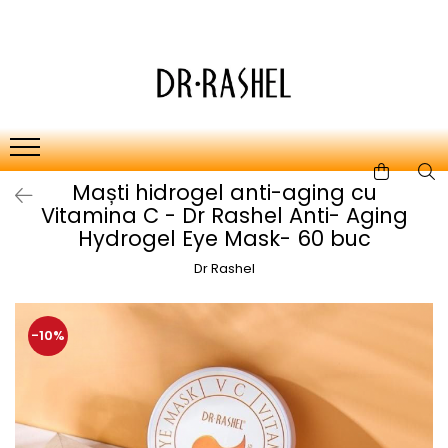
Ten
Ingrediente de baza
Curatare
Aur 24K Gold
Lotiuni tonice
Colagen
Creme de zi
Vitamina c
Maști hidrogel anti-aging cu
Creme de noapte
Retinol
Vitamina C - Dr Rashel Anti- Aging
Serumuri
AHA BHA
Hydrogel Eye Mask- 60 buc
Masti de fata
Ceai Verde
Dr Rashel
Acid Hialuronic
Aloe Vera
-10%