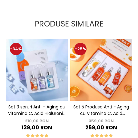
PRODUSE SIMILARE
-34%
-25%
Set 3 seruri Anti - Aging cu
Set 5 Produse Anti - Aging
Vitamina C, Acid Hialuronic
cu Vitamina C, Acid
si Retinol - Dr. Rashel Facial
Hialuronic si Niacinamide
210,00 RON
359,00 RON
Serum pack
pentru Luminozitate - Dr.
139,00 RON
269,00 RON
Rashel Skin Care