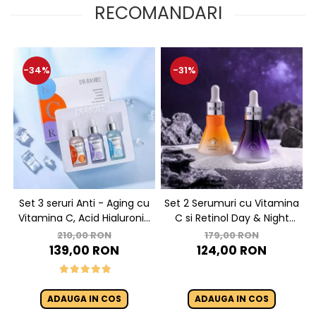
RECOMANDARI
-34%
-31%
Set 3 seruri Anti - Aging cu
Set 2 Serumuri cu Vitamina
Vitamina C, Acid Hialuronic
C si Retinol Day & Night
si Retinol - Dr. Rashel Facial
Face Serum
210,00 RON
179,00 RON
Serum pack
139,00 RON
124,00 RON
ADAUGA IN COS
ADAUGA IN COS