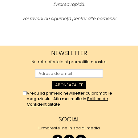
livrarea rapidă.
lu
Voi reveni cu siguranță pentru alte comenzi!
Cu 
NEWSLETTER
Nu rata ofertele si promotiile noastre
Vreau sa primesc newsletter cu promotiile
magazinului. Afla mai multe in
Politica de
Confidentialitate
SOCIAL
Urmareste-ne in social media