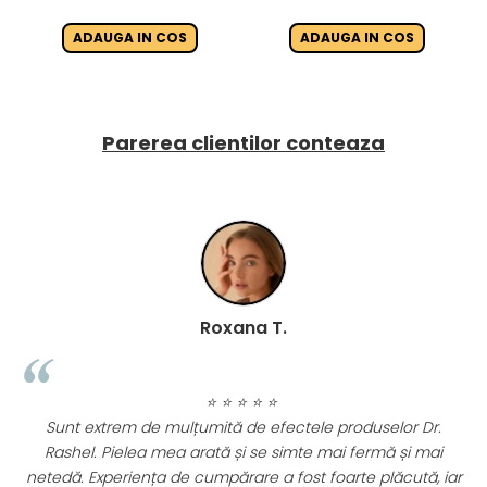
ADAUGA IN COS
ADAUGA IN COS
Parerea clientilor conteaza
Roxana T.
⭐ ⭐ ⭐ ⭐ ⭐
Sunt extrem de mulțumită de efectele produselor Dr.
Rashel. Pielea mea arată și se simte mai fermă și mai
netedă. Experiența de cumpărare a fost foarte plăcută, iar
im