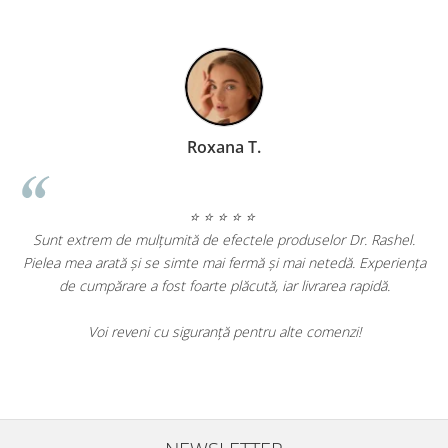
Geanina Lungu Prezentator TV
⭐ ⭐ ⭐ ⭐ ⭐
elor Dr. Rashel.
netedă. Experiența
Am încercat mai multe produse Dr. Rashel și sunt 
rarea rapidă.
de rezultate. Tenul meu este vizibil mai luminos și ri
au diminuat. Produsele sunt eficiente și merită fi
comenzi!
Cu siguranță le voi recomanda prietenelor mele și 
să le folosesc.