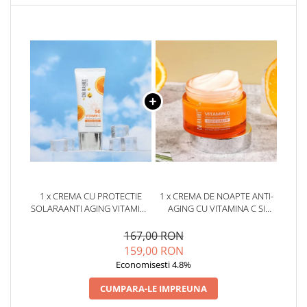
1 x CREMA CU PROTECTIE
1 x CREMA DE NOAPTE ANTI-
SOLARAANTI AGING VITAMINA
AGING CU VITAMINA C SI
C SPF50 - DR. RASHEL
NIACINAMIDE - DR RASHEL
BRIGHTENING AND ANTI-
NIGHT CREAM - 50G
167,00 RON
AGING SUNSCREEN - 50 GR
159,00 RON
Economisesti 4.8%
CUMPARA-LE IMPREUNA