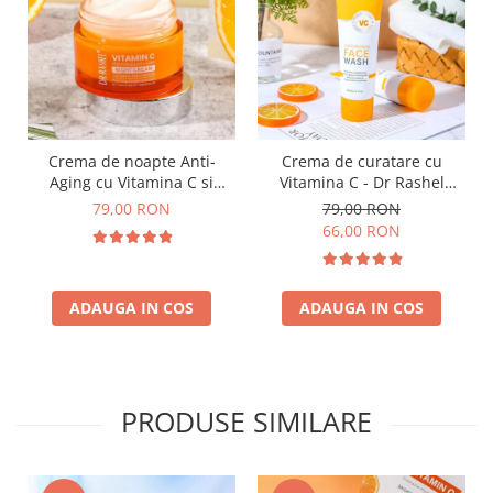
Crema de noapte Anti-
Crema de curatare cu
Aging cu Vitamina C si
Vitamina C - Dr Rashel
Niacinamide - Dr Rashel
Brightening Face Wash
79,00 RON
79,00 RON
Night Cream - 50g
100ml
66,00 RON
ADAUGA IN COS
ADAUGA IN COS
PRODUSE SIMILARE