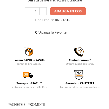
Durata de livrare:
1-2 zile lucratoare
ADAUGA IN COS
Cod Produs:
DRL-1815
Adauga la Favorite
Livram RAPID in 24/48h
Contacteaza-ne!
Direct la tine acasa.
Oferim suport telefonic.
Transport GRATUIT
Garantam CALITATEA
Pentru comenzi peste 200 RON
Tuturor produselor comercializate
PACHETE SI PROMOTII