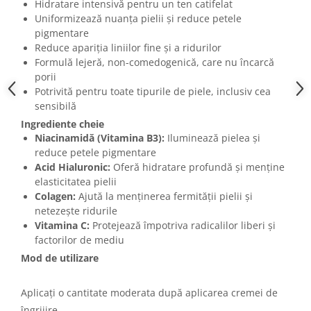
Hidratare intensivă pentru un ten catifelat
Uniformizează nuanța pielii și reduce petele
pigmentare
Reduce apariția liniilor fine și a ridurilor
Formulă lejeră, non-comedogenică, care nu încarcă
porii
Potrivită pentru toate tipurile de piele, inclusiv cea
sensibilă
Ingrediente cheie
Niacinamidă (Vitamina B3)
:
Iluminează pielea și
reduce petele pigmentare
Acid Hialuronic:
Oferă hidratare profundă și menține
elasticitatea pielii
Colagen:
Ajută la menținerea fermității pielii și
netezește ridurile
Vitamina C:
Protejează împotriva radicalilor liberi și
factorilor de mediu
Mod de utilizare
Aplicați o cantitate moderata după aplicarea cremei de
îngrijire.