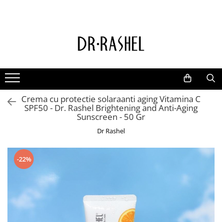
Ten
Ingrediente de baza
Curatare
Aur 24K Gold
Lotiuni tonice
Colagen
Creme de zi
Vitamina c
Crema cu protectie solaraanti aging Vitamina C
Creme de noapte
Retinol
SPF50 - Dr. Rashel Brightening and Anti-Aging
Serumuri
AHA BHA
Sunscreen - 50 Gr
Masti de fata
Ceai Verde
Dr Rashel
Acid Hialuronic
-22%
Aloe Vera