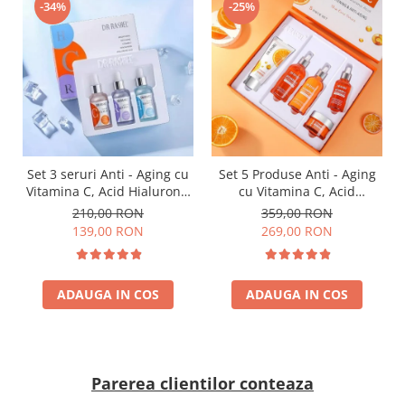
-34%
-25%
Set 3 seruri Anti - Aging cu
Set 5 Produse Anti - Aging
Vitamina C, Acid Hialuronic
cu Vitamina C, Acid
si Retinol - Dr. Rashel Facial
Hialuronic si Niacinamide
210,00 RON
359,00 RON
Serum pack
pentru Luminozitate - Dr.
139,00 RON
269,00 RON
Rashel Skin Care
ADAUGA IN COS
ADAUGA IN COS
Parerea clientilor conteaza