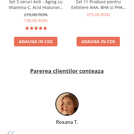
Set 3 seruri Anti - Aging cu
Set 11 Produse pentru
Vitamina C, Acid Hialuronic
Exfoliere AHA, BHA si PHA -
si Retinol - Dr. Rashel Facial
Dr. Rashel Miracle Renewal
210,00 RON
319,00 RON
Serum pack
139,00 RON
ADAUGA IN COS
ADAUGA IN COS
Parerea clientilor conteaza
Roxana T.