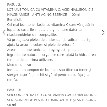
PASUL 2:
LOTIUNE TONICA CU VITAMINA C, ACID HIALURONIC SI
NIACINAMIDE - ANTI-AGING ESSENCE - 100ml
Beneficii:
Cel mai bun toner facial cu vitamina C care vă ajută in
lupta cu cosurile si petele pigmentare datorita
niacianmidelor din compozitie.
Vă protejeaza pielea de antioxidanți, radicali liberi și
ajuta la arsurile solare si piele deteriorată!
Aceasta lotiune tonica anti-aging este plina de
ingrediente naturale organice care ajută la hidratarea
tenului de la prima utilizare.
Mod de utilizare:
Înmuiați un tampon de bumbac sau tifon cu toner și
ștergeți ușor fața, ochii și gâtul pentru a curăța și a
tonifia.
PASUL 3:
SER CONCENTRAT CU CU VITAMINA C,ACID HIALURONIC
SI NIACINAMIDE PENTRU LUMINOZITATE ȘI ANTI-AGING -
50 ml