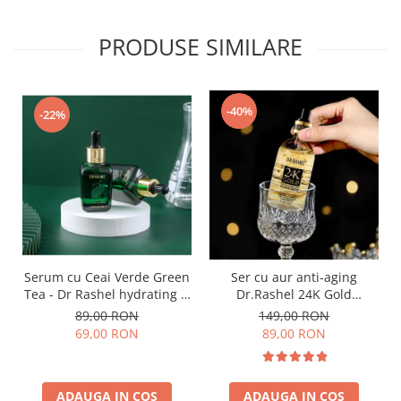
PRODUSE SIMILARE
-40%
-22%
Serum cu Ceai Verde Green
Ser cu aur anti-aging
Tea - Dr Rashel hydrating &
Dr.Rashel 24K Gold
plumping face serum 30ml
Radiance & Anti Aging
89,00 RON
149,00 RON
Serum - 100ml
69,00 RON
89,00 RON
ADAUGA IN COS
ADAUGA IN COS