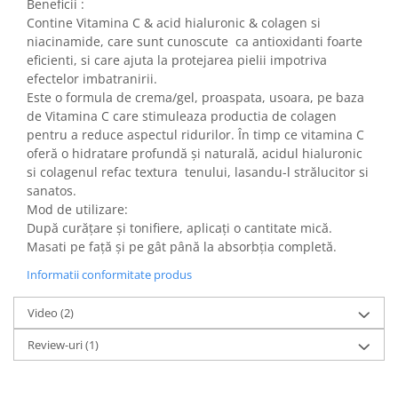
Beneficii :
Contine Vitamina C & acid hialuronic & colagen si
niacinamide, care sunt cunoscute ca antioxidanti foarte
eficienti, si care ajuta la protejarea pielii impotriva
efectelor imbatranirii.
Este o formula de crema/gel, proaspata, usoara, pe baza
de Vitamina C care stimuleaza productia de colagen
pentru a reduce aspectul ridurilor. În timp ce vitamina C
oferă o hidratare profundă și naturală, acidul hialuronic
si colagenul refac textura tenului, lasandu-l strălucitor si
sanatos.
Mod de utilizare:
După curățare și tonifiere, aplicați o cantitate mică.
Masati pe față și pe gât până la absorbția completă.
Informatii conformitate produs
Video
(2)
Review-uri
(1)