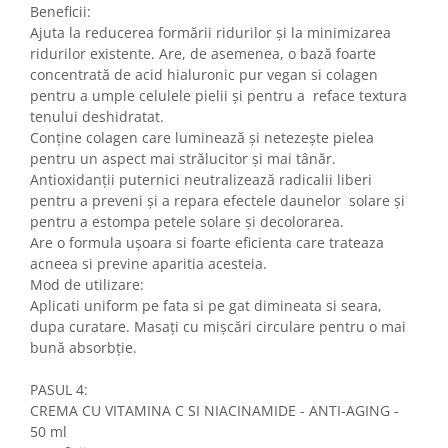
Beneficii:
Ajuta la reducerea formării ridurilor și la minimizarea
ridurilor existente. Are, de asemenea, o bază foarte
concentrată de acid hialuronic pur vegan si colagen
pentru a umple celulele pielii și pentru a reface textura
tenului deshidratat.
Conține colagen care luminează și netezește pielea
pentru un aspect mai strălucitor și mai tânăr.
Antioxidanții puternici neutralizează radicalii liberi
pentru a preveni și a repara efectele daunelor solare și
pentru a estompa petele solare și decolorarea.
Are o formula ușoara si foarte eficienta care trateaza
acneea si previne aparitia acesteia.
Mod de utilizare:
Aplicati uniform pe fata si pe gat dimineata si seara,
dupa curatare. Masați cu mișcări circulare pentru o mai
bună absorbție.
PASUL 4:
CREMA CU VITAMINA C SI NIACINAMIDE - ANTI-AGING -
50 ml