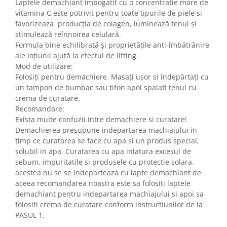
Laptele demachiant imbogatit cu o concentratie mare de
vitamina C este potrivit pentru toate tipurile de piele si
favorizeaza producția de colagen, luminează tenul și
stimulează reînnoirea celulară.
Formula bine echilibrată și proprietățile anti-îmbătrânire
ale loțiunii ajută la efectul de lifting.
Mod de utilizare:
Folosiți pentru demachiere. Masați ușor si îndepărtați cu
un tampon de bumbac sau tifon apoi spalati tenul cu
crema de curatare.
Recomandare:
Exista multe confuzii intre demachiere si curatare!
Demachierea presupune indepartarea machiajului in
timp ce curatarea se face cu apa si un produs special,
solubil in apa. Curatarea cu apa inlatura excesul de
sebum, impuritatile si produsele cu protectie solara.
acestea nu se se indeparteaza cu lapte demachiant de
aceea recomandarea noastra este sa folositi laptele
demachiant pentru indepartarea machiajului si apoi sa
folositi crema de curatare conform instructiunilor de la
PASUL 1.