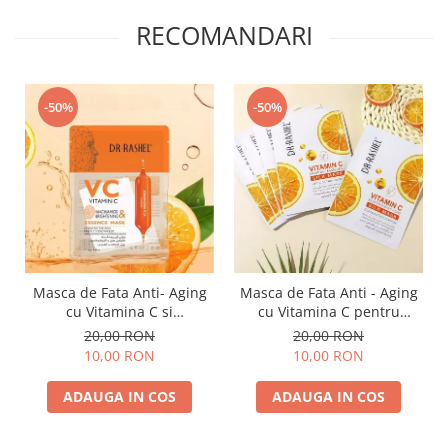
RECOMANDARI
-50%
-50%
Masca de Fata Anti- Aging
Masca de Fata Anti - Aging
cu Vitamina C si
cu Vitamina C pentru
Niacinamide pentru
Luminozitate 1 buc x 28g -
20,00 RON
20,00 RON
Luminozitate 1 buc x 25 g -
Dr. Rashel Vitamin C
10,00 RON
10,00 RON
Dr. Rashel VC Vitamin C
Brightening & Anti-Aging
Niacinamide & Brightening
Silk Mask
ADAUGA IN COS
ADAUGA IN COS
Essence Mask