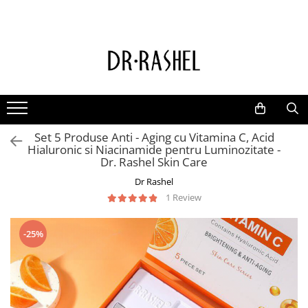
Ten
Ingrediente de baza
Curatare
Aur 24K Gold
Lotiuni tonice
Colagen
Creme de zi
Vitamina c
Set 5 Produse Anti - Aging cu Vitamina C, Acid
Creme de noapte
Retinol
Hialuronic si Niacinamide pentru Luminozitate -
Serumuri
AHA BHA
Dr. Rashel Skin Care
Masti de fata
Ceai Verde
Dr Rashel
1 Review
Acid Hialuronic
Aloe Vera
-25%