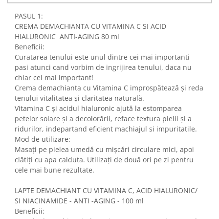
PASUL 1:
CREMA DEMACHIANTA CU VITAMINA C SI ACID
HIALURONIC ANTI-AGING 80 ml
Beneficii:
Curatarea tenului este unul dintre cei mai importanti
pasi atunci cand vorbim de ingrijirea tenului, daca nu
chiar cel mai important!
Crema demachianta cu Vitamina C improspătează și reda
tenului vitalitatea și claritatea naturală.
Vitamina C și acidul hialuronic ajută la estomparea
petelor solare și a decolorării, reface textura pielii și a
ridurilor, indepartand eficient machiajul si impuritatile.
Mod de utilizare:
Masați pe pielea umedă cu mișcări circulare mici, apoi
clătiți cu apa calduta. Utilizați de două ori pe zi pentru
cele mai bune rezultate.
LAPTE DEMACHIANT CU VITAMINA C, ACID HIALURONIC/
SI NIACINAMIDE - ANTI -AGING - 100 ml
Beneficii: