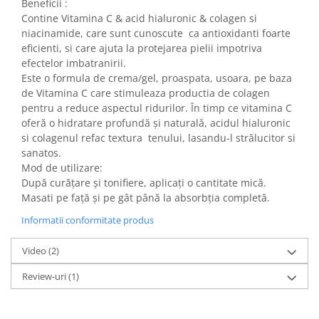
Beneficii :
Contine Vitamina C & acid hialuronic & colagen si
niacinamide, care sunt cunoscute ca antioxidanti foarte
eficienti, si care ajuta la protejarea pielii impotriva
efectelor imbatranirii.
Este o formula de crema/gel, proaspata, usoara, pe baza
de Vitamina C care stimuleaza productia de colagen
pentru a reduce aspectul ridurilor. În timp ce vitamina C
oferă o hidratare profundă și naturală, acidul hialuronic
si colagenul refac textura tenului, lasandu-l strălucitor si
sanatos.
Mod de utilizare:
După curățare și tonifiere, aplicați o cantitate mică.
Masati pe față și pe gât până la absorbția completă.
Informatii conformitate produs
Video
(2)
Review-uri
(1)