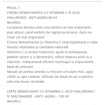
PASUL 1:
CREMA DEMACHIANTA CU VITAMINA C SI ACID
HIALURONIC ANTI-AGING 80 ml
Beneficii:
Curatarea tenului este unul dintre cei mai importanti
pasi atunci cand vorbim de ingrijirea tenului, daca nu
chiar cel mai important!
Crema demachianta cu Vitamina C improspătează și reda
tenului vitalitatea și claritatea naturală.
Vitamina C și acidul hialuronic ajută la estomparea
petelor solare și a decolorării, reface textura pielii și a
ridurilor, indepartand eficient machiajul si impuritatile.
Mod de utilizare:
Masați pe pielea umedă cu mișcări circulare mici, apoi
clătiți cu apa calduta. Utilizați de două ori pe zi pentru
cele mai bune rezultate.
LAPTE DEMACHIANT CU VITAMINA C, ACID HIALURONIC/
SI NIACINAMIDE - ANTI -AGING - 100 ml
Beneficii: