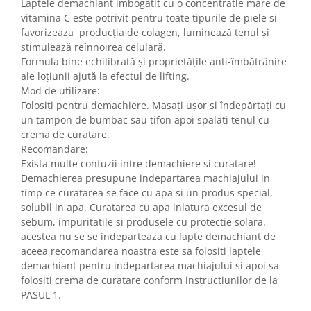
Laptele demachiant imbogatit cu o concentratie mare de
vitamina C este potrivit pentru toate tipurile de piele si
favorizeaza producția de colagen, luminează tenul și
stimulează reînnoirea celulară.
Formula bine echilibrată și proprietățile anti-îmbătrânire
ale loțiunii ajută la efectul de lifting.
Mod de utilizare:
Folosiți pentru demachiere. Masați ușor si îndepărtați cu
un tampon de bumbac sau tifon apoi spalati tenul cu
crema de curatare.
Recomandare:
Exista multe confuzii intre demachiere si curatare!
Demachierea presupune indepartarea machiajului in
timp ce curatarea se face cu apa si un produs special,
solubil in apa. Curatarea cu apa inlatura excesul de
sebum, impuritatile si produsele cu protectie solara.
acestea nu se se indeparteaza cu lapte demachiant de
aceea recomandarea noastra este sa folositi laptele
demachiant pentru indepartarea machiajului si apoi sa
folositi crema de curatare conform instructiunilor de la
PASUL 1.