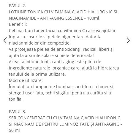
PASUL 2:
LOTIUNE TONICA CU VITAMINA C, ACID HIALURONIC SI
NIACINAMIDE - ANTI-AGING ESSENCE - 100ml
Beneficii:
Cel mai bun toner facial cu vitamina C care vă ajută in
lupta cu cosurile si petele pigmentare datorita
niacianmidelor din compozitie.
Vă protejeaza pielea de antioxidanți, radicali liberi și
ajuta la arsurile solare si piele deteriorată!
Aceasta lotiune tonica anti-aging este plina de
ingrediente naturale organice care ajută la hidratarea
tenului de la prima utilizare.
Mod de utilizare:
Înmuiați un tampon de bumbac sau tifon cu toner și
ștergeți ușor fața, ochii și gâtul pentru a curăța și a
tonifia.
PASUL 3:
SER CONCENTRAT CU CU VITAMINA C,ACID HIALURONIC
SI NIACINAMIDE PENTRU LUMINOZITATE ȘI ANTI-AGING -
50 ml