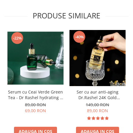
PRODUSE SIMILARE
-40%
-22%
Serum cu Ceai Verde Green
Ser cu aur anti-aging
Tea - Dr Rashel hydrating &
Dr.Rashel 24K Gold
plumping face serum 30ml
Radiance & Anti Aging
89,00 RON
149,00 RON
Serum - 100ml
69,00 RON
89,00 RON
ADAUGA IN COS
ADAUGA IN COS