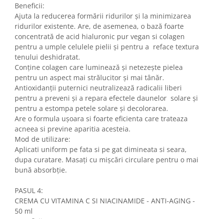
Beneficii:
Ajuta la reducerea formării ridurilor și la minimizarea
ridurilor existente. Are, de asemenea, o bază foarte
concentrată de acid hialuronic pur vegan si colagen
pentru a umple celulele pielii și pentru a reface textura
tenului deshidratat.
Conține colagen care luminează și netezește pielea
pentru un aspect mai strălucitor și mai tânăr.
Antioxidanții puternici neutralizează radicalii liberi
pentru a preveni și a repara efectele daunelor solare și
pentru a estompa petele solare și decolorarea.
Are o formula ușoara si foarte eficienta care trateaza
acneea si previne aparitia acesteia.
Mod de utilizare:
Aplicati uniform pe fata si pe gat dimineata si seara,
dupa curatare. Masați cu mișcări circulare pentru o mai
bună absorbție.
PASUL 4:
CREMA CU VITAMINA C SI NIACINAMIDE - ANTI-AGING -
50 ml