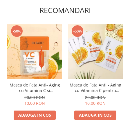
RECOMANDARI
-50%
-50%
Masca de Fata Anti- Aging
Masca de Fata Anti - Aging
cu Vitamina C si
cu Vitamina C pentru
Niacinamide pentru
Luminozitate 1 buc x 28g -
20,00 RON
20,00 RON
Luminozitate 1 buc x 25 g -
Dr. Rashel Vitamin C
10,00 RON
10,00 RON
Dr. Rashel VC Vitamin C
Brightening & Anti-Aging
Niacinamide & Brightening
Silk Mask
ADAUGA IN COS
ADAUGA IN COS
Essence Mask