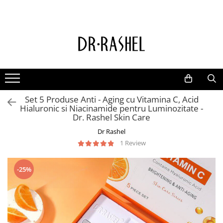
Ten
Ingrediente de baza
Curatare
Aur 24K Gold
Lotiuni tonice
Colagen
Creme de zi
Vitamina c
Set 5 Produse Anti - Aging cu Vitamina C, Acid
Creme de noapte
Retinol
Hialuronic si Niacinamide pentru Luminozitate -
Serumuri
AHA BHA
Dr. Rashel Skin Care
Masti de fata
Ceai Verde
Dr Rashel
1 Review
Acid Hialuronic
Aloe Vera
-25%