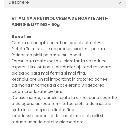
Descriere
VITAMINA A RETINOL CREMA DE NOAPTE ANTI-
AGING & LIFTING - 50g
Beneficii:
Crema de noapte cu retinol are efect anti-
îmbătrânire si este un produs excelent pentru
întinerirea pielii pe parcursul noptii.
Formula sa matasoasa si hidratanta va reduce
aspectul liniilor fine si al ridurilor ajutand totodata
pielea sa para mai ferma si mai fina.
Retinolul are un rol important in tratarea acneei,
calmand inflamatia si accelerand vindecarea
cicatricilor lasate pe ten.
De asemenea, retinolul ajuta la o mai buna secretie
a colagenului, reda fermitatea pielii, o definesc si
ajuta la estomparea liniilor fine.
Incetineste procesul de imbatranire al pielii si
reduce aparitia petelor pigmentare.