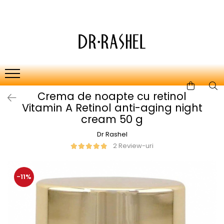
Ten
Ingrediente de baza
Curatare
Aur 24K Gold
Lotiuni tonice
Colagen
Creme de zi
Vitamina c
Crema de noapte cu retinol
Creme de noapte
Retinol
Vitamin A Retinol anti-aging night
Serumuri
AHA BHA
cream 50 g
Masti de fata
Ceai Verde
Dr Rashel
2 Review-uri
Acid Hialuronic
Aloe Vera
-11%