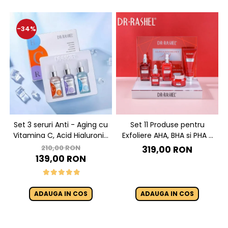
-34%
Set 3 seruri Anti - Aging cu
Set 11 Produse pentru
Vitamina C, Acid Hialuronic
Exfoliere AHA, BHA si PHA -
si Retinol - Dr. Rashel Facial
Dr. Rashel Miracle Renewal
210,00 RON
319,00 RON
Serum pack
139,00 RON
ADAUGA IN COS
ADAUGA IN COS