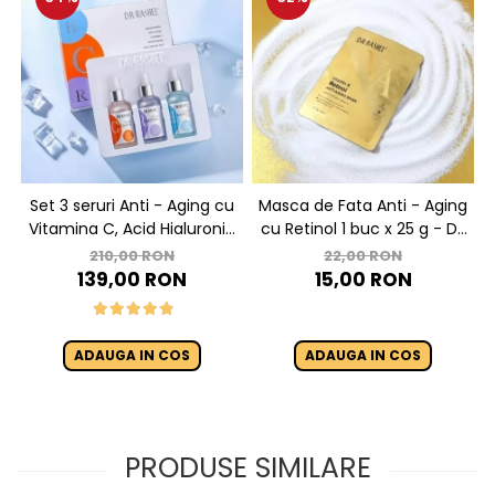
Set 3 seruri Anti - Aging cu
Masca de Fata Anti - Aging
Vitamina C, Acid Hialuronic
cu Retinol 1 buc x 25 g - Dr.
si Retinol - Dr. Rashel Facial
Rashel Vitamin A Retinol
210,00 RON
22,00 RON
Serum pack
Anti-Aging Mask
139,00 RON
15,00 RON
ADAUGA IN COS
ADAUGA IN COS
PRODUSE SIMILARE