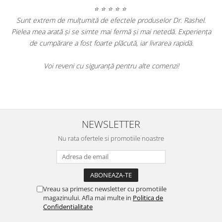
⭐ ⭐ ⭐ ⭐ ⭐
Sunt extrem de mulțumită de efectele produselor Dr. Rashel.
Pielea mea arată și se simte mai fermă și mai netedă. Experiența
A
de cumpărare a fost foarte plăcută, iar livrarea rapidă.
d
Voi reveni cu siguranță pentru alte comenzi!
e
NEWSLETTER
Nu rata ofertele si promotiile noastre
Vreau sa primesc newsletter cu promotiile
magazinului. Afla mai multe in
Politica de
Confidentialitate