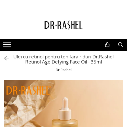
Ten
Ingrediente de baza
Curatare
Aur 24K Gold
Lotiuni tonice
Colagen
Creme de zi
Vitamina c
Ulei cu retinol pentru ten fara riduri Dr.Rashel
Creme de noapte
Retinol
Retinol Age Defying Face Oil - 35ml
Serumuri
AHA BHA
Dr Rashel
Masti de fata
Ceai Verde
Acid Hialuronic
Aloe Vera