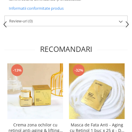
Informatii conformitate produs
Review-uri
(0)
RECOMANDARI
-13%
-32%
Crema zona ochilor cu
Masca de Fata Anti - Aging
retinol anti-aging & lifting -
cu Retinol 1 buc x 25 g - Dr.
i