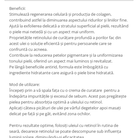
Beneficii:
Stimulează regenerarea celulară și producția de colagen,
contribuind astfel la diminuarea aspectului ridurilor și liniilor fine.
Ajută la exfolierea delicată a stratului superficial al pielii, rezultând
o piele mai netedă și cu un aspect mai uniform.
Proprietățile retinolului de curățare profundă a porilor fac din
acest ulei o soluție eficientă și pentru persoanele care se
confruntă cu acneea.
Contribuie la reducerea petelor pigmentare și la uniformizarea
tonului pielii, oferind un aspect mai luminos și revitalizat.
Pe lângă beneficiile antirid, formula este îmbogățită cu
ingrediente hidratante care asigură o piele bine hidratată.
Mod de utilizare:
Începeți prin a vă spala fața cu o crema de curatare pentru a
îndepărta impuritățile și excesul de sebum. Acest pas pregătește
pielea pentru absorbția optimă a uleiului cu retinol.
Aplicați câteva picături de ulei pe vârful degetelor apoi masați
delicat pe față și pe gât, evitând zona ochilor.
Pentru rezultate optime, folosiți uleiul cu retinol în rutina de
seară, deoarece retinolul se poate descompune sub influența
luminii solare, diminuându-și eficacitatea.