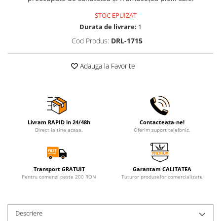
STOC EPUIZAT
Durata de livrare:
1
Cod Produs:
DRL-1715
Adauga la Favorite
Livram RAPID in 24/48h
Contacteaza-ne!
Direct la tine acasa.
Oferim suport telefonic.
Transport GRATUIT
Garantam CALITATEA
Pentru comenzi peste 200 RON
Tuturor produselor comercializate
Descriere