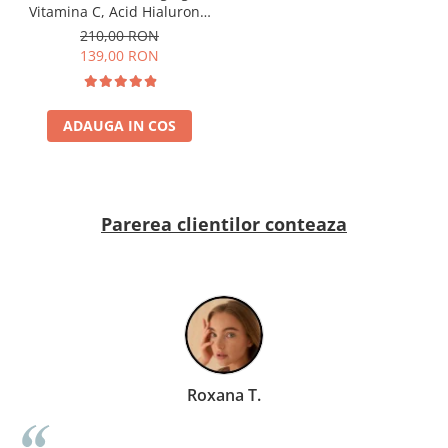
Vitamina C, Acid Hialuronic
si Retinol - Dr. Rashel Facial
210,00 RON
Serum pack
139,00 RON
ADAUGA IN COS
Parerea clientilor conteaza
Roxana T.