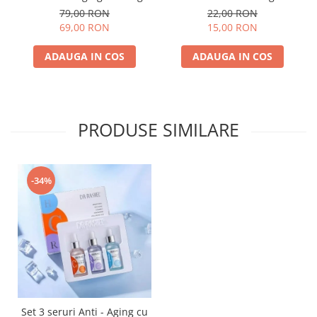
Dr Rashel eye cream 15ml
Rashel Vitamin A Retinol
79,00 RON
22,00 RON
Anti-Aging Mask
69,00 RON
15,00 RON
ADAUGA IN COS
ADAUGA IN COS
PRODUSE SIMILARE
-34%
Set 3 seruri Anti - Aging cu