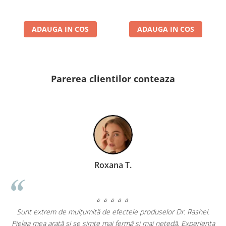
ADAUGA IN COS
ADAUGA IN COS
Parerea clientilor conteaza
 T.
Geanina Lungu Preze
⭐ ⭐
⭐ ⭐ ⭐ ⭐ ⭐
tele produselor Dr. Rashel.
ermă și mai netedă. Experiența
Am încercat mai multe produse Dr. Ras