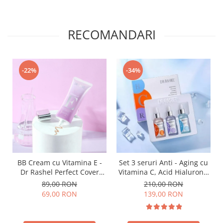
RECOMANDARI
-22%
-34%
BB Cream cu Vitamina E -
Set 3 seruri Anti - Aging cu
Dr Rashel Perfect Cover
Vitamina C, Acid Hialuronic
makeup foundation - 30 gr
si Retinol - Dr. Rashel Facial
89,00 RON
210,00 RON
Serum pack
69,00 RON
139,00 RON