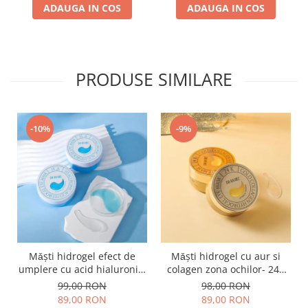
ADAUGA IN COS
ADAUGA IN COS
PRODUSE SIMILARE
-10%
-9%
Mǎşti hidrogel efect de
Mǎşti hidrogel cu aur si
umplere cu acid hialuronic-
colagen zona ochilor- 24K
Hydrogel Eye Mask 60buc
Gold Collagen - 60 buc
99,00 RON
98,00 RON
89,00 RON
89,00 RON