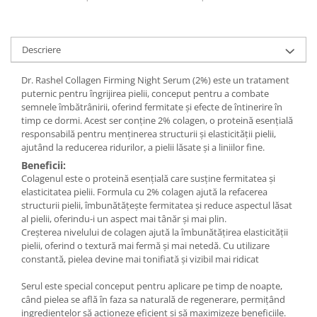
Descriere
Dr. Rashel Collagen Firming Night Serum (2%) este un tratament
puternic pentru îngrijirea pielii, conceput pentru a combate
semnele îmbătrânirii, oferind fermitate și efecte de întinerire în
timp ce dormi. Acest ser conține 2% colagen, o proteină esențială
responsabilă pentru menținerea structurii și elasticității pielii,
ajutând la reducerea ridurilor, a pielii lăsate și a liniilor fine.
Beneficii:
Colagenul este o proteină esențială care susține fermitatea și
elasticitatea pielii. Formula cu 2% colagen ajută la refacerea
structurii pielii, îmbunătățește fermitatea și reduce aspectul lăsat
al pielii, oferindu-i un aspect mai tânăr și mai plin.
Creșterea nivelului de colagen ajută la îmbunătățirea elasticității
pielii, oferind o textură mai fermă și mai netedă. Cu utilizare
constantă, pielea devine mai tonifiată și vizibil mai ridicat
Serul este special conceput pentru aplicare pe timp de noapte,
când pielea se află în faza sa naturală de regenerare, permițând
ingredientelor să acționeze eficient și să maximizeze beneficiile.