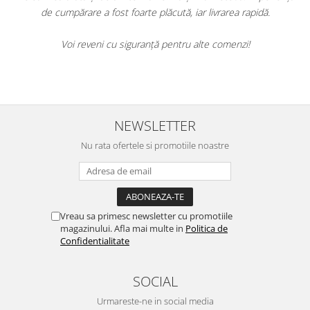
cută, iar livrarea rapidă.
de rezultate. Tenul meu este vizibil mai 
au diminuat. Produsele sunt eficiente
pentru alte comenzi!
Cu siguranță le voi recomanda prietene
să le folosesc.
NEWSLETTER
Nu rata ofertele si promotiile noastre
Vreau sa primesc newsletter cu promotiile
magazinului. Afla mai multe in
Politica de
Confidentialitate
SOCIAL
Urmareste-ne in social media