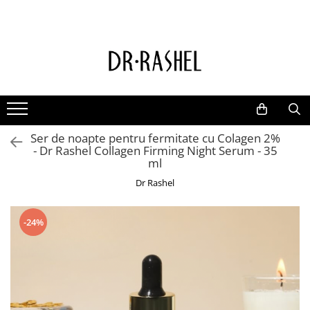
Ten
Ingrediente de baza
Curatare
Aur 24K Gold
Lotiuni tonice
Colagen
Creme de zi
Vitamina c
Ser de noapte pentru fermitate cu Colagen 2%
Creme de noapte
Retinol
- Dr Rashel Collagen Firming Night Serum - 35
Serumuri
AHA BHA
ml
Masti de fata
Ceai Verde
Dr Rashel
Acid Hialuronic
-24%
Aloe Vera