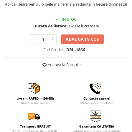
Aplică-l seara pentru o piele mai fermă și radiantă în fiecare dimineață!
IN STOC
Durata de livrare:
1-2 zile lucratoare
ADAUGA IN COS
Cod Produs:
DRL-1866
Adauga la Favorite
Livram RAPID in 24/48h
Contacteaza-ne!
Direct la tine acasa.
Oferim suport telefonic.
Transport GRATUIT
Garantam CALITATEA
Pentru comenzi peste 200 RON
Tuturor produselor comercializate