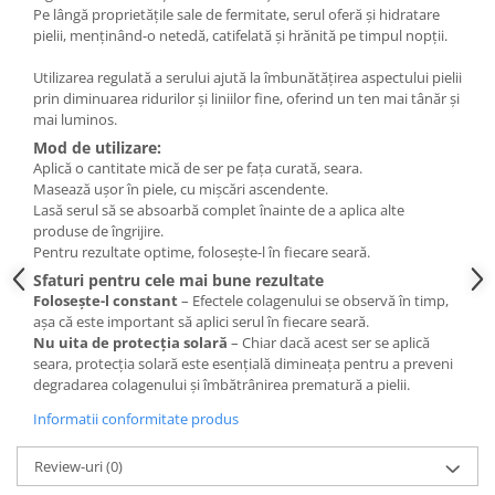
Pe lângă proprietățile sale de fermitate, serul oferă și hidratare
pielii, menținând-o netedă, catifelată și hrănită pe timpul nopții.
Utilizarea regulată a serului ajută la îmbunătățirea aspectului pielii
prin diminuarea ridurilor și liniilor fine, oferind un ten mai tânăr și
mai luminos.
Mod de utilizare:
Aplică o cantitate mică de ser pe fața curată, seara.
Masează ușor în piele, cu mișcări ascendente.
Lasă serul să se absoarbă complet înainte de a aplica alte
produse de îngrijire.
Pentru rezultate optime, folosește-l în fiecare seară.
Sfaturi pentru cele mai bune rezultate
Folosește-l constant
– Efectele colagenului se observă în timp,
așa că este important să aplici serul în fiecare seară.
Nu uita de protecția solară
– Chiar dacă acest ser se aplică
seara, protecția solară este esențială dimineața pentru a preveni
degradarea colagenului și îmbătrânirea prematură a pielii.
Informatii conformitate produs
Review-uri
(0)