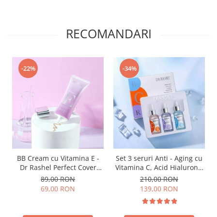
RECOMANDARI
-22%
-34%
BB Cream cu Vitamina E -
Set 3 seruri Anti - Aging cu
Dr Rashel Perfect Cover
Vitamina C, Acid Hialuronic
makeup foundation - 30 gr
si Retinol - Dr. Rashel Facial
89,00 RON
210,00 RON
Serum pack
69,00 RON
139,00 RON