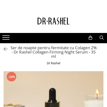
Ten
Ingrediente de baza
Curatare
Aur 24K Gold
Lotiuni tonice
Colagen
Creme de zi
Vitamina c
Ser de noapte pentru fermitate cu Colagen 2%
Creme de noapte
Retinol
- Dr Rashel Collagen Firming Night Serum - 35
Serumuri
AHA BHA
ml
Masti de fata
Ceai Verde
Dr Rashel
Acid Hialuronic
-24%
Aloe Vera