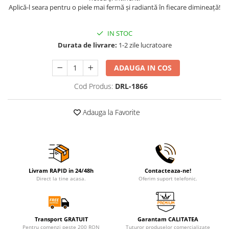
Aplică-l seara pentru o piele mai fermă și radiantă în fiecare dimineață!
IN STOC
Durata de livrare:
1-2 zile lucratoare
ADAUGA IN COS
Cod Produs:
DRL-1866
Adauga la Favorite
Livram RAPID in 24/48h
Contacteaza-ne!
Direct la tine acasa.
Oferim suport telefonic.
Transport GRATUIT
Garantam CALITATEA
Pentru comenzi peste 200 RON
Tuturor produselor comercializate