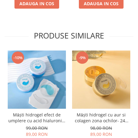
ADAUGA IN COS
ADAUGA IN COS
PRODUSE SIMILARE
-10%
-9%
Mǎşti hidrogel efect de
Mǎşti hidrogel cu aur si
umplere cu acid hialuronic-
colagen zona ochilor- 24K
Hydrogel Eye Mask 60buc
Gold Collagen - 60 buc
99,00 RON
98,00 RON
89,00 RON
89,00 RON