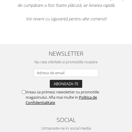
,
de cumpărare a fost foarte plăcută, iar livrarea rapidă.
Voi reveni cu siguranță pentru alte comenzi!
e
NEWSLETTER
Nu rata ofertele si promotiile noastre
Vreau sa primesc newsletter cu promotiile
magazinului. Afla mai multe in
Politica de
Confidentialitate
SOCIAL
Urmareste-ne in social media