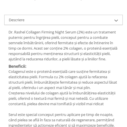
Descriere
Dr. Rashel Collagen Firming Night Serum (2%) este un tratament
puternic pentru îngrijirea pielii, conceput pentru a combate
semnele îmbătrânirii, oferind fermitate și efecte de întinerire în
timp ce dormi. Acest ser conține 2% colagen, o proteină esențială
responsabilă pentru menținerea structurii și elasticității pielii,
ajutând la reducerea ridurilor, a pielii lăsate și a liniilor fine.
Beneficii:
Colagenul este o proteină esențială care susține fermitatea și
elasticitatea pielii. Formula cu 2% colagen ajută la refacerea
structurii pielii, îmbunătățește fermitatea și reduce aspectul lăsat
al pielii, oferindu-i un aspect mai tânăr și mai plin.
Creșterea nivelului de colagen ajută la îmbunătățirea elasticității
pielii, oferind o textură mai fermă și mai netedă. Cu utilizare
constantă, pielea devine mai tonifiată și vizibil mai ridicat
Serul este special conceput pentru aplicare pe timp de noapte,
când pielea se află în faza sa naturală de regenerare, permițând
ingredientelor să acționeze eficient și să maximizeze beneficiile.