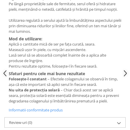
Pe lângă proprietățile sale de fermitate, serul oferă și hidratare
pielii, menținând-o netedă, catifelată și hrănită pe timpul nopții.
Utilizarea regulată a serului ajută la îmbunătățirea aspectului pielii
prin diminuarea ridurilor și liniilor fine, oferind un ten mai tânăr și
mai luminos.
Mod de utilizare:
Aplică o cantitate mică de ser pe fața curată, seara.
Masează ușor în piele, cu mișcări ascendente.
Lasă serul să se absoarbă complet înainte de a aplica alte
produse de îngrijire.
Pentru rezultate optime, folosește-l în fiecare seară.
Sfaturi pentru cele mai bune rezultate
Folosește-l constant
– Efectele colagenului se observă în timp,
așa că este important să aplici serul în fiecare seară.
Nu uita de protecția solară
– Chiar dacă acest ser se aplică
seara, protecția solară este esențială dimineața pentru a preveni
degradarea colagenului și îmbătrânirea prematură a pielii.
Informatii conformitate produs
Review-uri
(0)