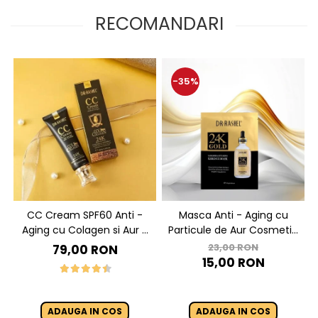
RECOMANDARI
-35%
CC Cream SPF60 Anti -
Masca Anti - Aging cu
Aging cu Colagen si Aur -
Particule de Aur Cosmetic
Dr. Rashel 24K Gold Make-
- Dr Rashel 24K Gold
23,00 RON
79,00 RON
Up Cover SPF60 50 ml
Radiance & Anti- Aging
15,00 RON
Essence Mask
ADAUGA IN COS
ADAUGA IN COS