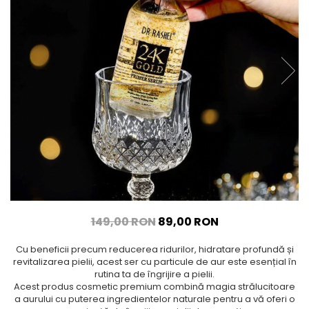
149,00 RON
89,00 RON
Cu beneficii precum reducerea ridurilor, hidratare profundă și
revitalizarea pielii, acest ser cu particule de aur este esențial în
rutina ta de îngrijire a pielii.
Acest produs cosmetic premium combină magia strălucitoare
a aurului cu puterea ingredientelor naturale pentru a vă oferi o