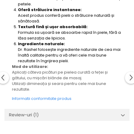
petele.
Oferă strălucire instantanee:
Acest produs conferă pielii o strălucire naturală și
sănătoasă.
Textură fină și ușor absorbabilă:
Formula sa ușoară se absoarbe rapid în piele, fără a
lăsa senzația de lipicios.
Ingrediente naturale:
Dr. Rashel folosește ingrediente naturale de cea mai
înaltă calitate pentru a vă oferi cele mai bune
rezultate în îngrijirea pielii.
Mod de utilizare:
Aplicați câteva picături pe pielea curată a feței și
gâtului, cu mișcări blânde de masaj.
Utilizați dimineața și seara pentru cele mai bune
rezultate.
Informatii conformitate produs
Review-uri
(1)