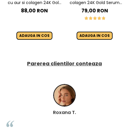
cu aur si colagen 24K Gold
colagen 24K Gold Serum
collagen Toner-120ML
With Real Gold Atoms &
88,00 RON
79,00 RON
Collagen - 40 ml
ADAUGA IN COS
ADAUGA IN COS
Parerea clientilor conteaza
Roxana T.
Geanina L