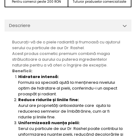
Pentru comenzi peste 200 RON
Tuturor produselor comercializate
Descriere
Bucurați-vă de o piele radiantă și frumoasă cu ajutorul
serului cu particule de aur Dr. Rashel.
Acest produs cosmetic premium combină magia
strălucitoare a aurului cu puterea ingredientelor
naturale pentru a vă oferi o îngrijire de excepție.
Beneficii:
Hidratare intensă:
Formula sa specială ajută la menținerea nivelului
optim de hidratare al pielii, conferindu-i un aspect
proaspăt și radiant.
Reduce ridurile și liniile fine:
Aurul are proprietăți antioxidante care ajuta la
reducerea semnelor de îmbătrânire, cum ar fi
ridurile și liniile fine.
Uniformizează nuanța pielii:
Serul cu particule de aur Dr. Rashel poate contribui la
uniformizarea nuanței pielii, reducând decolorările și