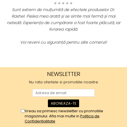
⭐ ⭐ ⭐ ⭐ ⭐
mulțumită de efectele produselor Dr.
mea arată și se simte mai fermă și mai
Am încercat mai m
 de cumpărare a fost foarte plăcută, iar
impresionată de rezu
livrarea rapidă.
luminos și ridurile 
eficiente
cu siguranță pentru alte comenzi!
Cu siguranță le voi 
conti
NEWSLETTER
Nu rata ofertele si promotiile noastre
Vreau sa primesc newsletter cu promotiile
magazinului. Afla mai multe in
Politica de
Confidentialitate