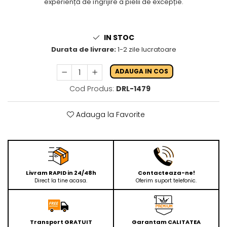
experiență de îngrijire a pielii de excepție.
IN STOC
Durata de livrare:
1-2 zile lucratoare
ADAUGA IN COS
Cod Produs:
DRL-1479
Adauga la Favorite
Livram RAPID in 24/48h
Contacteaza-ne!
Direct la tine acasa.
Oferim suport telefonic.
Transport GRATUIT
Garantam CALITATEA