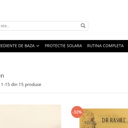
REDIENTE DE BAZA
PROTECTIE SOLARA
RUTINA COMPLETA
en
1-
15
din
15
produse
-32%