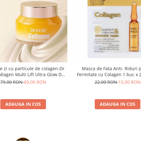
 zi cu particule de colagen-Dr
Masca de Fata Anti- Riduri 
llagen Multi Lift Ultra Glow Day
Fermitate cu Colagen 1 buc x 2
Cream 50gr
Rashel Collagen Elasticity & 
79,00 RON
69,00 RON
22,00 RON
15,00 RON
Essence Mask
ADAUGA IN COS
ADAUGA IN COS