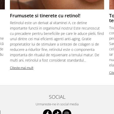
Frumusete si tinerete cu retinol!
To
te
Retinolul este un derivat al vitaminei A, ce detine
Toa
importante functii in organismul nostru! Este recunoscut
com
cu precadere pentru beneficiile pe care le aduce pielii, fiind
ine
pen
unul dintre cei mai eficienti agenti anti-aging. Gratie
stă
Sar
proprietatilor lui de stimulare a sintezei de colagen si de
rde
cel
reducere a ridurilor fine, retinolul este o componenta
tău
iar
importanta din ritualul de rejuvenare a tenului matur. De
nua
multi ani, retinolul a fost considerat standardul...
ela
Citeste mai mult
Cit
SOCIAL
Urmareste-ne in social media