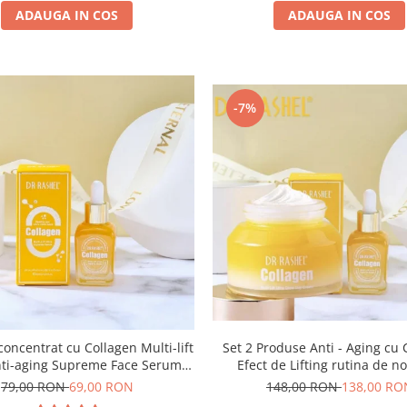
ADAUGA IN COS
ADAUGA IN COS
-7%
Set 2 Produse Anti - Aging cu
rat cu Collagen Multi-lift
Efect de Lifting rutina de n
nti-aging Supreme Face Serum
Collagen Multi-Lift Ultra Skin
30ml
148,00 RON
138,00 RO
79,00 RON
69,00 RON