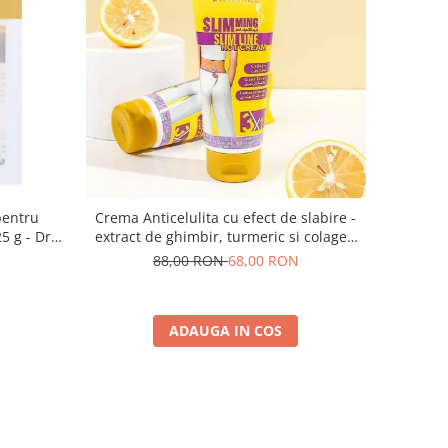
pentru
Crema Anticelulita cu efect de slabire -
5 g - Dr.
extract de ghimbir, turmeric si colagen
Firming
Slimming Slim Line Hot Crea-150 ml
88,00 RON
68,00 RON
ADAUGA IN COS