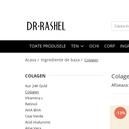
Ten
Ingrediente de baza
Curatare
Aur 24K Gold
Lotiuni tonice
Colagen
TOATE PRODUSELE
TEN
OCHI
CORP
ING
Creme de zi
Vitamina c
Creme de noapte
Retinol
Acasa /
Ingrediente de baza /
Colagen
Serumuri
AHA BHA
Colag
Masti de fata
Ceai Verde
COLAGEN
Acid Hialuronic
Afiseaza:
Aur 24K Gold
Colagen
Aloe Vera
Vitamina c
Retinol
AHA BHA
-13%
Ceai Verde
Acid Hialuronic
Aloe Vera