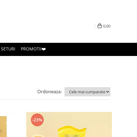
0,00
SETURI
PROMOTII❤️
Ordoneaza:
-23%