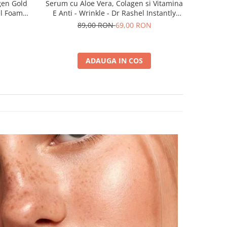
agen Gold
Serum cu Aloe Vera, Colagen si Vitamina
el Foam
E Anti - Wrinkle - Dr Rashel Instantly
Smooth - 50 ml
89,00 RON
69,00 RON
ADAUGA IN COS