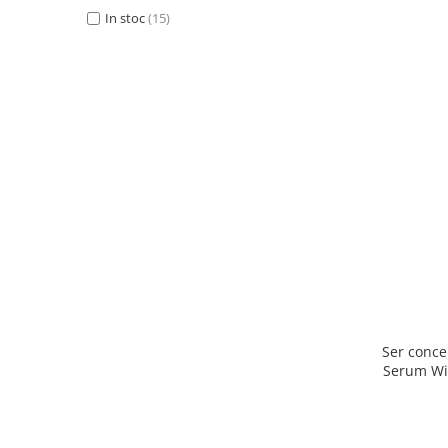
In stoc
(15)
Ser concentr
Serum Wit