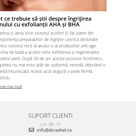
t ce trebuie să știi despre îngrijirea
nului cu exfolianții AHA și BHA
mna şi iarna este sezonul acizilor! Ei fac parte din
ponenţa preparatelor de îngrijire casnică destinate
tru sezonul rece al anului si al produselor anti-age.
cina de bază a acizilor este exfolierea şi regenerarea
ulelor pielii. După 30 de ani aceste procese încetinesc,
 pielea nu mai este atât de uniformă, netedă, obţinând o
nţă întunecată. Acesti acizi asigură o piele fermă,
stică...
este mai mult
SUPORT CLIENTI
L-V : 09 - 17
info@drrashel.ro