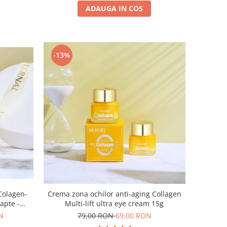
ADAUGA IN COS
-13%
 Colagen-
Crema zona ochilor anti-aging Collagen
oapte -
Multi-lift ultra eye cream 15g
 Care Set
N
79,00 RON
69,00 RON