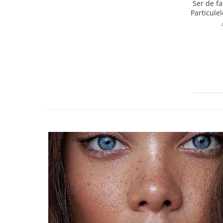
Ser de fata 
Particulel
Collagen