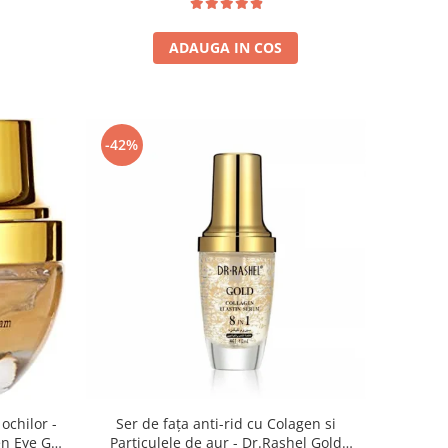
ADAUGA IN COS
-42%
ochilor -
Ser de fața anti-rid cu Colagen si
en Eye Gel
Particulele de aur - Dr.Rashel Gold