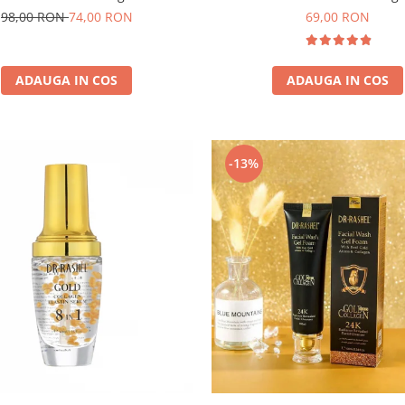
Cream 20 ml
Night Serum - 35 ml
69,00 RON
98,00 RON
74,00 RON
ADAUGA IN COS
ADAUGA IN COS
-13%