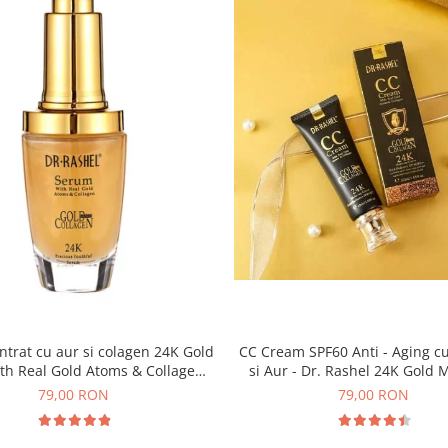
at cu aur si colagen 24K Gold
CC Cream SPF60 Anti - Aging c
h Real Gold Atoms & Collagen -
si Aur - Dr. Rashel 24K Gold
40 ml
Cover SPF60 50 ml
79,00 RON
79,00 RON