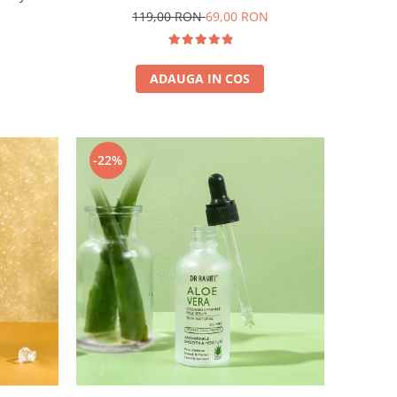
Collagen Elastin Serum Wrinkle Aging
119,00 RON
69,00 RON
Essence
ADAUGA IN COS
-22%