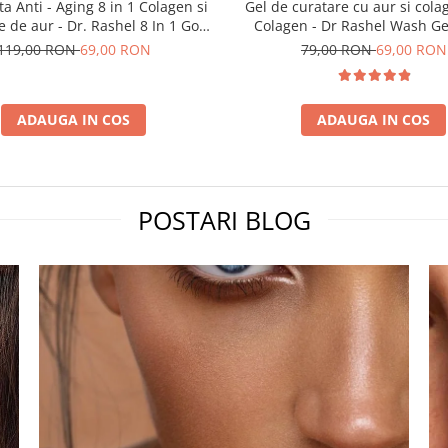
Anti - Aging 8 in 1 Colagen si
Gel de curatare cu aur si col
e de aur - Dr. Rashel 8 In 1 Gold
Colagen - Dr Rashel Wash G
 Elastin Face Serum Anti Aging
Cleanser 100 ml
119,00 RON
69,00 RON
79,00 RON
69,00 RON
40 ml
ADAUGA IN COS
ADAUGA IN COS
POSTARI BLOG