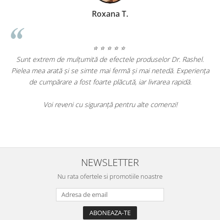
Roxana T.
⭐ ⭐ ⭐ ⭐ ⭐
Sunt extrem de mulțumită de efectele produselor Dr. Rashel.
ielea mea arată și se simte mai fermă și mai netedă. Experiența
Am în
de cumpărare a fost foarte plăcută, iar livrarea rapidă.
de re
au
Voi reveni cu siguranță pentru alte comenzi!
Cu s
NEWSLETTER
Nu rata ofertele si promotiile noastre