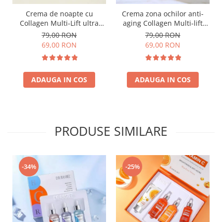
Crema de noapte cu
Crema zona ochilor anti-
Collagen Multi-Lift ultra
aging Collagen Multi-lift
night cream - 50g
ultra eye cream 15g
79,00 RON
79,00 RON
69,00 RON
69,00 RON
ADAUGA IN COS
ADAUGA IN COS
PRODUSE SIMILARE
-34%
-25%