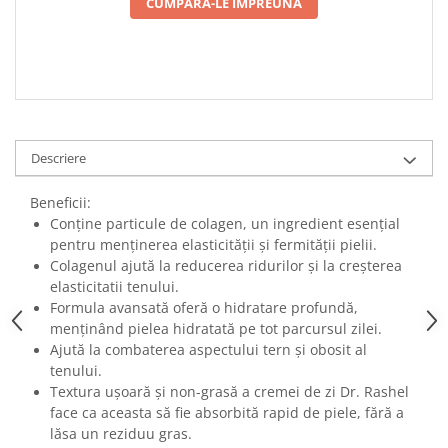
CUMPARA-LE IMPREUNA
Descriere
Beneficii:
Conține particule de colagen, un ingredient esențial
pentru menținerea elasticității și fermității pielii.
Colagenul ajută la reducerea ridurilor și la creșterea
elasticitatii tenului.
Formula avansată oferă o hidratare profundă,
menținând pielea hidratată pe tot parcursul zilei.
Ajută la combaterea aspectului tern și obosit al
tenului.
Textura ușoară și non-grasă a cremei de zi Dr. Rashel
face ca aceasta să fie absorbită rapid de piele, fără a
lăsa un reziduu gras.