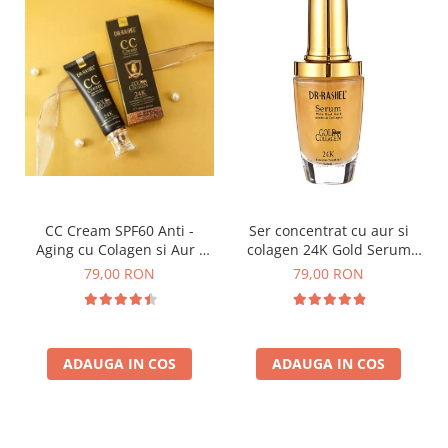
CC Cream SPF60 Anti -
Ser concentrat cu aur si
Aging cu Colagen si Aur -
colagen 24K Gold Serum
Dr. Rashel 24K Gold Make-
With Real Gold Atoms &
79,00 RON
79,00 RON
Up Cover SPF60 50 ml
Collagen - 40 ml
ADAUGA IN COS
ADAUGA IN COS