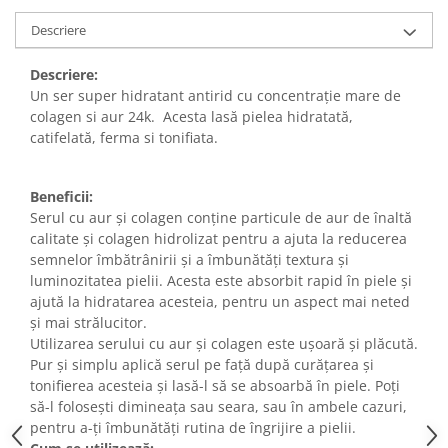
Descriere
Descriere:
Un ser super hidratant antirid cu concentrație mare de
colagen si aur 24k. Acesta lasă pielea hidratată,
catifelată, ferma si tonifiata.
Beneficii:
Serul cu aur și colagen conține particule de aur de înaltă
calitate și colagen hidrolizat pentru a ajuta la reducerea
semnelor îmbătrânirii și a îmbunătăți textura și
luminozitatea pielii. Acesta este absorbit rapid în piele și
ajută la hidratarea acesteia, pentru un aspect mai neted
și mai strălucitor.
Utilizarea serului cu aur și colagen este ușoară și plăcută.
Pur și simplu aplică serul pe față după curățarea și
tonifierea acesteia și lasă-l să se absoarbă în piele. Poți
să-l folosești dimineața sau seara, sau în ambele cazuri,
pentru a-ți îmbunătăți rutina de îngrijire a pielii.