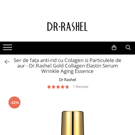
Ten
Ingrediente de baza
Curatare
Aur 24K Gold
Lotiuni tonice
Colagen
Creme de zi
Vitamina c
Ser de fața anti-rid cu Colagen si Particulele de
Creme de noapte
Retinol
aur - Dr.Rashel Gold Collagen Elastin Serum
Serumuri
AHA BHA
Wrinkle Aging Essence
Masti de fata
Ceai Verde
Dr Rashel
1 Review
Acid Hialuronic
Aloe Vera
-42%