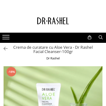
Ten
Ingrediente de baza
Curatare
Aur 24K Gold
Lotiuni tonice
Colagen
Creme de zi
Vitamina c
Crema de curatare cu Aloe Vera - Dr Rashel
Creme de noapte
Retinol
Facial Cleanser-100gr
Serumuri
AHA BHA
Dr Rashel
Masti de fata
Ceai Verde
Acid Hialuronic
-18%
Aloe Vera