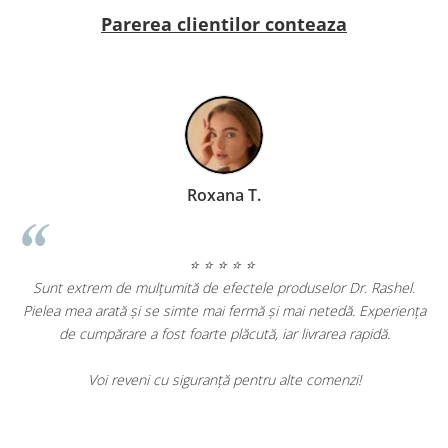
Parerea clientilor conteaza
Geanina Lungu Prezentator TV
⭐ ⭐ ⭐ ⭐ ⭐
hel.
riența
Am încercat mai multe produse Dr. Rashel și sunt impresionat
de rezultate. Tenul meu este vizibil mai luminos și ridurile fine s
au diminuat. Produsele sunt eficiente și merită fiecare leu.
Cu siguranță le voi recomanda prietenelor mele și voi continua
să le folosesc.