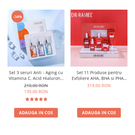
-34%
Set 3 seruri Anti - Aging cu
Set 11 Produse pentru
Vitamina C, Acid Hialuronic
Exfoliere AHA, BHA si PHA -
si Retinol - Dr. Rashel Facial
Dr. Rashel Miracle Renewal
210,00 RON
319,00 RON
Serum pack
139,00 RON
ADAUGA IN COS
ADAUGA IN COS