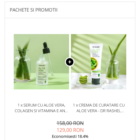
PACHETE SI PROMOTII
1 x SERUM CU ALOE VERA,
1 x CREMA DE CURATARE CU
COLAGEN SI VITAMINA E ANTI
ALOE VERA - DR RASHEL
- WRINKLE - DR RASHEL
FACIAL CLEANSER-100GR
INSTANTLY SMOOTH - 50 ML
158,00 RON
129,00 RON
Economisesti 18.4%