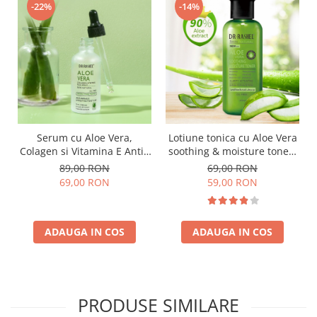
-22%
-14%
Serum cu Aloe Vera,
Lotiune tonica cu Aloe Vera
Colagen si Vitamina E Anti -
soothing & moisture toner-
Wrinkle - Dr Rashel
200ml
89,00 RON
69,00 RON
Instantly Smooth - 50 ml
69,00 RON
59,00 RON
ADAUGA IN COS
ADAUGA IN COS
PRODUSE SIMILARE